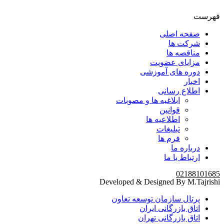
فهرست
صفحه اصلی
شرکت ها
مناقصه ها
مزایای عضویت
دوره های آموزشی
اخبار
اطلاع رسانی
ابلاغیه ها و مصوبات
قوانین
اطلاعیه ها
تبلیغات
فرم ها
درباره ما
ارتباط با ما
02188101685
Developed & Designed By M.Tajrishi
پرتال سازمان توسعه تعاون
اتاق بازرگانی ایران
اتاق بازرگانی تهران