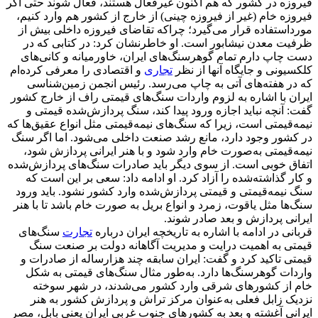
فیروزه در کشور که هم اکنون غیرفعال هستند، فعال شوند حتی اگر
فیروزه خام (غیر از فیروزه چینی) از خارج از کشور هم وارد کنیم،
مورداستفاده قرار می‌گیرد؛ چراکه تقاضای فیروزه داخلی بیش از
ظرفیت معدن نیشابور است. او خاطرنشان کرد: در کتابی که در
دست چاپ دارم تمام گوهرسنگ‌های ایران، خاورمیانه و کانی‌های
کلکسیونی و جایگاه آنها از نظر
تجاری
و اقتصادی را معرفی کرده‌ام
که در هفته‌های آتی به چاپ می‌رسد. رئیس انجمن زمین‌شناسی
ایران با اشاره به لزوم واردات سنگ‌های قیمتی راف از خارج کشور
گفت: آنچه نباید اجازه ورود پیدا کند، سنگ پردازش‌شده قیمتی و
نیمه‌قیمتی است، زیرا که سنگ‌های نیمه‌قیمتی مثل انواع عقیق‌ها که
در کشور وجود دارد، مانع رشد صنعت داخلی می‌شود. اما اگر سنگ
نیمه‌قیمتی به‌صورت خام وارد شود و با هنر ایرانی پردازش شود،
اتفاق خوبی است. از سوی دیگر باید صادرات سنگ‌های پردازش‌شده
و کار گذاشته‌شده را آزاد کرد. او ادامه داد: سعی بر این است که
سنگ نیمه‌قیمتی و قیمتی پردازش‌شده وارد کشور نشود. باید ورود
سنگ‌ها مثل یاقوت، زمرد و انواع بریل به صورت خام باشد تا با هنر
ایرانی پردازش و بعد صادر شوند.
قربانی در ادامه با اشاره به تاریخچه ایران درباره
تجارت
سنگ‌های
قیمتی به اهمیت درایت و مدیریت آگاهانه دولت بر صنعت سنگ
قیمتی تاکید کرد و گفت: ایران سابقه چند هزارساله از صادرات و
واردات گوهرسنگ‌ها دارد. به‌طور مثال سنگ‌های قیمتی به شکل
خام از کشورهای شرقی وارد کشور می‌شدند، در شهر سوخته
نزدیک زابل فعلی به‌عنوان مرکز تراش و پردازش کشور به هنر
ایرانی آغشته و بعد به کشورهای جنوب غربی ایران یعنی بابل، مصر