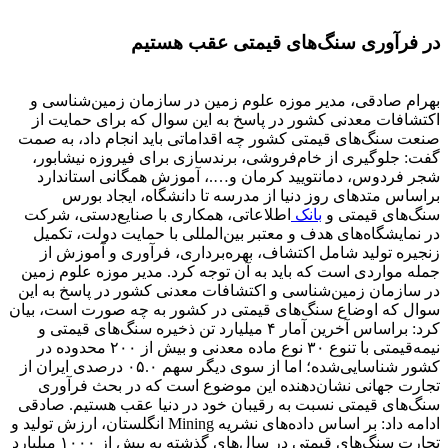
در فرآوری سنگ‌های قیمتی عقب هستیم
بهرام صادقی، مدیر موزه علوم زمین در سازمان زمین‌شناسی و
اکتشافات معدنی کشور در پاسخ به این سوال که برای حمایت از
صنعت سنگ‌های قیمتی کشور چه اقداماتی باید انجام داد، به صمت
گفت: جلوگیری از خام‌فروشی، برندسازی برای فیروزه نیشابور،
شجر فردوس، دمانتویید کرمان و….، آموزش همگانی استاندارد
براساس متدهای روز دنیا از مدرسه تا دانشگاه، ایجاد بورس
سنگ‌های قیمتی و
بانک
اطلاعاتی، همکاری با صنایع‌دستی، شرکت
در نمایشگاه‌های هدف و معتبر بین‌المللی با حمایت دولت، تکمیل
زنجیره تولید شامل اکتشاف، بهره‌برداری، فرآوری و آموزش از
جمله مواردی است که باید به آن توجه کرد. مدیر موزه علوم زمین
در سازمان زمین‌شناسی و اکتشافات معدنی کشور در پاسخ به این
سوال که اوضاع سنگ‌های قیمتی در کشور به چه صورت است، بیان
کرد: براساس آخرین آمار ۴ میلیارد تن ذخیره سنگ‌های قیمتی و
نیمه‌قیمتی با تنوع ۳۰ نوع ماده معدنی و بیش از ۲۰۰ محدوده در
کشور شناسایی‌شده؛ اما از سوی دیگر سهم ۰۵‌.‌۰ درصدی ایران از
تجارت جهانی نشان‌دهنده این موضوع است که در بحث فرآوری
سنگ‌های قیمتی نسبت به رقیبان خود در دنیا عقب هستیم. صادقی
ادامه داد: بر اساس داده‌های نشریه Mining انگلستان، ارزش تولید و
تجارت سنگ‌های قیمتی در سال‌های گذشته به بیش از ۱۰۰۰ میلیارد