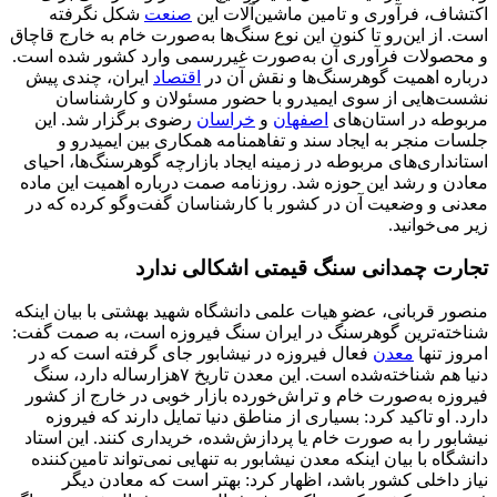
اکتشاف، فرآوری و تامین ماشین‌آلات این
صنعت
شکل نگرفته
است. از این‌رو تا کنون این نوع سنگ‌ها به‌صورت خام به خارج قاچاق
و محصولات فرآوری آن به‌صورت غیررسمی وارد کشور شده است.
درباره اهمیت گوهرسنگ‌ها و نقش آن در
اقتصاد
ایران، چندی پیش
نشست‌هایی از سوی ایمیدرو با حضور مسئولان و کارشناسان
مربوطه در استان‌های
اصفهان
و
خراسان
رضوی برگزار شد. این
جلسات منجر به ایجاد سند و تفاهمنامه همکاری بین ایمیدرو و
استانداری‌های مربوطه در زمینه ایجاد بازارچه گوهرسنگ‌ها، احیای
معادن و رشد این حوزه شد. روزنامه صمت درباره اهمیت این ماده
معدنی و وضعیت آن در کشور با کارشناسان گفت‌وگو کرده که در
زیر می‌خوانید.
تجارت چمدانی سنگ قیمتی اشکالی ندارد
منصور قربانی، عضو هیات علمی دانشگاه شهید بهشتی با بیان اینکه
شناخته‌ترین گوهرسنگ در ایران سنگ فیروزه است، به صمت گفت:
امروز تنها
معدن
فعال فیروزه در نیشابور جای گرفته است که در
دنیا هم شناخته‌شده است. این معدن تاریخ ۷هزارساله دارد، سنگ
فیروزه به‌صورت خام و تراش‌خورده بازار خوبی در خارج از کشور
دارد. او تاکید کرد: بسیاری از مناطق دنیا تمایل دارند که فیروزه
نیشابور را به صورت خام یا پردازش‌شده، خریداری کنند. این استاد
دانشگاه با بیان اینکه معدن نیشابور به تنهایی نمی‌تواند تامین‌کننده
نیاز داخلی کشور باشد، اظهار کرد: بهتر است که معادن دیگر