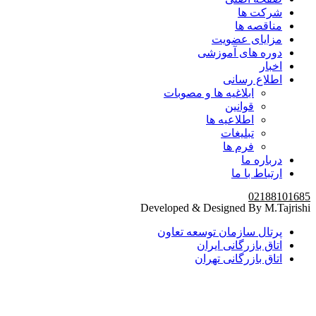
شرکت ها
مناقصه ها
مزایای عضویت
دوره های آموزشی
اخبار
اطلاع رسانی
ابلاغیه ها و مصوبات
قوانین
اطلاعیه ها
تبلیغات
فرم ها
درباره ما
ارتباط با ما
02188101685
Developed & Designed By M.Tajrishi
پرتال سازمان توسعه تعاون
اتاق بازرگانی ایران
اتاق بازرگانی تهران