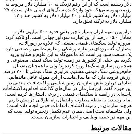
دلار رسیده است که از این رقم نزدیک به ۱۰ میلیارد دلار مربوط به
رژیم‌صهیونیستی(که خود واردکننده سنگ‌های قیمتی خام است)، ۲۷
میلیارد دلار به کشور تایلند و ۲۰ میلیارد دلار به کشور هند و ۱۲
میلیارد دلار به ترکیه تعلق دارد.
دراین‌بین سهم ایران بسیار ناچیز یعنی حدود ۵۰۰ میلیون دلار و
معادل ۰۵‌.‌۰ درصد از این تجارت سودآور جهانی است. او تاکید کرد:
امروزه تولید سنگ‌های قیمتی صنعتی که علاوه بر زیورآلات،
مصارف گسترده‌ای در علوم پزشکی و علوم نظامی و صنعتی دارد،
یک صنعت سودآور است که ما هیچ‌گاه به این علوم و صنایع ورود
نکرده‌ایم. خیلی از کشورها در زمینه تولید سنگ قیمتی مصنوعی و
همچنین بهسازی سنگ‌ها ورود کرده‌اند؛ ولی ما همچنان به‌دنبال
خام‌فروشی سنگ قیمتی هستیم. فرآوری سنگ قیمتی تا ۷۰۰ درصد
ارزش‌افزوده دارد که ما سال‌هاست از این مقوله غافل مانده‌ایم.
صادقی درباره نقش سازمان زمین‌شناسی و اکتشافات معدنی در
این حوزه گفت: این سازمان در سال‌های گذاشته اقدام به اکتشافات
ناحیه‌ای در رابطه با سنگ‌های قیمتی در برخی استان‌ها کرده است؛
اما تا رسیدن به نقطه مطلوب و ایده‌آل راه طولانی در پیش داریم.
هرچند سازمان در زمینه اکتشاف اقدامات خوبی انجام داده است؛
ولی متاسفانه بحث اصلی همان عدم تکمیل زنجیره تولید است که
این مهم در حیطه وظایف و اختیارات سازمان نیست.
مقالات مرتبط