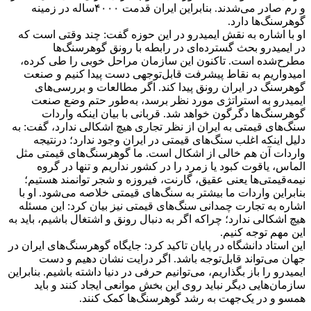
و رم صادر می‌شدند. بنابراین ایران قدمت ۴۰۰۰ساله در زمینه
گوهرسنگ‌ها دارد.
او با اشاره به نقش ایمیدرو در این حوزه گفت: چند وقتی است که
در ایمیدرو بحث گسترده‌ای در رابطه با رونق گوهرسنگ‌ها
مطرح‌شده است. تاکنون این سازمان مراحل خوبی را طی کرده،
امیدواریم به نقاط پیشرفت قابل‌توجهی دست پیدا کنیم و صنعت
گوهرسنگ در ایران رونق پیدا کند. اگر مطالعات و بررسی‌های
ایمیدرو به استراتژی مورد نظر برسد، به‌طور حتم وضع صنعت
گوهرسنگ‌ها دگرگون خواهد شد. قربانی با بیان اینکه واردات
سنگ‌های قیمتی به ایران از نظر تجاری هیچ اشکالی ندارد، گفت: به
دلیل اینکه اغلب سنگ‌های قیمتی در ایران وجود ندارد؛ درنتیجه
واردات آن هم خالی از اشکال است. ما گوهرسنگ‌های قیمتی مثل
الماس، یاقوت کبود یا زمرد را در کشور نداریم و تنها در گروه
نیمه‌قیمتی‌ها یعنی عقیق، گارنت، فیروزه و شجر توانمند هستیم؛
بنابراین واردات ما بیشتر به سنگ‌های قیمتی خلاصه می‌شود. او با
اشاره به تجارت چمدانی سنگ‌های قیمتی نیز بیان کرد: این مسئله
هیچ اشکالی ندارد؛ چراکه اگر به دنبال رونق و اشتغال باشیم، باید به
این مهم توجه کنیم.
این استاد دانشگاه در پایان تاکید کرد: جایگاه گوهرسنگ‌های ایران در
جهان می‌تواند قابل‌توجه باشد. اگر درایت نشان دهیم و دست
ایمیدرو را باز بگذاریم، می‌توانیم حرفی در دنیا داشته باشیم. بنابراین
سازمان‌هایی دیگر نباید روی این بخش موانعی ایجاد کنند و باید
همسو و در یک‌جهت به رشد گوهرسنگ‌ها کمک کنند.