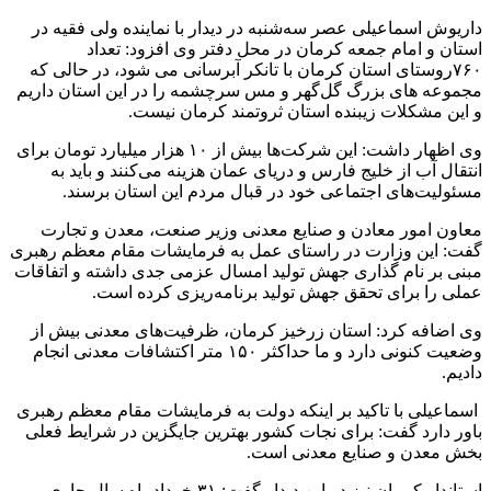
داریوش اسماعیلی عصر سه‌شنبه در دیدار با نماینده ولی فقیه در
استان و امام جمعه کرمان در محل دفتر وی افزود: تعداد
۷۶۰روستای استان کرمان با تانکر آبرسانی می شود، در حالی که
مجموعه های بزرگ گل‌گهر و مس سرچشمه را در این استان داریم
و این مشکلات زیبنده استان ثروتمند کرمان نیست.
وی اظهار داشت: این شرکت‌ها بیش از ۱۰ هزار میلیارد تومان برای
انتقال آب از خلیج فارس و دریای عمان هزینه می‌کنند و باید به
مسئولیت‌های اجتماعی خود در قبال مردم این استان برسند.
معاون امور معادن و صنایع معدنی وزیر صنعت، معدن و تجارت
گفت: این وزارت در راستای عمل به فرمایشات مقام معظم رهبری
مبنی بر نام گذاری جهش تولید امسال عزمی جدی داشته و اتفاقات
عملی را برای تحقق جهش تولید برنامه‌ریزی کرده است.
وی اضافه کرد: استان زرخیز کرمان، ظرفیت‌های معدنی بیش از
وضعیت کنونی دارد و ما حداکثر ۱۵۰ متر اکتشافات معدنی انجام
دادیم.
اسماعیلی با تاکید بر اینکه دولت به فرمایشات مقام معظم رهبری
باور دارد گفت: برای نجات کشور بهترین جایگزین در شرایط فعلی
بخش معدن و صنایع معدنی است.
استاندار کرمان نیز در این دیدار گفت: ۳۱ خردادماه سال جاری