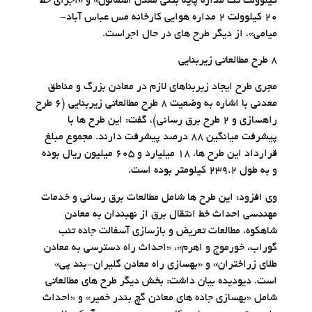
کیلوولت تک مداره پایه بتنی معدن اسمالون» و «اجرای خط
20 کیلوولت 2 مداره هوایی کارخانه مس عباس آباد-
میامی»، از دیگر طرح های در حال اجراست.
8 طرح مطالعاتی زیربنایی
مجری طرح ایجاد زیربناهای لازم در معادن بزرگ و مناطق
معدنی با اشاره به وضعیت 8 طرح مطالعاتی زیربنایی (6 طرح
راهسازی و 2 طرح برق رسانی)، گفت: این طرح ها با
پیشرفت میانگین 88 درصد پیشرفت دارند. مجموع مبلغ
قرارداد این طرح ها، 18 میلیارد و 605 میلیون ریال بوده
و به طول 239.2 کیلومتر بوده است.
وی افزود: این طرح ها شامل مطالعات برق رسانی و خدمات
مهندسی احداث خط انتقال برق از نهبندان به معادن
شاهکوه، مطالعات تعریض و بازسازی آسفالت جاده تنب
گوراب، خورموج و اهرم»، «احداث راه دسترسی به معادن
طلای زراختران» و «بهسازی راه معادن گلیران-بند پی»
است. دیودیده بیان داشت: بخش دیگر طرح های مطالعاتی
شامل «بهسازی جاده های معادن گچ بندر خمیر» و «احداث