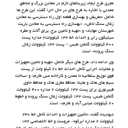
مجری طرح ایجاد زیربناهای لازم در معادن بزرگ و مناطق
معدنی با اشاره به طرح های در حال اجرا گفت: این طرح ها
شامل «تعریض و بهسازی قطعه اول راه دسترسی به معادن
زغال سنگ تاش»، «بهسازی راه دسترسی به معادن باریت
شهرستان مهاباد» و «تهیه و تامین برج، یراق آلات و مقره
سیلیکون رابر و احداث خط 132 کیلوولت2 مداره پست
400 کیلوولت گلشن طبس – پست 132 کیلوولت زغال
سنگ پروده» است.
وی ادامه داد: طرح های دیگر شامل «تهیه و تامین تجهیزات
و عملیات اجرایی کامل احداث خط 20 کیلو ولت از پست
فوق توزیع سلطانیه تا معدن و کارخانه مس طارم» و «ساخت
سیم های هاک و هاینا، محافظ مغزی هاک و محافظ حاوی
فیبرنوری برای پست 132 کیلوولت 2 مداره 400 کیلوولت
گلشن طبس، پست 132 کیلوولت زغال سنگ پروده و خطوط
20 کیلوولت عباس آباد و طارم»، است.
دیودیده گفت: «تأمین تجهیزات و احداث کامل خط 230
کیلوولت 2 مداره ابرکوه- مروست و خط اختصاصی 132