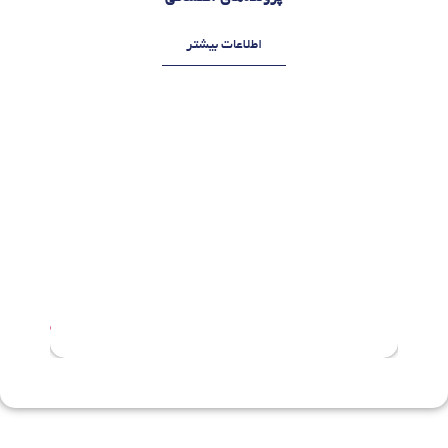
اطلاعات بیشتر
م
م
ر
ر
د
د
ا
ا
د
د
1
1
4
0
,
,
1
1
4
4
0
0
5
5