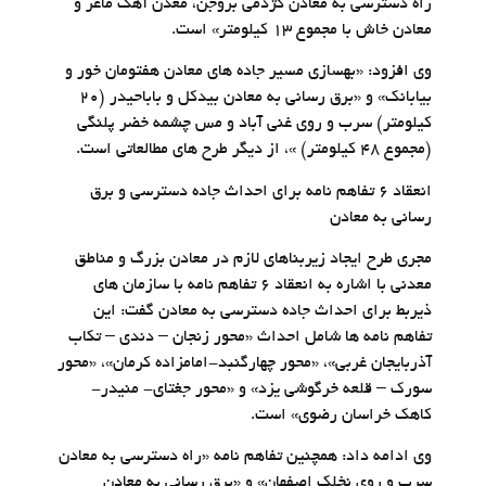
راه دسترسی به معادن کژدمی بروجن، معدن آهک ماغر و
معادن خاش با مجموع 13 کیلومتر» است.
وی افزود: «بهسازی مسیر جاده های معادن هفتومان خور و
بیابانک» و «برق رسانی به معادن بیدکل و باباحیدر (20
کیلومتر) سرب و روی غنی آباد و مس چشمه خضر پلنگی
(مجموع 48 کیلومتر) »، از دیگر طرح های مطالعاتی است.
انعقاد 6 تفاهم نامه برای احداث جاده دسترسی و برق
رسانی به معادن
مجری طرح ایجاد زیربناهای لازم در معادن بزرگ و مناطق
معدنی با اشاره به انعقاد 6 تفاهم نامه با سازمان های
ذیربط برای احداث جاده دسترسی به معادن گفت: این
تفاهم نامه ها شامل احداث «محور زنجان – دندی – تکاب
آذربایجان غربی»، «محور چهارگنبد-امامزاده کرمان»، «محور
سورک – قلعه خرگوشی یزد» و «محور جغتای- منیدر-
کاهک خراسان رضوی» است.
وی ادامه داد: همچنین تفاهم نامه «راه دسترسی به معادن
سرب و روی نخلک اصفهان» و «برق رسانی به معادن