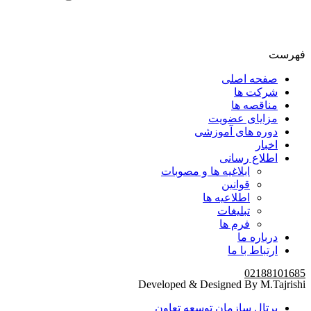
فهرست
صفحه اصلی
شرکت ها
مناقصه ها
مزایای عضویت
دوره های آموزشی
اخبار
اطلاع رسانی
ابلاغیه ها و مصوبات
قوانین
اطلاعیه ها
تبلیغات
فرم ها
درباره ما
ارتباط با ما
02188101685
Developed & Designed By M.Tajrishi
پرتال سازمان توسعه تعاون