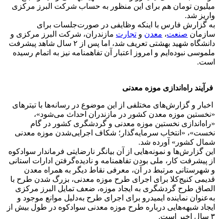
میلیون تومان هم برای این منظور به حساب شرکت البرز مرکزی
واریز شد.
به گزارش فارس با اینکه وظایفی در صورت‌جلسات برای
سازمان
صنعت
،
معدن
و
تجارت
مازندران، شرکت البرز مرکزی و
دانشگاه شهید بهشتی تعریف شد، اما پس از ۲ سال شاهد پیشرفت
ملموسی نبوده‌ایم و امروز اعتبار آن تفاهمنامه نیز به اتمام رسیده
است.
فرآیند راه‌اندازی موزه معدنی
اخبار و گزارش‌های مختلفی از این موضوع در رسانه‌ها با تیترهای
«نخستین موزه معدن کشور در مازندران احداث می‌شود»،
«راه‌اندازی نخستین موزه معدنی و گردشگری کشور در گام
نخست»، «انتخاب سرمایه‌گذار؛ شکاف اجرایی‌شدن موزه معدنی
شمال کشور» آورده شد.
این گزارش‌ها و نمونه‌هایی از آن بیانگر نارضایتی فرماندار سوادکوه
از پیشرفت کار، ملی بودن تفاهمنامه و نادیده‌گرفتن ادارات استانی
و شهرستانی مرتبط در آن، معرفی نقاط دیگر به همراه معدن
قدیمی کنیج‌کلا برای اجرای طرح موزه معدنی، بزرگ شدن طرح با
الصاق طرح گردشگری به ایجاد موزه، ضعف تمایل البرز مرکزی
به‌عنوان نماینده ایمیدرو برای اجرای طرح به‌دلیل موانع موجود و
ایجاد شبهه‌هایی درباره طرح موزه معدنی سوادکوه در طول بیش از
۳ سال اخیر است.