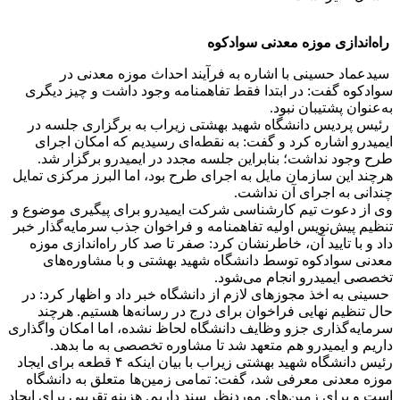
راه‌اندازی موزه معدنی سوادکوه
سیدعماد حسینی با اشاره به فرآیند احداث موزه معدنی در
سوادکوه گفت: در ابتدا فقط تفاهمنامه وجود داشت و چیز دیگری
به‌عنوان پشتیبان نبود.
رئیس پردیس دانشگاه شهید بهشتی زیراب به برگزاری جلسه در
ایمیدرو اشاره کرد و گفت: به نقطه‌ای رسیدیم که امکان اجرای
طرح وجود نداشت؛ بنابراین جلسه مجدد در ایمیدرو برگزار شد.
هرچند این سازمان مایل به اجرای طرح بود، اما البرز مرکزی تمایل
چندانی به اجرای آن نداشت.
وی از دعوت تیم کارشناسی شرکت ایمیدرو برای پیگیری موضوع و
تنظیم پیش‌نویس اولیه تفاهمنامه و فراخوان جذب سرمایه‌گذار خبر
داد و با تایید آن، خاطرنشان کرد: صفر تا صد کار راه‌اندازی موزه
معدنی سوادکوه توسط دانشگاه شهید بهشتی و با مشاوره‌های
تخصصی ایمیدرو انجام می‌شود.
حسینی به اخذ مجوزهای لازم از دانشگاه خبر داد و اظهار کرد: در
حال تنظیم نهایی فراخوان برای درج در رسانه‌ها هستیم. هرچند
سرمایه‌گذاری جزو وظایف دانشگاه لحاظ نشده، اما امکان واگذاری
داریم و ایمیدرو هم متعهد شد تا مشاوره تخصصی به ما بدهد.
رئیس دانشگاه شهید بهشتی زیراب با بیان اینکه ۴ قطعه برای ایجاد
موزه معدنی معرفی شد، گفت: تمامی زمین‌ها متعلق به دانشگاه
است و برای زمین‌های موردنظر سند داریم. هزینه تقریبی برای ایجاد