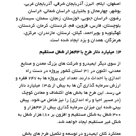
اصفهان، ایلام، البرز، آذربایجان شرقی، آذربایجان غربی،
بوشهر، چهارمحال و بختیاری، خراسان شمالی، خراسان
رضوی، خراسان جنوبی، خوزستان، زنجان، سمنان،‌ سیستان و
بلوچستان، فارس،‌ قزوین، قم، کردستان، کرمان، کردستان،
کهگیلویه و بویراحمد، گیلان،‌ لرستان، مازندران، مرکزی،
هرمزگان، همدان و یزد ایجاد شده است.
۱۳ میلیارد دلار طرح با ۴۳هزار شغل مستقیم
از سوی دیگر ایمیدرو و شرکت های بزرگ معدن و صنایع
معدنی، اکنون در ۳۱ استان کشور پروژه در دست راه
اندازی یا احداث دارند. تعداد این پروژه ها به ۲۴۷ فقره و
ارزش سرمایه گذاری آن ها به بیش از ۱۳.۵ میلیارد دلار
می رسد. این طرح ها بخش های اکتشاف و معادن کوچک
(در مسیر احیا و راه اندازی) را نیز شامل می شود. پیش
بینی شده این میزان سرمایه گذاری بیش از ۴۳هزار و
۳۰۰ شغل به شکل مستقیم و افزون بر ۱۸۰هزار شغل به
شکل غیر مستقیم ایجاد خواهد شد.
عملکرد کلان ایمیدرو در توسعه و تکمیل طرح های بخش