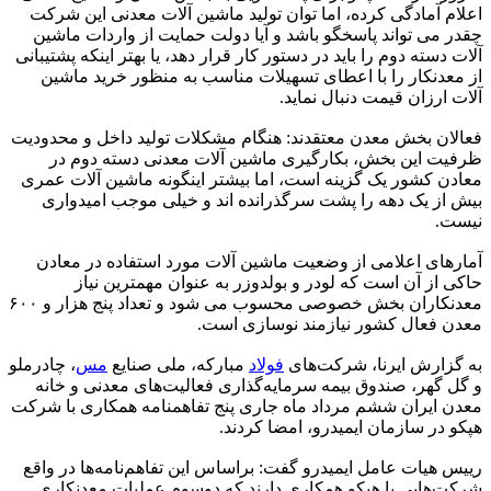
اعلام آمادگی کرده، اما توان تولید ماشین آلات معدنی این شرکت
چقدر می تواند پاسخگو باشد و آیا دولت حمایت از واردات ماشین
آلات دسته دوم را باید در دستور کار قرار دهد، یا بهتر اینکه پشتیبانی
از معدنکار را با اعطای تسهیلات مناسب به منظور خرید ماشین
آلات ارزان قیمت دنبال نماید.
فعالان بخش معدن معتقدند: هنگام مشکلات تولید داخل و محدودیت
ظرفیت این بخش، بکارگیری ماشین آلات معدنی دسته دوم در
معادن کشور یک گزینه است، اما بیشتر اینگونه ماشین آلات عمری
بیش از یک دهه را پشت سرگذرانده اند و خیلی موجب امیدواری
نیست.
آمارهای اعلامی از وضعیت ماشین آلات مورد استفاده در معادن
حاکی از آن است که لودر و بولدوزر به عنوان مهمترین نیاز
معدنکاران بخش خصوصی محسوب می شود و تعداد پنج هزار و ۶۰۰
معدن فعال کشور نیازمند نوسازی است.
به گزارش ایرنا، شرکت‌های
فولاد
مبارکه، ملی صنایع
مس
، چادرملو
و گل گهر، صندوق بیمه سرمایه‌گذاری فعالیت‌های معدنی و خانه
معدن ایران ششم مرداد ماه جاری پنج تفاهمنامه همکاری با شرکت
هپکو در سازمان ایمیدرو، امضا کردند.
رییس هیات عامل ایمیدرو گفت: براساس این تفاهم‌نامه‌ها در واقع
شرکت‌هایی با هپکو همکاری دارند که دوسوم عملیات معدنکاری