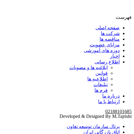
فهرست
صفحه اصلی
شرکت ها
مناقصه ها
مزایای عضویت
دوره های آموزشی
اخبار
اطلاع رسانی
ابلاغیه ها و مصوبات
قوانین
اطلاعیه ها
تبلیغات
فرم ها
درباره ما
ارتباط با ما
02188101685
Developed & Designed By M.Tajrishi
پرتال سازمان توسعه تعاون
اتاق بازرگانی ایران