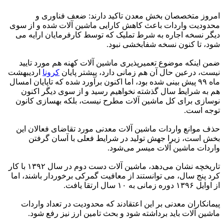
امروز متخصصان بخش معدن تاکید دارند: ضعف فناوری و
محدودیت واردات باعث کاهش کارایی ماشین آلات شده و از سوی
دیگر نسخه اجاره به شرط تملیک که توسط کارفرمایان ارایه می
شود، تا کنون نسخه شفابخشی نبود.
ضمن اینکه موضوع تعمیرپذیری ماشین آلات کهنه هم مورد تایید
نیست، درعین حال آن هم زمانی دارد، پیشتر پایان
کرونا
اردیبهشت
ماه ۹۹ پیش بینی شده بود، اما اکنون برآورد شده که تاپایان امسال
هم به شرایط سال گذشته نخواهیم رسید و از سوی دیگر اکنون
نوسازی برای کل ماشین آلات مطرح نیست، بلکه بهسازی کانون
توجه است.
حذف موانع واردات ماشین آلات معدنی مورد تقاضای فعالان این
بخش است، زیرا جهش تولید در شرایط فعلی با آسان گرفتن
واردات ماشین آلات میسر می‌شود.
تاریخچه نشان می‌دهد، ماشین آلات دست دوم در سال ۱۳۹۲ با کار
کرد پنج سال، می توانستند از معافیت گمرکی برخوردار باشند، اما
از اوایل ۱۳۹۶ دوره زمانی به ۱۰ سال ارتقا یافت.
پیمانکاران معدنی بر این اعتقادند که محدودیت در تعداد واردات
ماشین آلات باید برداشته شود و بحث تامین ارز نیز رفع شود.