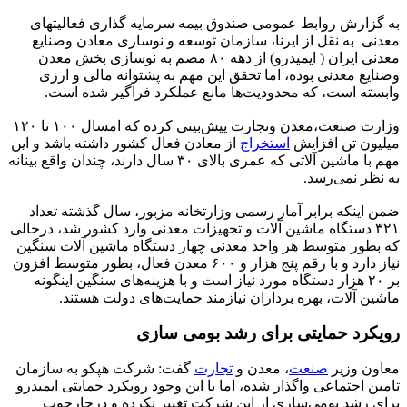
به گزارش روابط عمومی صندوق بیمه سرمایه گذاری فعالیتهای
معدنی به نقل از ایرنا، سازمان توسعه و نوسازی معادن وصنایع
معدنی ایران ( ایمیدرو) از دهه ۸۰ مصم به نوسازی بخش معدن
وصنایع معدنی بوده، اما تحقق این مهم به پشتوانه مالی و ارزی
وابسته است، که محدودیت‌ها مانع عملکرد فراگیر شده است.
وزارت صنعت،معدن وتجارت پیش‌بینی کرده که امسال ۱۰۰ تا ۱۲۰
میلیون تن افزایش
استخراج
از معادن فعال کشور داشته باشد و این
مهم با ماشین آلاتی که عمری بالای ۳۰ سال دارند، چندان واقع بینانه
به نظر نمی‌رسد.
ضمن اینکه برابر آمار رسمی وزارتخانه مزبور، سال گذشته تعداد
۳۲۱ دستگاه ماشین آلات و تجهیزات معدنی وارد کشور شد، درحالی
که بطور متوسط هر واحد معدنی چهار دستگاه ماشین آلات سنگین
نیاز دارد و با رقم پنج هزار و ۶۰۰ معدن فعال، بطور متوسط افزون
بر ۲۰ هزار دستگاه مورد نیاز است و با هزینه‌های سنگین اینگونه
ماشین آلات، بهره برداران نیازمند حمایت‌های دولت هستند.
رویکرد حمایتی برای رشد بومی سازی
معاون وزیر
صنعت
، معدن و
تجارت
گفت: شرکت هپکو به سازمان
تامین اجتماعی واگذار شده، اما با این وجود رویکرد حمایتی ایمیدرو
برای رشد بومی‌سازی از این شرکت تغییر نکرده و درچارچوب