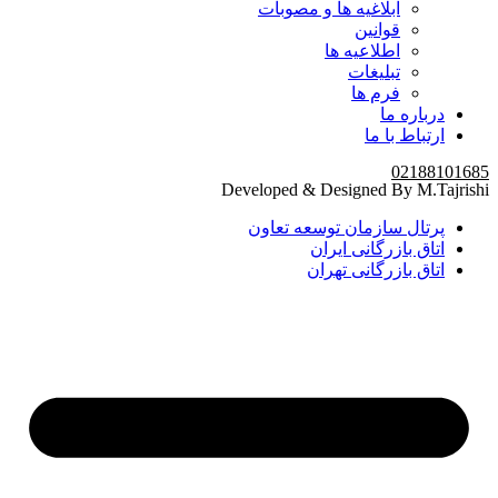
ابلاغیه ها و مصوبات
قوانین
اطلاعیه ها
تبلیغات
فرم ها
درباره ما
ارتباط با ما
02188101685
Developed & Designed By M.Tajrishi
پرتال سازمان توسعه تعاون
اتاق بازرگانی ایران
اتاق بازرگانی تهران