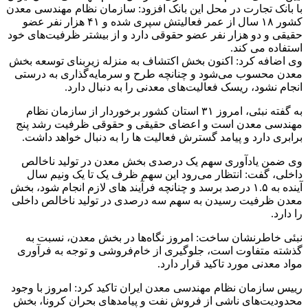
با بانک تجارت در محل این بانک افزود: سازمان نظام مهندسی معدن
کشور ۱۸ سال از عمر فعالیتش سپری شده و ۴۱ هزار نفر عضو
حقیقی و دو هزار نفر عضو حقوقی دارد و از بیشتر ظرفیت‌های خود
استفاده می کند.
وی اضافه کرد: اکنون بخش اکتشاف به منزله زیربنای توسعه بخش
معدن محسوب می‌شود و چنانچه طرح و سرمایه‌گذاری به درستی
انجام نشود، ریسک فعالیت‌های معدنی را به دنبال دارد.
به گفته نبئی، امروز ۳۱ استان کشور برخوردار از سازمان نظام
مهندسی معدن است و اعضای حقیقی و حقوقی ظرفیت رشد پنج
برابری دارد و پیامد گسترش فعالیت ها را به دنبال خواهد داشت.
وی ضمن یادآوری سهم یک درصدی بخش معدن در تولید ناخالص
داخلی، گفت: انتظار می‌رود این سهم ظرف یک تا یک ونیم سال
آینده به ۱.۵ درصد برسد و چنانچه فرآیند های لازم انجام شود، بخش
معدن ظرفیت رسیدن به سهم سه درصدی در تولید ناخالص داخلی
را دارد.
نبئی خاطرنشان ساخت: امروز نگاه‌ها در بخش معدن، نسبت به
گذشته متفاوت است، جلوگیری از خام‌فروشی و توجه به فرآوری
مواد معدنی مورد تاکید قرار دارد.
رییس سازمان نظام مهندسی معدن ایران تاکید کرد: امروز با وجود
محدودیت‌های ناشی از فروش نفت و پیامدهای بحران کرونا، بخش