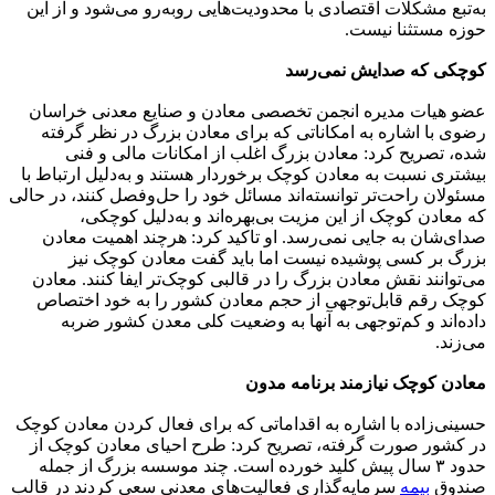
به‌تبع مشکلات اقتصادی با محدودیت‌هایی روبه‌رو می‌شود و از این
حوزه مستثنا نیست.
کوچکی که صدایش نمی‌رسد
عضو هیات مدیره انجمن تخصصی معادن و صنایع معدنی خراسان
رضوی با اشاره به امکاناتی که برای معادن بزرگ در نظر گرفته
شده، تصریح کرد: معادن بزرگ اغلب از امکانات مالی و فنی
بیشتری نسبت به معادن کوچک‌ برخوردار هستند و به‌دلیل ارتباط با
مسئولان راحت‌تر توانسته‌اند مسائل خود را حل‌وفصل کنند، در حالی
‌که معادن کوچک از این مزیت بی‌بهره‌اند و به‌دلیل کوچکی،
صدای‌شان به جایی نمی‌رسد. او تاکید کرد: هرچند اهمیت معادن
بزرگ بر کسی پوشیده نیست اما باید گفت معادن کوچک نیز
می‌توانند نقش معادن بزرگ را در قالبی کوچک‌تر ایفا کنند. معادن
کوچک رقم قابل‌توجهی از حجم معادن کشور را به خود اختصاص
داده‌اند و کم‌توجهی به آنها به وضعیت کلی معدن کشور ضربه
می‌زند.
معادن کوچک نیازمند برنامه مدون
حسینی‌زاده با اشاره به اقداماتی که برای فعال کردن معادن کوچک
در کشور صورت گرفته، تصریح کرد: طرح احیای معادن کوچک از
حدود ۳ سال پیش کلید خورده ‌است. چند موسسه بزرگ از جمله
صندوق
بیمه
سرمایه‌گذاری فعالیت‌های معدنی سعی کردند در قالب