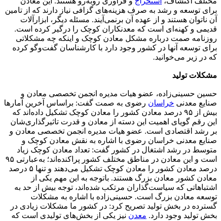
مختلف اکتشاف،
استخراج
و فرآوری روبه‌رو هستند. این معادن
برای توسعه و رشد به‌ صرف هزینه‌های گزافی نیاز دارند که از تامین
آن ناتوان هستند و از عهده آن برنمی‌آیند. مسئله دیگر، ابزارآلات
قدیمی و کهنه‌ای است که معدنکاران کوچک را درگیر کرده است.
روزنامه صمت درباره مشکل معادن کوچک و اینکه چه مشکلاتی
برای توسعه آنها در کشور وجود دارد با کارشناسان گفت‌وگو کرده
که در زیر می‌خوانید.
مشکلات تولید
حسین حسینی‌زاده، عضو هیات مدیره انجمن تخصصی معادن و
صنایع معدنی
خراسان
رضوی به صمت گفت: براساس آخرین آمارها
بیش از ۹۵ درصد معادن کشور را معادن کوچک تشکیل داده‌اند که
این رقم گویای اهمیت این دسته از معادن و قدرت تاثیرگذاری‌شان
بر رشد اقتصادی است. عضو هیات مدیره انجمن تخصصی معادن و
صنایع معدنی خراسان رضوی با اشاره به نقش معادن کوچک و
متوسط در رشد اشتغال در کشور گفت: تعداد معادن کوچک زیاد
است و این معادن در مناطق مختلف کشور پراکنده‌اند؛ به‌عبارتی ۹۵
درصد معادن کشور را معادن کوچک تشکیل می‌دهند و تنها ۵ درصد
معادن کشور معادن بزرگ هستند. باتوجه به این مهم یکی از
اشتباهاتی که سیاست‌گذاران مرتکب شده‌اند، توجه بیش از حد به
توسعه معادن بزرگ است. حسینی‌زاده با اشاره به مشکلات
گسترده در بخش تولید تصریح کرد: در کشور ما مشکلات زیادی در
بخش تولید وجود دارد.
معدن
نیز یکی از بخش‌های تولیدی است که