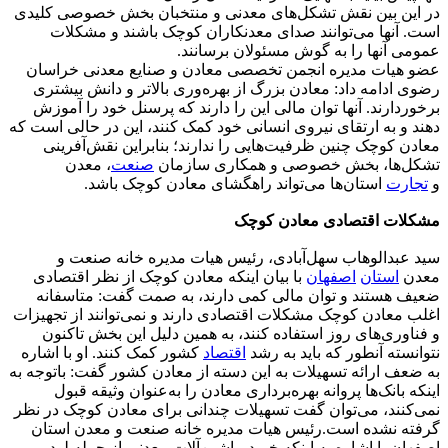
در این بین نقش تشکل‌های معدنی و منتخبان بخش خصوصی کلیدی
است. آنها می‌توانند صدای معدنکاران کوچک باشند و مشکلات
عمومی آنها را به گوش مسئولان برسانند.
عضو هیات مدیره انجمن تخصصی معادن و صنایع معدنی خراسان
رضوی ادامه داد: معادن بزرگ از بهره‌وری بالاتر و دانش بیشتری
برخوردارند. آنها توان مالی این را دارند که پرسنل خود را آموزش
دهند و به ارتقای نیروی انسانی خود کمک کنند، این در حالی است که
معادن کوچک چنین ظرفیت‌هایی را ندارند؛ بنابراین نقش‌آفرینی
تشکل‌ها، بخش ‌خصوصی و همکاری سازمان
صنعت
، معدن
و
تجارت
استان‌ها می‌تواند راهگشای معادن کوچک باشد.
مشکلات اقتصادی معادن کوچک
سید عبدالوهاب سهل‌آبادی، رئیس هیات مدیره خانه صنعت و
معدن
استان
اصفهان
با بیان اینکه معادن کوچک از نظر اقتصادی
ضعیف هستند و توان مالی کمی دارند، به صمت گفت: متاسفانه
اغلب معادن کوچک مشکلات اقتصادی دارند و نمی‌توانند از تجهیزات
و فناوری‌های روز استفاده کنند، به‌ همین دلیل این بخش تاکنون
نتوانسته‌ آنطور که باید به رشد
اقتصاد
کشور کمک کنند. او با اشاره
به ضعف ارائه تسهیلات به این دسته از معادن کشور گفت: باتوجه به
اینکه بانک‌ها پروانه بهره‌برداری معادن را به‌عنوان وثیقه قبول
نمی‌کنند، می‌توان گفت تسهیلات چندانی برای معادن کوچک در نظر
گرفته نشده است.رئیس هیات مدیره خانه صنعت و معدن استان
اصفهان با اشاره به اینکه خرید ماشین‌آلات معدنی از جمله لودر،