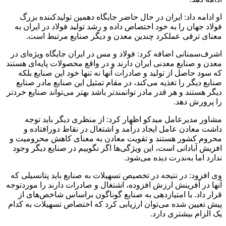
او ادامه داد: ایران در حال حاضر جایگاه دهمین تولیدکننده بزرگ
فولاد جهان را به خود اختصاص داده و رشد تولید فولاد در ایران به
معنای ترقی عملکرد چندین معدن و دیگر صنایع مرتبط است.
اشرف‌سمنانی اضافه کرد: فولاد و مس در ایران جایگاه ویژه‌ای در
معدن و صنایع معدنی ایران دارند و در واقع محصولات پایه‌ای هستند
که سود حاصل از تولید و صادرات آنها نه تنها خود این صنایع بلکه
صنایع دیگر را تغذیه می‌کند، در مقام تمثیل این صنایع مادر صنایع
دیگر هستند و هر قدر مادر توانمندتر باشد بهتر می‌تواند صنایع خرد‌تر
را پرورش دهد.
مشاور مدیرعامل میدکو اظهار کرد: از منظری دیگر باید توجه
داشت معادن عامل ایجاد درآمد و اشتغال در نقاط دورافتاده و
محروم کشور هستند و تقویت معادن به معنای کاهش محرومیت و
افزیش آبادانی است، این ویژگی‌ها اگر نگوییم در صنایع دیگر وجود
ندارد اما به‌ندرت دیده می‌شود.
وی افزود: در نتیجه در تخصیص تسهیلات به صنایع باید پتانسیلی که
آنها در آفرینش ارزش افزوده، اشتغال و صادرات دارند را موردتوجه
قرار داد. با امتیازدهی به صنایع گوناگون براساس شاخص‌های از
پیش‌ تعیین شده می‌توان ارزیابی کرد که اختصاص تسهیلات به کدام
یک الزام بیشتری دارد.