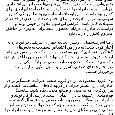
بخش‌هایی است که حتی در تنگنای تحریم‌ها و بحران‌های اقتصادی
جریان تولید و صادرات را حفظ کرده و منشا درآمدهای ارزی برای
کشور بوده است. با این اوصاف انتظار می‌رود نظام بانکی کشور
سهمی بیشتر از ۳۰درصد را برای بخش صنعت و معدن در اختصاص
تسهیلات قائل باشد. افزایش این سهم علاوه بر جهش تولید و
درآمدهای صادراتی مزایایی همچون اشتغالزایی به ویژه در مناطق
محروم کشور را در پی دارد.
رضا اشرف‌سمنانی، رییس اتحادیه حفاران غیرنفتی در این باره به
اخبار فولاد گفت: به باور من اختصاص تسهیلات به بخش‌های
گوناگون اقتصادی کشور بسته به این است که کدام بخش می‌تواند
ارزش افزوده بیشتری ایجاد کند و تولید ناخالص ملی را افزایش دهد،
ناگفته پیداست که معدن و صنایع معدنی در جایگاه یکی از
زیرمجموعه‌های صنعتی کشور از پتانسیل بالایی در این زمینه
برخوردار هستند.
وی افزود: محصولات این دو گروه صنعتی ظرفیت چشمگیر برای
صادرات دارد، بیشتر فلزات در گروه کالاهای اساسی می‌گنجند و از
هر رویکردی که به معدن و صنایع معدنی نگاه شود، شایستگی
بهره‌مندی از تسهیلات در آن نمایان است. بررسی ارقام تولید و
صادرات محصولات معدن و صنایع معدنی در چند سال گذشته به
خوبی موید این گفته است، به ویژه که محصولات معدن و صنایع
معدنی حتی در تنگنای تحریم‌ها هم توانسته رشد تولید و صادرات را
ادامه دهد.