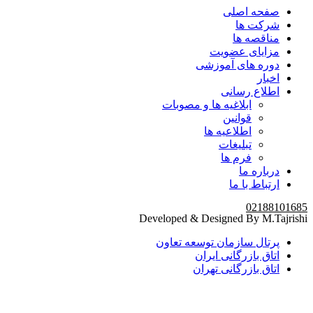
صفحه اصلی
شرکت ها
مناقصه ها
مزایای عضویت
دوره های آموزشی
اخبار
اطلاع رسانی
ابلاغیه ها و مصوبات
قوانین
اطلاعیه ها
تبلیغات
فرم ها
درباره ما
ارتباط با ما
02188101685
Developed & Designed By M.Tajrishi
پرتال سازمان توسعه تعاون
اتاق بازرگانی ایران
اتاق بازرگانی تهران