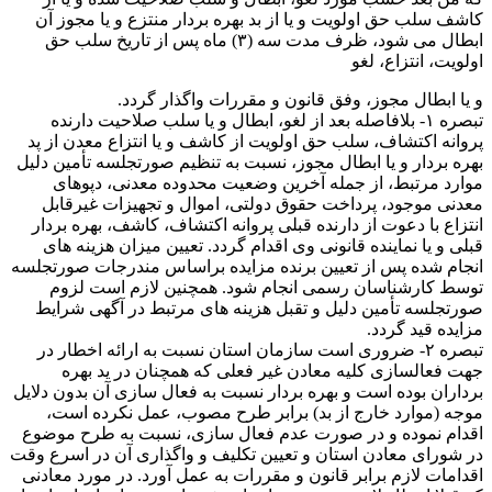
کاشف سلب حق اولویت و یا از بد بهره بردار منتزع و یا مجوز آن
ابطال می شود، ظرف مدت سه (۳) ماه پس از تاریخ سلب حق
اولویت، انتزاع، لغو
و یا ابطال مجوز، وفق قانون و مقررات واگذار گردد.
تبصره ۱- بلافاصله بعد از لغو، ابطال و یا سلب صلاحیت دارنده
پروانه اکتشاف، سلب حق اولویت از کاشف و یا انتزاع معدن از پد
بهره بردار و یا ابطال مجوز، نسبت به تنظیم صورتجلسه تأمین دلیل
موارد مرتبط، از جمله آخرین وضعیت محدوده معدنی، دپوهای
معدنی موجود، پرداخت حقوق دولتی، اموال و تجهیزات غیرقابل
انتزاع با دعوت از دارنده قبلی پروانه اکتشاف، کاشف، بهره بردار
قبلی و یا نماینده قانونی وی اقدام گردد. تعیین میزان هزینه های
انجام شده پس از تعیین برنده مزایده براساس مندرجات صورتجلسه
توسط کارشناسان رسمی انجام شود. همچنین لازم است لزوم
صورتجلسه تأمین دلیل و تقبل هزینه های مرتبط در آگهی شرایط
مزایده قید گردد.
تبصره ۲- ضروری است سازمان استان نسبت به ارائه اخطار در
جهت فعالسازی کلیه معادن غیر فعلی که همچنان در ید بهره
برداران بوده است و بهره بردار نسبت به فعال سازی آن بدون دلایل
موجه (موارد خارج از بد) برابر طرح مصوب، عمل نکرده است،
اقدام نموده و در صورت عدم فعال سازی، نسبت به طرح موضوع
در شورای معادن استان و تعیین تکلیف و واگذاری آن در اسرع وقت
اقدامات لازم برابر قانون و مقررات به عمل آورد. در مورد معادنی