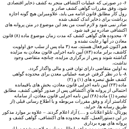
۶- در صورتی که عملیات اکتشافی منجر به کشف ذخایر اقتصادی
شود، وفق مقررات گواهی کشف صادر و
رول کار مطابق قانون ادامه می یابد، علاومبراین هیچ گونه اجازه
برداشت برای ذخایر اندک کشف شده
صادر نمی شود و لازم است من بعد این موضوع در متن پروانه های
اکتشافی صادره نیز قید شود.
۷- محدوده های گواهی کشف که مدت زمان موضوع ماده (۸) قانون
معادن در آنها رعایت نشده و
هم اکنون غیرفعال هستند، سه (۳ ماه پس از سلب حق اولویت
کاشف، برابر ماده (۸۳) آیین نامه اجرایی قانون معادن به مزایده
گذاشته شوند و پس از برگزاری مزایده، چنانچه متقاضی وجود
نداشت،
به اولین متقاضی دارای توان فنی و مالی واگذار گردد.
۸- با در نظر گرفتن عرصه عملیاتی معدن برای محدوده گواهی
کشف طبق تبصره های (۱) و (۲)
ماده (۲۳) آیین نامه اجرایی قانون معادن، بخش های باقیمانده
احتمالی از پروانه های اکتشافی پس از صدور گواهی کشف، مطابق
تبصره (1) ماده (۲۸) آیین نامه اجرایی قانون معادن، از سامانه
کاداستر آزاد و وفق مقررات مربوطه و با اطلاع رسانی قبلی (از
طریق رسانه ها، حراید،
پورتال، تابلو اعلانات و ….) آزاد اعلام گردند. – علاوه بر موارد مذکور
در این دستورالعمل، کلیه محدوده های اکتشافی، گواهی کشف و
پروانه های بهره برداری
که من بعد حسب مورد لغو، ابطال و سلب صلاحیت شده و یا از