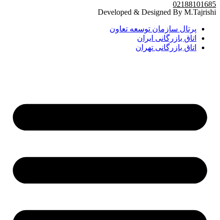
02188101685
Developed & Designed By M.Tajrishi
پرتال سازمان توسعه تعاون
اتاق بازرگانی ایران
اتاق بازرگانی تهران