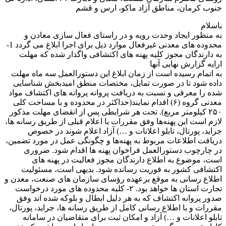
جنوب کرمان، مناطق آزاد ماکو، ارس و قشم
باسلام
به منظور ایجاد وحدت رویه و در راستای فعال سازی معادن و
محدوده های معدنی غیرفعال موارد ذیل برای اجرا ابلاغ می گردد 1-
به دارندگان مجوز کلیه پهنه های اکتشافی واگذار شده که مهلت
ارایه گزارش نهایی آنها
به اتمام رسیده است از زمان ابلاغ این دستورالعمل سه ماه مهلت
داده شود تا در صورت تمایل، مختصات منطق امیدبخش شناسایی
شده را معرفی و نسبت به دریافت پروانه پروانه های اکتشاف مواد
معدنی گروه (۶) اقدام نمایند(حداکثر در محدوده و با مساحت کلی
۲۵۰ کیلومتر مربع). تحت هر شرایطی پس از انقضای مهلت مذکور
لازم است این پهنه‌ها وفق مقررات با اعلام قبلی از طریق رسانه ها،
جراید، پورتال، تابلو اعلانات و …) آزاد اعلام شوند در خصوص
دریافت اطلاعات مربوط به پهنه‌ها و چگونگی عمل در مورد تضمین،
در چارچوب دستورالعمل فراخوان پهنه ها اقدام شود. ضروری
است، موضوع به اطلاع دارندگان مجوز فعالیت در پهنه های
اکتشافی کشور به فوریت رسانده شود. بدیهی است، مسئولیت
اطلاع رسانی به موقع برعهده رؤسای سازمان های صنعت، معدن و
تجارت استان ها خواهد بود. ۲- کلیه محدوده های مورد درخواست
صدور پروانه اکتشاف که به هر دلیل ابطال و بلوکه شده اند وفق
مقررات و با اطلاع رسانی کامل از طریق رسانه ها، جراید، پورتال،
تابلو اعلانات و …) آزاد و امکان ثبت برای متقاضیان در سامانه