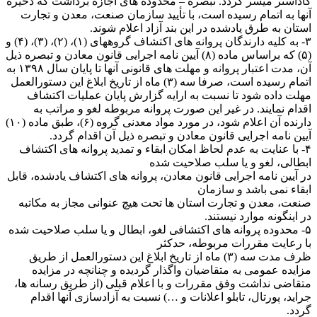
کاداستر میسر گردد. تبصره – محدوده های اجازه برداشت که ذخیره
آنها به اتمام رسیده است، با تأیید سازمان صنعت، معدن و تجارت
استان به طرق یادشده در این بند آزاد اعلام شوند.
٣- به کلیه دارندگان پروانه های اکتشاف گروههای (۱)، (۲)، (۳)، (۴) و
(۵) که براساس ماده (۸) آیین نامه اجرایی قانون معادن و تبصره ذیل
آن، مدت اعتبار پروانه و مهلت های قانونی آنها تا پایان سال ۱۳۹۸ به
اتمام رسیده است، صرفا سه (۳) ماه از تاریخ ابلاغ این دستورالعمل
مهلت داده شود تا نسبت به ارایه گزارش پایان عملیات اکتشاف
اقدام نمایند. در غیر این صورت پروانه مربوطه لغو و مراتب به
دارنده آن اعلام شود، در مورد مواد معدنی گروه (۶)، طبق ماده (۱۰)
آیین نامه اجرایی قانون معادن و تبصره ذیل آن اقدام گردد.
۴- با عنایت به عدم لحاظ امکان ابقاء و تمدید پروانه های اکتشاف
ابطالی، لغو و یا سلب صلاحیت شده
در آیین نامه اجرایی قانون معادن، پروانه های اکتشاف یادشده، قابل
ابقاء نمی باشد و سازمان
صنعت، معدن و تجارت استان ها تحت هیچ عنوانی مجاز به مکاتبه
در اینگونه موارد نیستند.
۵- محدوده پروانه های اکتشافی لغو، ابطال و یا سلب صلاحیت شده
با رعایت مقررات مربوطه، حدکثر
ظرف مدت سه (۳) ماه از تاریخ ابلاغ این دستورالعمل از طریق
مزایده عمومی به متقاضیان واگذار گردیده و چنانچه در مزایده
متقاضی نداشت وفق مقررات و با اعلام قبلی (از طریق رسانه ها،
جراید، پورتال، تابلو اعلانات و …) نسبت به آزادسازی آنها اقدام
گردد.