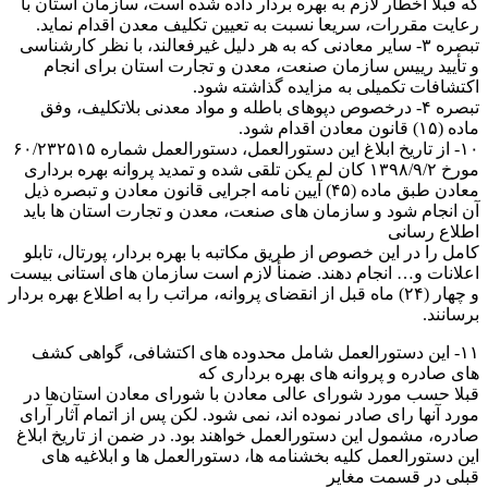
که قبلا اخطار لازم به بهره بردار داده شده است، سازمان استان با
رعایت مقررات، سریعا نسبت به تعیین تکلیف معدن اقدام نماید.
تبصره ۳- سایر معادنی که به هر دلیل غیرفعالند، با نظر کارشناسی
و تأیید رییس سازمان صنعت، معدن و تجارت استان برای انجام
اکتشافات تکمیلی به مزایده گذاشته شود.
تبصره ۴- درخصوص دپوهای باطله و مواد معدنی بلاتکلیف، وفق
ماده (۱۵) قانون معادن اقدام شود.
۱۰- از تاریخ ابلاغ این دستورالعمل، دستورالعمل شماره ۶۰/۲۳۲۵۱۵
مورخ ۱۳۹۸/۹/۲ کان لم یکن تلقی شده و تمدید پروانه بهره برداری
معادن طبق ماده (۴۵) آیین نامه اجرایی قانون معادن و تبصره ذیل
آن انجام شود و سازمان های صنعت، معدن و تجارت استان ها باید
اطلاع رسانی
کامل را در این خصوص از طریق مکاتبه با بهره بردار، پورتال، تابلو
اعلانات و… انجام دهند. ضمنأ لازم است سازمان های استانی بیست
و چهار (۲۴) ماه قبل از انقضای پروانه، مراتب را به اطلاع بهره بردار
برسانند.
۱۱- این دستورالعمل شامل محدوده های اکتشافی، گواهی کشف
های صادره و پروانه های بهره برداری که
قبلا حسب مورد شورای عالی معادن با شورای معادن استان‌ها در
مورد آنها رای صادر نموده اند، نمی شود. لکن پس از اتمام آثار آرای
صادره، مشمول این دستورالعمل خواهند بود. در ضمن از تاریخ ابلاغ
این دستورالعمل کلیه بخشنامه ها، دستورالعمل ها و ابلاغیه های
قبلی در قسمت مغایر