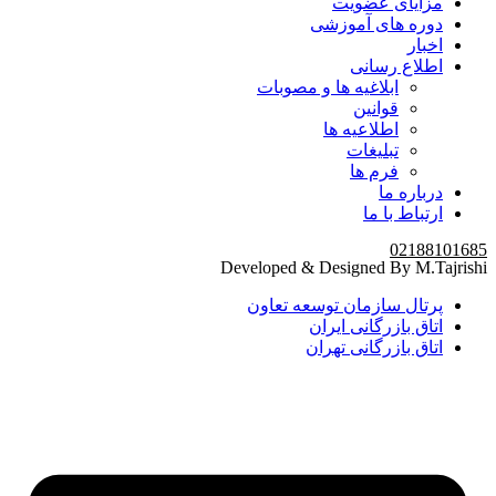
مزایای عضویت
دوره های آموزشی
اخبار
اطلاع رسانی
ابلاغیه ها و مصوبات
قوانین
اطلاعیه ها
تبلیغات
فرم ها
درباره ما
ارتباط با ما
02188101685
Developed & Designed By M.Tajrishi
پرتال سازمان توسعه تعاون
اتاق بازرگانی ایران
اتاق بازرگانی تهران