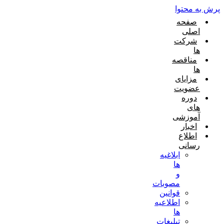
پرش به محتوا
صفحه
اصلی
شرکت
ها
مناقصه
ها
مزایای
عضویت
دوره
های
آموزشی
اخبار
اطلاع
رسانی
ابلاغیه
ها
و
مصوبات
قوانین
اطلاعیه
ها
تبلیغات