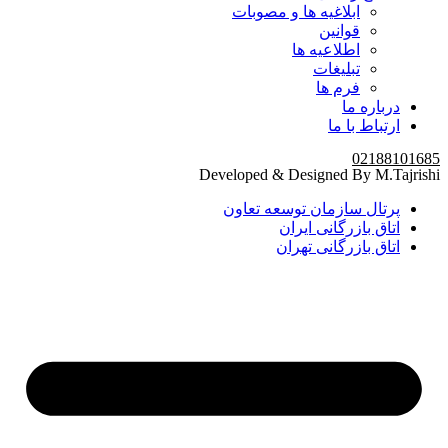
ابلاغیه ها و مصوبات
قوانین
اطلاعیه ها
تبلیغات
فرم ها
درباره ما
ارتباط با ما
02188101685
Developed & Designed By M.Tajrishi
پرتال سازمان توسعه تعاون
اتاق بازرگانی ایران
اتاق بازرگانی تهران