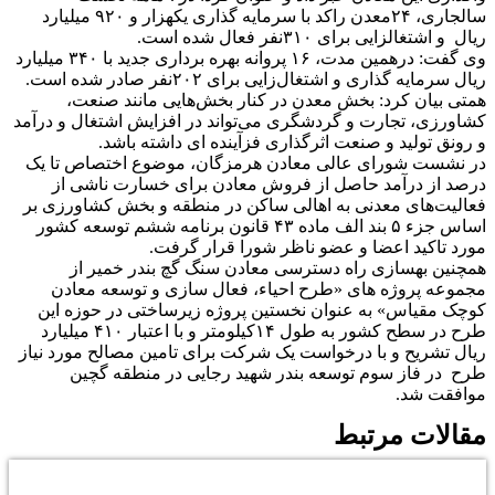
سالجاری، ۲۴معدن راکد با سرمایه گذاری یکهزار و ۹۲۰ میلیارد
ریال و اشتغالزایی برای ۳۱۰نفر فعال شده است.
وی گفت: درهمین مدت، ۱۶ پروانه بهره برداری جدید با ۳۴۰ میلیارد
ریال سرمایه گذاری و اشتغال‌زایی برای ۲۰۲نفر صادر شده است.
همتی بیان کرد: بخش معدن در کنار بخش‌هایی مانند صنعت،
کشاورزی، تجارت و گردشگری می‌تواند در افزایش اشتغال و درآمد
و رونق تولید و صنعت اثرگذاری فزآینده ای داشته باشد.
در نشست شورای عالی معادن هرمزگان، موضوع اختصاص تا یک
درصد از درآمد حاصل از فروش معادن برای خسارت ناشی از
فعالیت‌های معدنی به اهالی ساکن در منطقه و بخش کشاورزی بر
اساس جزء ۵ بند الف ماده ۴۳ قانون برنامه ششم توسعه کشور
مورد تاکید اعضا و عضو ناظر شورا قرار گرفت.
همچنین بهسازی راه دسترسی معادن سنگ گچ بندر خمیر از
مجموعه پروژه های «طرح احیاء، فعال سازی و توسعه معادن
کوچک مقیاس» به عنوان نخستین پروژه زیرساختی در حوزه این
طرح در سطح کشور به طول ۱۴کیلومتر و با اعتبار ۴۱۰ میلیارد
ریال تشریح و با درخواست یک شرکت برای تامین مصالح مورد نیاز
طرح در فاز سوم توسعه بندر شهید رجایی در منطقه گچین
موافقت شد.
مقالات مرتبط