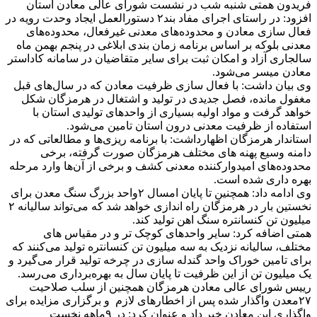
فریدون همتی شنبه شب در نشست شورای عالی معادن استان
افزود: در راستای اجرای مفاد بند۲ دستورالعمل ایجاد وحدت رویه در
فعال سازی معادن و محدوده‌های معدنی غیرفعال، محدوده‌های
معدنی بلوکه بر اساس برنامه زمان بندی ابلاغی در پنجم بهمن ماه
سالجاری آزاد و امکان ثبت برای سایر متقاضیان در سامانه کاداستر
معادن میسر می‌شود.
وی بیان داشت: با فعال سازی ظرفیت معادن که در سال‌های قبل
مغفول مانده، فصل جدیدی در تولید و اشتغال در هرمزگان شکل
خواهد گرفت و مواد اولیه بسیاری از واحدهای تولیدی استان با
استفاده از ظرفیت معدنی درون استان تامین می‌شود.
استاندار هرمزگان اظهارداشت: با برنامه ریزی‌ها و مطالعاتی که در
دامنه وسیع پهنه های مختلف هرمزگان صورت گرفته، برخی
محدوده‌های امیدوارکننده معدنی کشف و برخی از آن‌ها وارد مرحله
بهره داری شده است.
وی ادامه داد: همچنین تا پایان امسال ۲واحد بزرگ سنگ معدن برای
نخستین بار در هرمزگان راه اندازی خواهد شد که می‌تواند سالیانه ۲
میلیون تن کنسانتره سنگ اهن تولید کند.
همتی اضافه کرد: سایر واحدهای کوچک تر و در مقیاس های
مختلف، سالیانه نزدیک به سه میلیون تن کنسانتره تولید می‌کنند که
برای تامین خوراک واحد گندله سازی در چرخه تولید قرار می‌گیرد و
یک میلیون تن از این ظرفیت تا پایان سال به بهره‌برداری می‌رسد.
رییس شورای عالی معادن هرمزگان همچنین از سلب صلاحیت
۲۷معدن واگذار شده پس از اخطارهای لازم و برگزاری مزایده برای
واگذاری این معادن خبر داد و عنوان کرد: در ۹ماهه نخست