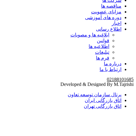
شرکت ها
مناقصه ها
مزایای عضویت
دوره های آموزشی
اخبار
اطلاع رسانی
ابلاغیه ها و مصوبات
قوانین
اطلاعیه ها
تبلیغات
فرم ها
درباره ما
ارتباط با ما
02188101685
Developed & Designed By M.Tajrishi
پرتال سازمان توسعه تعاون
اتاق بازرگانی ایران
اتاق بازرگانی تهران