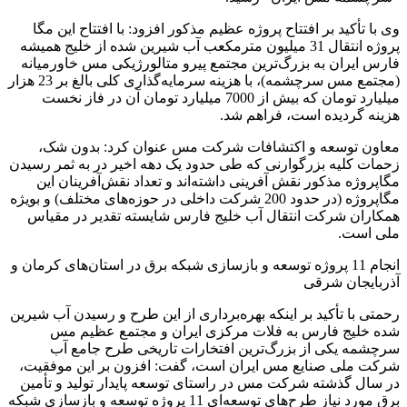
وی با تأکید بر افتتاح پروژه عظیم مذکور افزود: با افتتاح این مگا
پروژه انتقال 31 میلیون مترمکعب آب شیرین شده از خلیج همیشه
فارس ایران به بزرگ‌ترین مجتمع پیرو متالورژیکی مس خاورمیانه
(مجتمع مس سرچشمه)، با هزینه سرمایه‌گذاری کلی بالغ بر 23 هزار
میلیارد تومان که بیش از 7000 میلیارد تومان آن در فاز نخست
هزینه گردیده است، فراهم شد.
معاون توسعه و اکتشافات شرکت مس عنوان کرد: بدون شک،
زحمات کلیه بزرگوارنی که طی حدود یک دهه اخیر در به ثمر رسیدن
مگاپروژه مذکور نقش آفرینی داشته‌اند و تعداد نقش‌آفرینان این
مگاپروژه (در حدود 200 شرکت داخلی در حوزه‌های مختلف) و بویژه
همکاران شرکت انتقال آب خلیج فارس شایسته تقدیر در مقیاس
ملی است.
انجام 11 پروژه توسعه و بازسازی شبکه برق در استان‌های کرمان و
آذربایجان شرقی
رحمتی با تأکید بر اینکه بهره‌برداری از این طرح و رسیدن آب شیرین
شده خلیج فارس به فلات مرکزی ایران و مجتمع عظیم مس
سرچشمه یکی از بزرگ‌ترین افتخارات تاریخی طرح جامع آب
شرکت ملی صنایع مس ایران است، گفت: افزون بر این موفقیت،
در سال گذشته شرکت مس در راستای توسعه پایدار تولید و تأمین
برق مورد نیاز طرح‌های توسعه‌ای 11 پروژه توسعه و بازسازی شبکه