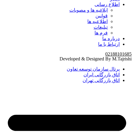
اطلاع رسانی
ابلاغیه ها و مصوبات
قوانین
اطلاعیه ها
تبلیغات
فرم ها
درباره ما
ارتباط با ما
02188101685
Developed & Designed By M.Tajrishi
پرتال سازمان توسعه تعاون
اتاق بازرگانی ایران
اتاق بازرگانی تهران