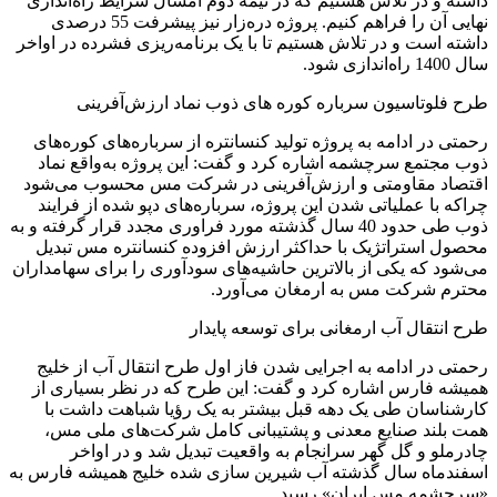
داشته و در تلاش هستیم که در نیمه دوم امسال شرایط راه‌اندازی
نهایی آن را فراهم کنیم. پروژه دره‌زار نیز پیشرفت 55 درصدی
داشته است و در تلاش هستیم تا با یک برنامه‌ریزی فشرده در اواخر
سال 1400 راه‌اندازی شود.
طرح فلوتاسیون سرباره کوره های ذوب نماد ارزش‌آفرینی
رحمتی در ادامه به پروژه تولید کنسانتره از سرباره‌های کوره‌های
ذوب مجتمع سرچشمه اشاره کرد و گفت: این پروژه به‌واقع نماد
اقتصاد مقاومتی و ارزش‌آفرینی در شرکت مس محسوب می‌شود
چراکه با عملیاتی شدن این پروژه، سرباره‌های دپو شده از فرایند
ذوب طی حدود 40 سال گذشته مورد فراوری مجدد قرار گرفته و به
محصول استراتژیک با حداکثر ارزش افزوده کنسانتره مس تبدیل
می‌شود که یکی از بالاترین حاشیه‌های سودآوری را برای سهامداران
محترم شرکت مس به ارمغان می‌آورد.
طرح انتقال آب ارمغانی برای توسعه پایدار
رحمتی در ادامه به اجرایی شدن فاز اول طرح انتقال آب از خلیج
همیشه ‌فارس اشاره کرد و گفت: این طرح که در نظر بسیاری از
کارشناسان طی یک دهه قبل بیشتر به یک رؤیا شباهت داشت با
همت بلند صنایع معدنی و پشتیبانی کامل شرکت‌های ملی مس،
چادرملو و گل گهر سرانجام به واقعیت تبدیل شد و در اواخر
اسفندماه سال گذشته آب شیرین سازی شده خلیج همیشه فارس به
«سرچشمه مس ایران» رسید.