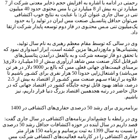
رحمتی در ادامه با اشاره به افزایش حجم ذخایر معدنی شرکت از 7
میلیارد تن به بیش از 8 میلیارد تن با مس محتوی حدود 40 میلیون
تنی در سال جاری عنوان کرد: با عنایت به نتایج خوب اکتشافی
می‌توان حداقل پتانسـیل صنعت مس ایران در تولید را به حدود
یک‌میلیون تنی مـس محتـوی در فاز دوم توسعه پایدار شرکت ارتقا
داد.
وی در سالی که توسط مقام معظم رهبری به نام سال تولید،
پشتیبانی‌ها و مانع‌زدایی‌ها مزین گشته است، ابراز امیدواری نمود که
با تحقق دو فاز توسعه شرکت و به بالفعل درآمدن پتانسیل‌های
غیرقابل انکار صنعت مس شاهد ارزآوری بیـش از 10میلیـارد دلاری(
برمبنای قیمت‌های جهانی فعلی مس که بالغ بر 9000 دلار در هر تن
می‌باشد) و اشتغال‌زایی حدوداً 50 هزار نفری برای کشـور باشیم تا
علاوه بر ارتقاء سـهم صنعت مس کشـور از اقتصاد به بیش از 2،5
درصد، شاهد بهبود قابل توجه جایگاه کشور در اقتصاد جهانی که در
حال حاضر در رتبه هجدهمین اقتصاد بزرگ دنیا قرار داریم، نیز
باشیم.
برنامه‌ریزی برای رشد 50 درصدی حفاری‌های اکتشافی در 1400
وی در رابطه با چشم‌انداز برنامه‌های اکتشافی در سال جاری گفت:
قصد داریم در سال آینده در حوزه اکتشافات حداقل رشد 50 درصدی
را نسبت به سال 1399 به ثبت برسانیم و برنامه 150 هزار متر
حفاری اکتشافی را در کارنامه فعالیت‌های اکتشافی شرکت مس