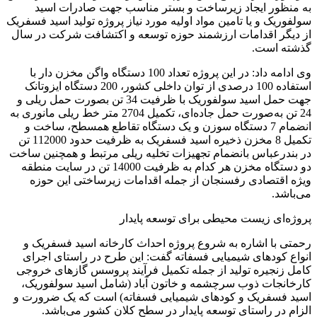
به منظور ایجاد زیرساخت و بستر مناسب جهت صادرات اسید
سولفوریک و یا تامین مواد اولیه مورد نیاز پروژه تولید اسید فسفریک
از دیگر اقدامات ارزشمند حوزه توسعه و اکتشافت شرکت در سال
گذشته است.
وی ادامه داد: در این پروژه تعداد 100 دستگاه واگن مخزن دار با
استفاده 100 درصدی از توان داخلی کشور، 200 دستگاه ایزوتانک
جهت حمل اسید سولفوریک با ظرفیت 34 تن بصورت حمل ریلی و
24 تن به‌صورت حمل جاده‌ای، تکمیل 2704 متر خط ریلی مانوری به
انضمام 7 دستگاه سوزن و یک دستگاه تقاطع همسطح، ساخت و
تکمیل 8 مخزن ذخیره اسید فسفریک به ظرفیت حدود 112000 تن
در بندرعباس بانضمام تجهیزات تخلیه ریلی مرتبط و همچنین ساخت
دو دستگاه مخزن هر کدام به ظرفیت 14000 تن در سایت منطقه
ویژه اقتصادی رفسنجان از جمله اقدامات زیرساختی این حوزه
می‌باشد.
پروژه‌ای زیست محیطی برای توسعه پایدار
رحمتی با اشاره به شروع پروژه احداث کارخانه اسید فسفریک و
انواع کودهای شیمیایی فسفاته گفت: این طرح در راستای اجرای
کامل زنجیره تولید از جمله تکمیل فرآیند پروسس گازهای خروجی
کارخانجات ذوب سرچشمه و خاتون آباد (شامل اسید سولفوریک،
اسید فسفریک و کودهای شیمیایی فسفاته) است که یک ضرورت و
الزام در راستای توسعه پایدار در سطح کلان کشور می‌باشد.