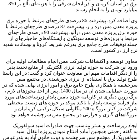
برق در استان کرمان و آذربایجان شرقی را با هزینه‌ای بالغ بر 850
میلیارد تومان را به انجام رساند.
وی اضافه کرد: پیشرفت 86 درصدی طرح‌های مرتبط با حوزه برق
پروژه معدن مس دره زار، پیشرفت 87 درصدی طرح‌های مرتبط با
حوزه برق پروژه معدن مس درآلو، پیشرفت 90 درصدی طرح‌های
مرتبط با پروژه‌های توسعه سونگون و ایستگاه‌های حاجیلرچای از
جمله توفیقات طرح جامع برق به‌رغم شرایط کرونا و نوسانات شدید
نرخ ارز در کشور است.
معاون توسعه و اکتشافات شرکت مس انجام مطالعات اولیه برای
ورود این شرکت به حوزه تولید انرژی الکتریکی از منابع تجدید پذیر
را از دیگر اقدامات مهم این معاونت عنوان کرد و گفت: در این راستا
طرح تولید برق با استفاده از انرژی خورشیدی در مجتمع مس
سرچشمه با همکاری طرح جامع برق و امور انرژی نهایی شده که در
صورت عملیاتی شدن آن در سال 1400، پس از اخذ مجوزهای لازم ،
برگ زرین دیگری در کارنامه حوزه تامین پایدار زیرساخت‌های مورد
نیاز فرایند توسعه پایدار با تاکید موکد بر حوزه های زیست محیطی
شرکت در کنار نیروگاه 500 مگاواتی سیکل ترکیبی کرمانیان و
نیروگاه‌های گازی و حرارتی در مجتمع مس سرچشمه خواهد بود.
ایجاد زیرساخت و بستر مناسب جهت صادرات اسید سولفوریک
به گفته رحمتی همچنین آماده افتتاح نمودن پروژه انتقال اسید
سولفوریک از مجتمع مس سرچشمه و ذوب خاتون آباد به بندرعباس