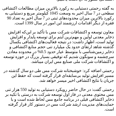
به گفته رحمتی دستیابی به رکورد بالاترین میزان مطالعات اکتشافی
سطحی در 7 سال اخیر به وسعت 1045 کیلومتر مربع و دستیابی به
رکورد بالاترین میزان محدوده‌های ثبتی در 7 سال اخیر به تعداد 90
فقره از دیگر اقدامات ارزشمند این امور در سال 1399 است.
معاون توسعه و اکتشافات شرکت مس با تأکید بر این‌که افزایش
ذخایر معدنی اولین و مهم‌ترین آیتم برای توسعه پایدار و افزایش
تولید است، اظهار داشت: در نتیجه فعالیت‌های اکتشافی یکسال
گذشته شاهد ارتقای حدود یک میلیارد تنی حجم منابع اکتشافی و
ذخایر زمین‌شناسی با متوسط عیار حدود 0.5% در محدوده معادن
سرچشمه و سونگون شدیم که توفیقی بسیار بزرگ در حوزه توسعه
و اکتشافات شرکت ملی صنایع مس ایران میباشد.
رحمتی اضافه کرد: خوشبختانه شرکت مس طی دو سال گذشته در
مسیر افزایش تولید بی‌سابقه‌ای قرار گرفته است که حفظ این
جریان با نتایج اکتشافی اخیر میسر خواهد شد.
رحمتی گفت: در حال حاضر رویکرد دستیابی به تولید 550 هزار تنی
مس محتوی معدنی در فاز اول توسعه شرکت به درستی با تکیه بر
ذخایر اکتشافی قبلی در برنامه جامع مس لحاظ شده است و با
حمایت‌های مدیریت ارشد شرکت مس در دستور کار قرار گرفته
است.