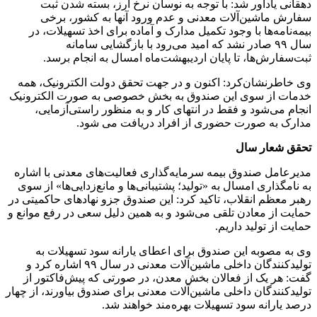
دهقانی یادآور شد: با توجه به نوسان نرخ ارز، بسته شدن ثبت
سفارش ماشین‌آلات معدنی و عدم ورود آنها به کشور، برخی
بیمه‌نامه‌ها با وجود تکمیل مدارک و آماده برای اخذ تسهیلات، در
سال ۹۹ صادر نشد که امید می‌رود با بازگشایی سامانه
ثبت‌سفارش‌ها، تا پایان اردیبهشت‌ماه امسال به انجام برسد.
وی خاطرنشان‌کرد: اکنون و در جهت تحقق دولت الکترونیک، همه
خدمات از سوی این صندوق به بخش خصوصی به صورت الکترونیک
انجام می‌شود و فقط در انتهای کار و به منظور راستی‌آزمایی،
مدارک به صورت حضوری از افراد دریافت می شود.
تحقق شعار سال
مدیرعامل صندوق بیمه سرمایه‌گذاری فعالیت‌های معدنی با اشاره
به نامگذاری امسال به «تولید؛ پشتیبانی‌ها و مانع‌زدایی‌ها» از سوی
رهبر معظم انقلاب، تاکید کرد: ‌این صندوق جزو نهادهای حاکمیتی در
حمایت از معادن تلقی می‌شود و به همین دلیل سعی در رفع موانع و
حمایت از تولید داریم.
وی به مصوبه این صندوق برای اعطای یارانه سود تسهیلات به
تولیدکنندگان داخلی ماشین‌آلات معدنی در سال ۹۹ اشاره کرد و
گفت: هر یک از فعالان بخش معدن، در صورتی که پیش‌فاکتور از
تولیدکنندگان داخلی ماشین‌آلات معدنی برای صندوق بیاورند، از چهار
درصد یارانه سود تسهیلات بهره‌مند خواهند شد.