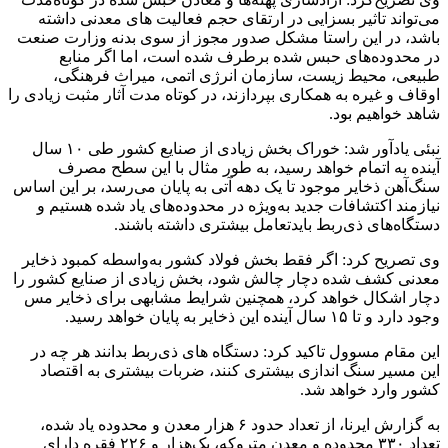
می‌تواند تاثیر بسزایی در ارتقای حجم فعالیت های معدنی داشته
باشد، در این راستا مشکل صدور مجوز از سوی بدنه وزارت صنعت
در محدوده‌های حبس شده برطرف شده است، اما اگر منابع
طبیعی، محیط زیست، سازمان انرژی اتمی، میراث فرهنگی،
اوقاف و غیره به همکاری بپردازند، در کوتاه مدت آثار مثبت زیادی را
شاهد خواهیم بود.
نبئی یادآور شد: خوراک بخش زیادی از صنایع کشور طی ۱۰ سال
آینده به اتمام خواهد رسید، به طور مثال با این سطح مصرف
سنگ‌آهن ذخایر موجود تا یک دهه آتی به پایان می‌رسد، بر این اساس
نیازمند اکتشافات جدید به‌ویژه در محدوده‌های یاد شده هستیم و
دستگاه‌های ذی‌ربط بایدتعامل بیشتری داشته باشند.
وی تصریح کرد:‌ اگر فقط بخش فولاد کشور به‌واسطه کمبود ذخایر
معدنی کشف شده دچار چالش شود، بخش زیادی از صنایع کشور را
دچار اشکال خواهد کرد، همچنین شرایط مشابهی برای ذخایر مس
وجود دارد و تا ۱۵ سال آینده این ذخایر به پایان خواهد رسید.
این مقام مسوول تاکید کرد: دستگاه های ذی‌ربط بدانند هر چه در
این مسیر سنگ اندازی بیشتری کنند، ضربات بیشتری به اقتصاد
کشور وارد خواهد شد.
به گزارش ایرنا، از تعداد حدود ۶ هزار معدن و محدوده یاد شده،
تعداد ۳۳۰ محدوده و معدن متروکه، یک‌هزار و ۲۲۶ فقره دارای