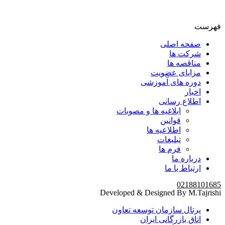
فهرست
صفحه اصلی
شرکت ها
مناقصه ها
مزایای عضویت
دوره های آموزشی
اخبار
اطلاع رسانی
ابلاغیه ها و مصوبات
قوانین
اطلاعیه ها
تبلیغات
فرم ها
درباره ما
ارتباط با ما
02188101685
Developed & Designed By M.Tajrishi
پرتال سازمان توسعه تعاون
اتاق بازرگانی ایران