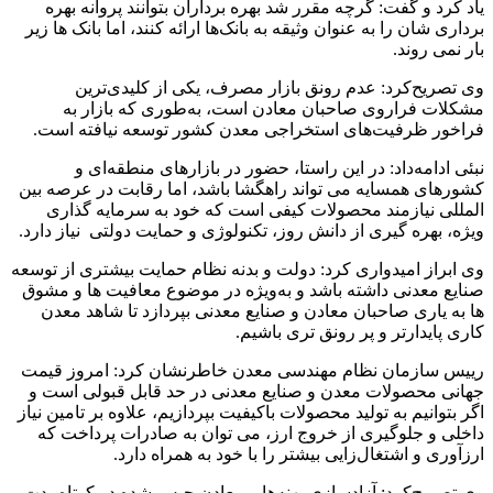
یاد کرد و گفت: ‌گرچه مقرر شد بهره برداران بتوانند پروانه ‌بهره
برداری شان را به عنوان وثیقه به بانک‌ها ارائه کنند، اما بانک ها زیر
بار نمی روند.
وی تصریح‌کرد: عدم رونق بازار مصرف، یکی از کلیدی‌ترین
مشکلات فراروی صاحبان معادن است، به‌طوری که بازار به
فراخور ظرفیت‌های استخراجی معدن کشور توسعه نیافته است.
نبئی ادامه‌داد:‌ در این راستا، حضور در بازارهای منطقه‌ای و
کشورهای همسایه می تواند راهگشا باشد، اما رقابت در عرصه بین
المللی نیازمند محصولات کیفی است که خود به سرمایه گذاری
ویژه، بهره گیری از دانش روز، تکنولوژی و حمایت دولتی نیاز دارد.
وی ابراز امیدواری کرد: دولت و بدنه نظام حمایت بیشتری از توسعه
صنایع معدنی داشته باشد و به‌ویژه در موضوع معافیت ها و مشوق
ها به یاری صاحبان معادن و صنایع معدنی بپردازد تا شاهد معدن
کاری پایدارتر و پر رونق تری باشیم.
رییس سازمان نظام مهندسی معدن خاطرنشان کرد: امروز قیمت
جهانی محصولات معدن و صنایع معدنی در حد قابل قبولی است و
اگر بتوانیم به تولید محصولات باکیفیت بپردازیم، علاوه بر تامین نیاز
داخلی و جلوگیری از خروج ارز، می توان به صادرات پرداخت که
ارزآوری و اشتغال‌زایی بیشتر را با خود به همراه دارد.
وی تصریح‌کرد: آزادسازی پهنه‌ها و معادن حبس شده در کوتاه‌مدت