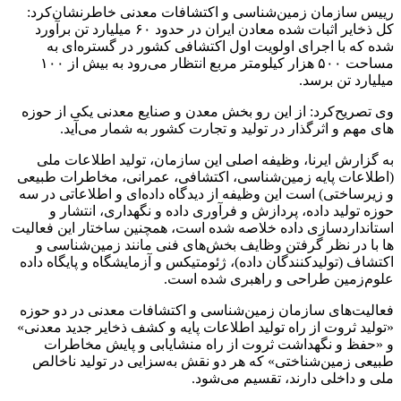
رییس سازمان زمین­‌شناسی و اکتشافات معدنی خاطرنشان‌کرد:
کل ذخایر اثبات شده معادن ایران در حدود ۶۰ میلیارد تن برآورد
شده که با اجرای اولویت اول اکتشافی کشور در گستره‌­ای به
مساحت ۵۰۰ هزار کیلومتر مربع انتظار می‌رود به بیش از ۱۰۰
میلیارد تن برسد.
وی تصریح‌کرد: از این رو بخش معدن و صنایع معدنی یکی از حوزه­‌
های مهم و اثرگذار در تولید و تجارت کشور به شمار می‌­آید.
به گزارش ایرنا، وظیفه اصلی این سازمان، تولید اطلاعات ملی
(اطلاعات پایه زمین­‌شناسی، اکتشافی، عمرانی، مخاطرات طبیعی
و زیرساختی) است این وظیفه از دیدگاه داده‌­ای و اطلاعاتی در سه
حوزه تولید داده، پردازش و فرآوری داده و نگهداری، انتشار و
استانداردسازی داده خلاصه شده است، همچنین ساختار این فعالیت­‌
ها با در نظر گرفتن وظایف بخش­‌های فنی مانند زمین‌شناسی و
اکتشاف (تولیدکنندگان داده)، ژئومتیکس و آزمایشگاه و پایگاه داده
علوم‌زمین طراحی و راهبری شده‌ است.
فعالیت­‌های سازمان زمین­‌شناسی و اکتشافات معدنی در دو حوزه
«تولید ثروت از راه تولید اطلاعات پایه و کشف ذخایر جدید معدنی»
و «حفظ و نگهداشت ثروت از راه منشایابی و پایش مخاطرات
طبیعی زمین‌شناختی» که هر دو نقش به‌­سزایی در تولید ناخالص
ملی و داخلی دارند، تقسیم می­‌شود.