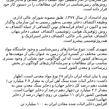
روش‌های زمین‌شناسی در انجام این مطالعات را در دستور کار خود
قرار داده است.
وی ادامه‌داد: از سال ۱۳۷۷، طبق مصوبه شورای عالی اداری،
وظیفه اکتشاف ذخایر معدنی به‌­طور رسمی به این سازمان واگذار
شد و اکنون در انجام فرآیندهای نوین اکتشافی از جمله اکتشاف به
روش ژئوفیزیک هوایی، ژئوشیمی، اکتشاف عمقی ذخایر پنهان،
اکتشاف عناصر نادر خاکی، اکتشاف ذخایر استراتژیک و
هیدروژئوشیمی پیشرو است.
شهیدی گفت: تنوع ساختارهای زمین‌شناسی و وجود خاستگاه مواد
معدنی مختلف در گستره­ ایران زمین به عنوان یکی از موهبت­‌ها و
مزیت­‌های کشور است که این گوناگونی، خود نشانی از وجود بستری
مناسب برای مطالعات و سرمایه‌گذاری‌های گوناگون در بخش
زیرساخت و معدن کشور است.
وی با بیان اینکه ایران دارای ۶۸ نوع مواد معدنی است، اظهار
داشت: ذخایر اثبات شده سنگ آهن ایران به مقدار ۲.۷ میلیارد تن (
هشت دهم درصد کل ذخایر جهان) و ذخایر سنگ معدن مس به
مقدار ۲.۶ میلیارد تن (چهار دهم‌ درصد از ذخایر جهانی) است،
همچنین کشور دارای ۱۱ میلیون تن روی (چهار درصد از ذخایر
جهانی) است.
افزایش ذخایر اثبات شده معادن ایران به ۱۰۰ میلیارد تن