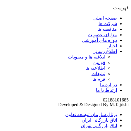
فهرست
صفحه اصلی
شرکت ها
مناقصه ها
مزایای عضویت
دوره های آموزشی
اخبار
اطلاع رسانی
ابلاغیه ها و مصوبات
قوانین
اطلاعیه ها
تبلیغات
فرم ها
درباره ما
ارتباط با ما
02188101685
Developed & Designed By M.Tajrishi
پرتال سازمان توسعه تعاون
اتاق بازرگانی ایران
اتاق بازرگانی تهران