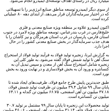
میلیارد ریال در راستای اهداف توسعه‌ای ایمیدرو انجام می‌شود.
از سوی دیگر ایمیدرو توسعه مناطق صنایع انرژی‌بر را با تسهیلاتی
که در اختیار سرمایه‌گذاران قرار می‌دهد، از ابتدای دهه ۸۰ عملیاتی
کرده است.
اکنون ایمیدرو علاوه بر منطقه ویژه صنایع معدنی و فلزی
خلیج‌فارس در غرب بندرعباس، توسعه مناطق ویژه لامرد در جنوب
استان فارس، پارسیان در غرب استان هرمزگان و نیز کاشان را با
هدف جذب سرمایه‌گذار در بخش صنایع معدنی کشور را در حال
اجرا دارد.
به گزارش ایرنا، زنجیره تولید فولاد به فرآیند تولید فولاد از استخراج
سنگ آهن تا تولید شمش فولاد گفته می‌شود. به‌ طور کلی این
زنجیره شامل استخراج سنگ آهن از معدن و سپس تبدیل آن به
کنسانتره و ورود آن به بخش فولادسازی و در نهایت ورود به بخش
نورد است.
طبق جدیدترین پایش طرح جامع فولاد، ظرفیت‌های ایجاد شده تا
پایان سال ۹۹ شامل ۳۹.۴ میلیون تن ظرفیت تولید شمش فولاد،
۳۷.۱۸ میلیون تن آهن اسفنجی، ۶۶.۷۵ میلیون تن گندله و ۶۴.۱۱
میلیون تن کنسانتره است.
تولید محصولات این زنجیره تا پایان سال ۹۹ مشتمل بر تولید ۳۰.۷
میلیون تن فولاد خام، ۳۱.۱۴ میلیون تن آهن اسفنجی، ۴۶.۰۶ میلیون