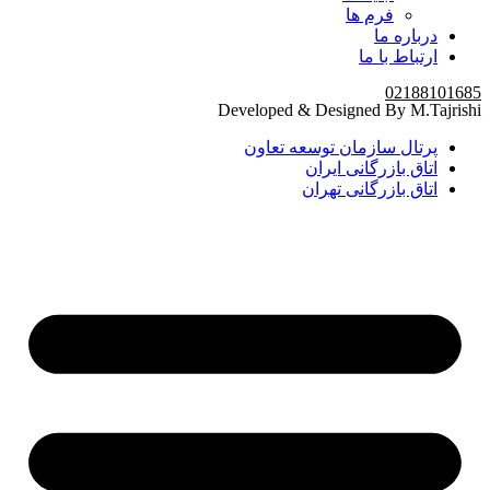
فرم ها
درباره ما
ارتباط با ما
02188101685
Developed & Designed By M.Tajrishi
پرتال سازمان توسعه تعاون
اتاق بازرگانی ایران
اتاق بازرگانی تهران