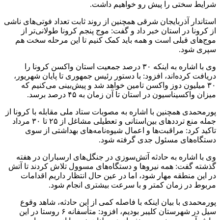
شرایط سختی را پیش رو خواهیم داشت.
استاندار آذربایجان شرقی همچنین از روند ثابت تعداد فوتی‌های ناشی
از کرونا در استان خبر داد و گفت: موج پنجم کرونا طولانی‌تر از
موج‌های قبلی است و همه باید کمک کنیم تا این مرحله سخت هم
سپری شود.
وی با اشاره به اینکه ۳۰ درصد جمعیت استان واکسن کرونا را
دریافت کرده‌اند، افزود: با دستور رئیس جمهوری تا پایان شهریور،
۳۰ میلیون دوز واکسن تامین خواهد شد و پیش‌بینی می‌کنیم که
میزان واکسیناسیون در استان تا آن زمان به ۴۵ درصد برسد.
پورمحمدی همچنین با اشاره به مصوبات ستاد ملی مقابله با کرونا از
جمله منع ترددهای بین‌استانی و تعطیلی مشاغل از ۲۵ تا ۳۰ مرداد
تاکید کرد: مراقبت‌ها و اعمال شیوه‌نامه‌های بهداشتی از سوی
دستگاه‌های مسئول جدی گرفته شود.
وی با اشاره به حادثه آتش‌سوزی در جنگل‌های ارسباران در هفته
گذشته گفت: همه نیروها و دستگاه‌های مسوول تلاش کردند تا آتش
در این منطقه مهار شود، اما در عین حال انتظار داریم اقدامات
مربوط در زمان کمتر و با سرعت بیشتری انجام شود.
پورمحمدی با بیان اینکه با فاصله کمی از این حادثه، شاهد وقوع
سیل در شهرستان کلیبر بودیم، افزود: متأسفانه ۶ روستا در این