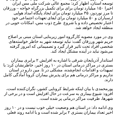
توسعه استان، اظهار کرد: مجمع عالی شرکت ملی مس ایران
اخیرا ۱۵۰ میلیارد تومان برای برای تکمیل بزرگراه خواجه – ورزقان
تا مرز نوردوز، ۳۵ میلیارد تومان برای ایجاد پایگاه امداد هوایی
ارسباران و ۵۰ میلیارد تومان برای ایفای تعهدات اجتماعی خود
اعتبار تخصیص داده و با شروع طرح ذوب مس، امکانات خوبی در
منطقه ایجاد خواهد شد.
وی در مورد مصوبه کارگروه امور زیربنایی استان مبنی بر اصلاح
حریم شهر ورزقان گفت: نباید توسعه شهر به خاطر خواسته‌های
شخصی افراد تحت تاثیر قرار گیرد و تصمیماتی که امروز گرفته
می‌شود نباید در آینده مشکل ایجاد کند.
استاندار آذربایجان شرقی با اشاره به افزایش ۲ برابری بیماران
بستری در مراکز درمانی استان در ۱۰ روز اخیر، خاطرنشان کرد: با
تمیهدات و اقدامات انجام‌شده، مشکلی در تا. مین دارو در استان
نداریم و مراکز درمانی هم برای پذیرش بیماران کرونا آمادگی کامل
دارند.
پورمحمدی با بیان اینکه شرایط کرونایی کشور، نگران‌کننده است،
افزود: شیوع بیماری به سرعت در حال افزایش است و در برخی از
شهرها، ظرفیت مراکز درمانی پر شده است.
وی ادامه داد: در استان هم وضعیت خیلی خوب نیست و در ۱۰ روز
اخیر تعداد بیماران بستری ۲ برابر شده است و با ادامه روند فعلی