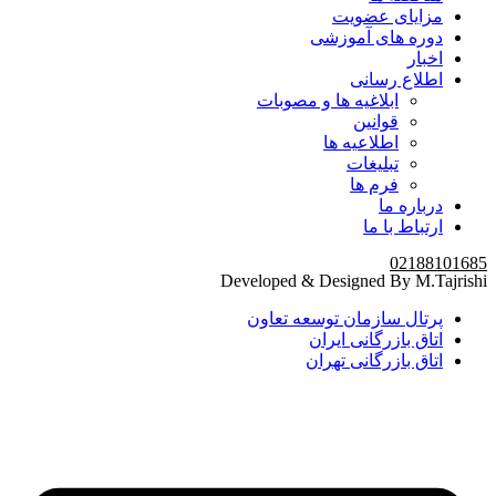
مزایای عضویت
دوره های آموزشی
اخبار
اطلاع رسانی
ابلاغیه ها و مصوبات
قوانین
اطلاعیه ها
تبلیغات
فرم ها
درباره ما
ارتباط با ما
02188101685
Developed & Designed By M.Tajrishi
پرتال سازمان توسعه تعاون
اتاق بازرگانی ایران
اتاق بازرگانی تهران