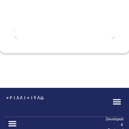
,
,
1
1
4
4
0
0
5
5
02188101685
Developed
&