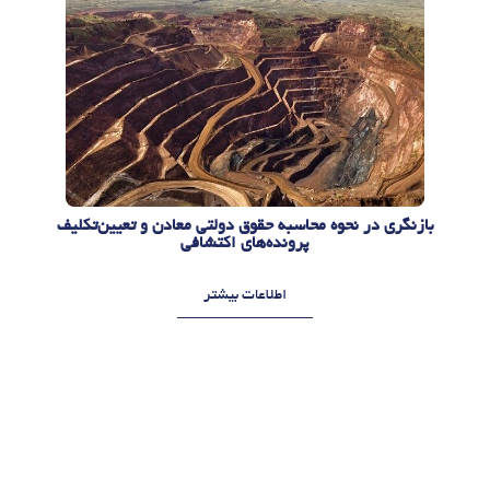
بازنگری در نحوه محاسبه حقوق دولتی معادن و تعیین‌تکلیف
پرونده‌های اکتشافی
اطلاعات بیشتر
م
م
ر
ر
د
د
ا
ا
د
د
1
1
4
0