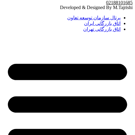
02188101685
Developed & Designed By M.Tajrishi
پرتال سازمان توسعه تعاون
اتاق بازرگانی ایران
اتاق بازرگانی تهران