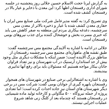
به گزارش ایرنا حجت الاسلام حسین جلالی روز پنجشنبه در جلسه
شورای اداری رفسنجان اظها کرد: این معدن با ذخایر و عیار بالا در
رفسنجان کشف شده است.
وی تصریح کرد: به گفته مدیرعامل شرکت ملی صنایع مس ایران با
حفاری معدن کشف شده با عیار و ذخیره بالاتر از معدن مس
سرچشمه، دغدغه بیکاری مردم این منطقه به صفر کاهش می یابد
که خبری مسرت بخش و خوشحال کننده برای جذب نیروهای بومی
رفسنجان است.
جلالی در ادامه با اشاره به آلایندگی مجتمع مس سرچشمه گفت:
طبق نقشه های ماهواره‌ای مجتمع مس سرچشمه رفسنجان از
مناطق بزرگ آلاینده است؛ ضمن اینکه با مشکلات دیگری مثل وجود
بیش از حد استاندارد آرسنیک در آب شهرستان و نیز تعداد فراوان
جانان بیکار مواجه هستیم که مسئولان باید برای رفع آنها تدابیری
بیندیشند.
وی با اشاره به اشتغالزایی برخی صنایع در شهرستان های همجوار
رفسنجان بابهره گیری از جوانان بومی گفت: شرکت مس در برخی
دیگر شهرستان های استان نیز جاده احداث کرده است؛ اما تعدادی
پروژه از جمله نیروگاه ۵۰۰ مگاواتی و کارخانه تولید ماده شیمیایی
در رفسنجان هستند که چندماه بعد از کلنگ زنی شاهد شروع
عملیات اجرایی نیستند.