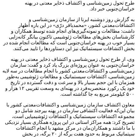
طرح تحول زمین‌شناسی و اکتشاف ذخایر معدنی در پهنه
خراسان‌جنوبی خبر داد.
به گزارش روز دوشنبه ایرنا از سازمان زمین‌شناسی و
اکتشافات‌معدنی کشور، «محمدباقر درّی» در این باره اظهار
داشت: مطالعات و نمونه‌گیری‌های انجام شده توسط همکاران و
کارشناسان بخش‌های مطالعات ژئوشیمی تاکنون بیانگر کانه‌زایی
بسیار خوب در پهنه خراسان‌جنوبی است که مطالعات انجام شده در
بخش اکتشافات سیستماتیک نیز این دستاوردها را تایید می‌کنند.
وی، از طرح تحول زمین‌شناسی و اکتشاف ذخایر معدنی در پهنه
خراسان‌جنوبی به عنوان پروژه‌ای بزرگ یاد کرد و گفت: سازمان
زمین‌شناسی و اکتشافات‌معدنی کشور با انجام مطالعات در سه لایه
زمین‌شناسی، اکتشافات سیستماتیک و مطالعات ژئوشیمی به‌طور
همزمان با این حجم بسیار بالا و سرعت و دقت گسترده در تاریخ
خود یک رکورد منحصربه‌فرد در پهنه‌ای به وسعت تقریبی ۱۲ هزار و
۵۰۰ کیلومتر مربع به جا گذاشته است.
معاون اکتشاف سازمان زمین‌شناسی و اکتشافات‌معدنی کشور با
بیان این‌که فعالیت اکتشافی سازمان در پهنه بیرجند شامل دو
مجموعه اکتشافات سیستماتیک و اکتشافات ژئوشیمیایی است،
تصریح کرد: همه مراکز استانی در این پروژه همکاری بسیار نزدیکی
با ما داشتند و همکاران‌مان در مرکز مشهد با انجام اکتشافات‌
سیتماتیک مربوط به حدود هفت برگه از ۲۰ برگه، در بخش