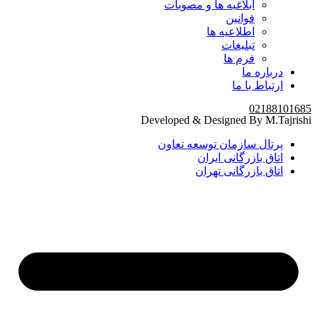
ابلاغیه ها و مصوبات
قوانین
اطلاعیه ها
تبلیغات
فرم ها
درباره ما
ارتباط با ما
02188101685
Developed & Designed By M.Tajrishi
پرتال سازمان توسعه تعاون
اتاق بازرگانی ایران
اتاق بازرگانی تهران