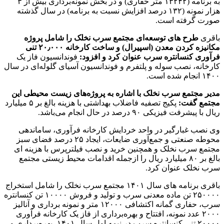
به برنامه (۱۳۲۴۲ متر حفاری) و در بخش نمونه‌برداری بیش از ۳
هزار نمونه (۱۳۲ درصد افزایش نسبت به برنامه) در سال گذشته
صورت گرفته است.
باقری
طرح های توسعه‌ای مجتمع سرب نخلک را شامل پروژه
مکانیزه کردن معدن (اسپیرال) و ساخت کارخانه ۲۰٫۰۰۰ تنی
فرآوری کنسانتره سرب عنوان کرد و افزود:
فوندانسیون فاز یک
کارخانه، نصب سوله و پلتفرم و فوندانسیون آسیای گلوله‌ای در سال
۱۴۰۰ انجام شده است.
مدیر مجتمع سرب نخلک با اشاره به پروژه‌های زیست محیطی این
مجتمع گفت:
پکیج تصفیه فاضلاب بهداشتی با هزینه بالغ بر ۵ میلیارد
ریال با پیشرفت فیزیکی ۹۰ درصد در حال انجام می‌باشد.
وی نصب غبارگیر در واحد خردایش کارخانه فرآوری، ساماندهی
محوطه صنعتی و جمع‌آوری ضایعات، ایجاد ۲۵ درصد فضای سبز
مجتمع سرب نخلک و همچنین خرید و نصب فیلترپرس با هزینه ای
بالغ بر ۸۰ میلیارد ریال را ازجمله اقدامات محیط زیستی مجتمع
سرب نخلک عنوان کرد.
باقری برنامه های سال ۱۴۰۱ مجتمع سرب نخلک را شامل استخراج
۲۵۰۰۰۰ تن ماده معدنی سرب و تولید و فروش ۱۰۰۰۰ تن کنسانتره
سرب، حفاری گمانه اکتشافی ۱۲۰۰۰ متر و نمونه برداری و آنالیز
۲۰۰۰ عدد نمونه، افتتاح و بهره‌برداری از فاز یک کارخانه فرآوری
۲۰۰۰۰ تنی کنسانتره سرب در نیمه اول سال ۱۴۰۱، بهره‌برداری و