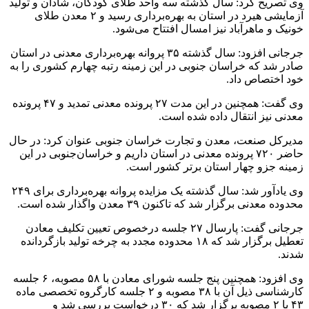
وی تصریح کرد: سال گذشته سه واحد طلای کودکان، شادان و تولید
آزمایشی هیرد در استان به بهره‌برداری رسید و ۲ معدن طلای
خونیک و ماهرآباد نیز امسال افتتاح می‌شود.
جرجانی افزود: سال گذشته ۳۵ پروانه بهره‌برداری معدنی در استان
صادر شد که خراسان جنوبی در این زمینه رتبه چهارم کشوری را به
خود اختصاص داد.
وی گفت: همچنین در این مدت ۲۷ پرونده معدنی تمدید و ۴۷ پرونده
معدنی نیز انتقال داده شده است.
مدیرکل صنعت، معدن و تجارت خراسان جنوبی عنوان کرد: در حال
حاضر ۷۲۰ پرونده معدنی در استان داریم و خراسان‌جنوبی در این
زمینه جزو چهار استان برتر کشور است.
وی یادآور شد: سال گذشته یک مزایده پروانه بهره‌برداری برای ۲۴۹
محدوده معدنی برگزار شد که تاکنون ۳۹ معدن واگذار شده است.
جرجانی گفت: پارسال ۲۷ جلسه درخصوص تعیین تکلیف معادن
تعطیل برگزار شد که ۱۸ محدوده مجدد به‌ چرخه تولید بازگردانده
شدند.
وی افزود: همچنین پنج جلسه شورای معادن با ۵۸ مصوبه، ۶ جلسه
کارشناسی ذیل آن با ۳۸ مصوبه و ۲ جلسه کارگروه تخصصی ماده
۴۳ با ۲ مصوبه برگزار شد که ۳۰ درخواست بررسی شد و