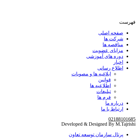
فهرست
صفحه اصلی
شرکت ها
مناقصه ها
مزایای عضویت
دوره های آموزشی
اخبار
اطلاع رسانی
ابلاغیه ها و مصوبات
قوانین
اطلاعیه ها
تبلیغات
فرم ها
درباره ما
ارتباط با ما
02188101685
Developed & Designed By M.Tajrishi
پرتال سازمان توسعه تعاون