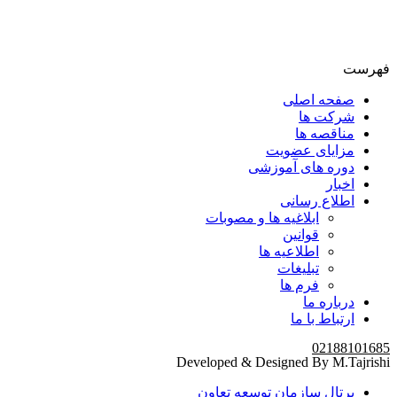
فهرست
صفحه اصلی
شرکت ها
مناقصه ها
مزایای عضویت
دوره های آموزشی
اخبار
اطلاع رسانی
ابلاغیه ها و مصوبات
قوانین
اطلاعیه ها
تبلیغات
فرم ها
درباره ما
ارتباط با ما
02188101685
Developed & Designed By M.Tajrishi
پرتال سازمان توسعه تعاون