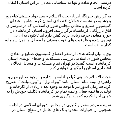
درستی انجام نداده و تنها به شناسایی معادن در این استان اکتفاء
کرده است.
به گزارش خبرنگار ایرنا، حجت الاسلام « سیدجواد حسینی‌کیا» روز
پنجشنبه در نشست فعالان اقتصادی استان کرمانشاه با اعضای
کمیسیون صنایع و معادن مجلس شورای اسلامی که در سرسرای
اتاق بازرگانی کرمانشاه برگزار شد، افزود: استان کرمانشاه در
حوزه معادن حرف زیادی برای گفتن دارد اما تاکنون به آن بی
توجهی شده و ظرفیت های خوب معدنی ما معطل و بدون سرمایه
گذار مانده است.
وی با بیان اینکه هدف از سفر اعضای کمیسیون صنایع و معادن
مجلس شورای اسلامی بررسی مشکلات واحدهای تولیدی استان
کرمانشاه است گفت: در تهران تمام مشکلات و مسائل فعالان
اقتصادی استان را پیگیری خواهیم کرد.
حجت الاسلام حسینی کیا در ادامه با اشاره به وجود صنایع مهم و
راهبردی نیمه تمام استان مانند “بیو اتانول” و “بیوایمپلنت”، تصریح
کرد: سازمان ایدور نیز با توجه به وجود تعداد زیادی از کارخانه و
تولیدی ها نیمه فعال و نیمه تمام در کرمانشاه تکلیف خودش را به
خوبی اجرا نکرده که باید پیگیری شود.
نماینده مردم سنقر و کلیایی در مجلس شورای اسلامی در ادامه
همچنین از اختیارات محدود بانک های عامل در سطح استان در