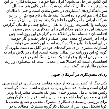
این کشور نیز حل می‌شود؟ ایران تنها خواهان سرمایه‌گذاری در این
بخش نیست. طالبان گفته‌‌‌‌اند یک شرکت آمریکایی هم به دنبال
سرمایه‌گذاری۵/ ۱میلیاردی در بخش معدن است و حتی با طالبان
مذاکراتی هم انجام داده است؛ البته طالبان نام هیچ یک از این دو
شرکت ایرانی و آمریکایی را فاش نکردند. به جز این، آن‌‌‌گونه که
روزنامه وال‌‌‌استریت ژورنال به نقل از منابع چینی و طالبان گزارش
می‌دهد، این دو کشور مذاکراتی برای همکاری در بخش معدن
افغانستان داشته‌اند. بنا بر اطلاعات و گزارش این روزنامه، چین
برای آغاز استخراج معدن مس عینک و ذخایر نفت و گاز حوضه
دریای آمو با طالبان مذاکره کرده است‌‌‌. این کشور می‌‌‌خواهد
امتیازات بیشتری برای شرکت‌های خود در کابل به دست بیاورد‌‌‌. آن
گونه که این روزنامه بین‌المللی نوشته است، ایران در تلاش برای به
دست آوردن امتیاز و قرارداد یک معدن سنگ آهن در غرب
افغانستان است که احتمالا همان معدنی است که سخنگوی وزارت
معادن طالبان نیز گفته است.
ردپای معدن‌‌‌کاری در آمریکای جنوبی
یکی دیگر از کشورهایی که از جمله مقاصد معدن‌کاری فراسرزمینی
ایران است و مانند افغانستان بازتاب خبری نداشته است، کوباست.
رئیس هیات عامل ایمیدرو چندی پیش یک نشست مشترک با وزیر
انرژی و معادن کوبا داشت و بعد از آن جلسه قرار شد کارگروهی
برای بررسی زمینه‌های همکاری مشترک معدنی و صنایع معدنی با
کوبا تشکیل شود. پس از تشکیل کارگروه مشترک، مطالعات دو