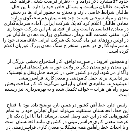
حدود ۵۴‌میلیارد دلار درآمد و ۵۰۰‌هزار فرصت شغلی فراهم کند.
حکومت طالبان نوپاست و مسائل خاص خود را دارد. با این حال،
طالبان شرایط خاصی دارند و محتاج به حضور ایرانی‌‌‌‌ها در بخش
معدن و مواد سوختی هستند. چند هفته پیش هم سخنگوی وزارت
معادن طالبان اعلام کرد که یک شرکت ایرانی، آماده سرمایه‌گذاری
در معادن افغانستان است ولی از افشای نام این شرکت خودداری
کرد. مفتی عصمت الله برهان، سخنگوی وزارت معادن طالبان نیز
در اولین روزهای تیر ماه گفت: یک شرکت ایرانی علاقه‌‌‌مندی خود را
به سرمایه‌گذاری در بخش استخراج سنگ معدن بزرگ غوریان اعلام
کرده است.
او همچنین افزود: در صورت توافق، کار استخراج بخشی بزرگی از
این معدن و دو معدن دیگر در ولایت غور به شرکت‌های ایرانی
واگذار می‌شود. این دو کشور حتی در عرصه حمل‌ونقل و لجستیک
نیز تدابیری برای حمل کامودیتی و معدن‌کاری فراسرزمینی
اندیشیده‌اند. مقام‌‌‌‌های افغان و ایرانی می‌گویند که کار ساخت بخش
سوم راه‌آهن هرات – خواف تکمیل شده‌‌‌ و به بهره‌برداری نیز رسیده
است‌‌‌.
رئیس اداره خط آهن کشور در همین باره توضیح داده بود: با افتتاح
این خط، افغانستان مستقیما می‌تواند اموال تجارتی خود را به تمام
کشورهایی‌‌‌ که در این خط وصل است، برساند. اما آیا ایران یکه تاز
عرصه معدن کاری فراسرزمینی در کشوری مانند افغانستان است
و با احداث خط راه‌آهن همه مشکلات معدن کاری فراسرزمینی در