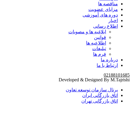
مناقصه ها
مزایای عضویت
دوره های آموزشی
اخبار
اطلاع رسانی
ابلاغیه ها و مصوبات
قوانین
اطلاعیه ها
تبلیغات
فرم ها
درباره ما
ارتباط با ما
02188101685
Developed & Designed By M.Tajrishi
پرتال سازمان توسعه تعاون
اتاق بازرگانی ایران
اتاق بازرگانی تهران