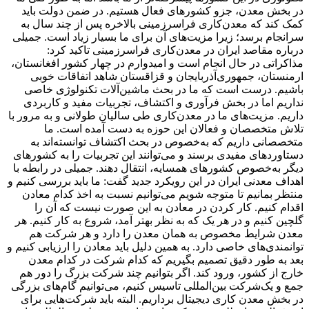
در بخش معدن، جزو کشورهای فعال هستیم. در ضمن دولت باید
کمک کند که معدن‌‌‌کاری فراسرزمینی بالاخره پس از چند سال به
سرانجام برسد؛ زیرا مزیت‌‌‌های آن برای ما بسیار زیاد است. جمیلی
درباره مقاصد ایران در معدن‌‌‌کاری فراسرزمینی تاکید کرد:
مذاکراتی در حال انجام است و امیدوارم در چهار کشور افغانستان،
ارمنستان، جمهوری‌آذربایجان و قزاقستان شاهد اتفاقات خوبی
باشیم. درست است که ما در بحث ماشین‌آلات تکنولوژی خاصی
نداریم اما در بخش فرآوری و اکتشاف، تجربیات مفید و کاربردی
داریم. مزیت‌های ما در معدن‌کاری طی سالیان طولانی و به مرور با
تلاش متخصصان و فعالان این حوزه به دست آمده است. ما
متخصصانی داریم که به‌خصوص در بحث اکتشاف توانسته‌‌‌اند به
دستاوردهای مفیدی برسند و می‌توانند این تجربیات را به کشورهای
دیگر به‌خصوص کشورهای همسایه، انتقال دهند. جمیلی در رابطه با
اهداف معدنی ایران در این رویکرد جدید گفت: ما باید بررسی کنیم و
منتظر بمانیم تا متوجه شویم می‌توانیم نسبت به اخذ کدام معادن
اقدام کنیم. کار کردن در معادن به این صورت نیست که آن را
گلچین کنیم و در هر یک که به نظر بهتر آمد، شروع به کار کنیم. هر
معدن شرایط مخصوص به همان معدن را دارد و هر شرکت هم
توانمندی‌‌‌های خاصی دارد. به همین دلیل باید معادن را ارزیابی کنیم و
بعد به طور دقیق تصمیم بگیریم که کدام شرکت در کدام معدن
خارج از کشور، ورود کند. اگر بتوانیم چند شرکت بزرگ را دور هم
جمع و یک‌شرکت بین‌المللی تاسیس کنیم، می‌توانیم گام‌‌‌های بزرگی
در بخش معدن کاری دیجیتال برداریم. البته باید شرکت‌هایی برای