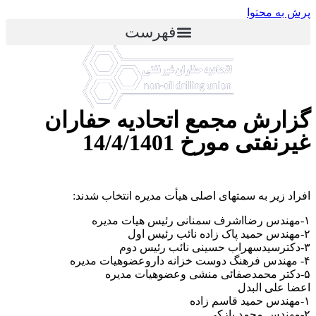
پرش به محتوا
فهرست
گزارش مجمع اتحادیه حفاران
غیرنفتی مورخ 14/4/1401
افراد زیر به سمتهای اصلی هیأت مدیره انتخاب شدند:
۱-مهندس رضااشرف سمنانی رئیس هیات مدیره
۲-مهندس حمید پاک زاده نائب رئیس اول
۳-دکترسیدسهراب حسینی نائب رئیس دوم
۴- مهندس فرهنگ دوست خزانه داروعضوهیات مدیره
۵-دکتر محمدصفائی منشی وعضوهیات مدیره
اعضا علی البدل
۱-مهندس حمید قاسم زاده
۲-مهندس محمد پازکی