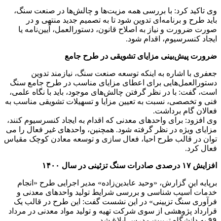
وی تاکید کرد: با بررسی همه مزیت‌ها و چالش‌ها در صنعت سنگ،
باید طرح و برنامه‌ای تدوین شود تا به تصمیم جدید منتهی و در
صورت ضرورت و نیاز به اصلاح قانون، دستورالعمل، آیین‌نامه یا
ایجاد کنسرسیوم، اقدام شود.
ضرورت پیش‌بینی مزایای تشویقی در طرح جامع
جعفری با اشاره به اینکه توسعه صنعت سنگ، نیازمند تدوین
دستورالعمل‌هایی برای اعطای مزایای مناسب در طرح جامع سنگ
است، گفت: با در نظر گرفتن چالش‌های موجود، باید با نگاه علمی،
فنی و تخصصی، نسبت به تعیین مزایا و تسهیلات تشویقی مناسب به
فعالان گام برداشت.
وی افزود: برای واحدهای معدنی که اقدام به ایجاد کنسرسیوم کنند،
مزایای ویژه در نظر گرفته شود. همچنین، واحدهای غیر فعال را می
توان در قالب طرح احیا، فعال سازی و توسعه معادن کوچک مقیاس
فعال کرد.
افزایش ۱۷ درصدی صادرات سنگ تزئینی در سال ۱۴۰۰
برپایه این گزارش، «وحید عابدین‌زاده» مدیر اجرایی طرح «انجام
خدمات آسیب شناسی و بررسی شرایط تولید واحدهای معدنی و
فرآوری سنگ تزیینی» در این نشست گفت: این طرح در قالب یک
قرارداد پژوهشی از سوی شرکت تهیه و تولید مواد معدنی در مرداد
۹۹ به دانشگاه تربیت مدرس ابلاغ شد.