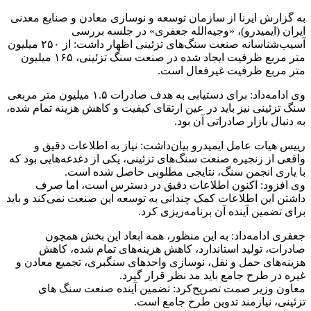
به گزارش ایرنا از سازمان توسعه و نوسازی معادن و صنایع معدنی
ایران (ایمیدرو)، «وجیه‌الله جعفری» در جلسه بررسی
آسیب‌شناسانه صنعت سنگ‌های تزئینی اظهار داشت: از ۲۵۰ میلیون
متر مربع ظرفیت ایجاد شده در صنعت سنگ تزئینی، ۱۶۵ میلیون
متر مربع ظرفیت غیرفعال است.
وی ادامه‌داد: برای دستیابی به هدف صادرات ۱.۵ میلیون متر مربعی
سنگ تزئینی نیز باید در عین ارتقای کیفیت و کاهش هزینه تمام شده،
به دنبال بازار صادراتی آن بود.
رییس هیات عامل ایمیدرو بیان‌داشت: نیاز به اطلاعات دقیق و
واقعی از زنجیره صنعت سنگ‌های تزئینی، یکی از دغدغه‌هایی بود که
با یاری انجمن سنگ، نتایجی مطلوبی حاصل شده است.
وی افزود: اکنون اطلاعات دقیق در دسترس است، اما صرف
داشتن این اطلاعات کمک چندانی به توسعه این صنعت نمی‌کند و باید
برای تضمین آینده آن برنامه‌ریزی کرد.
جعفری ادامه‌داد: به این منظور، همه ابعاد این بخش همچون
صادرات، تولید استاندارد، کاهش هزینه‌های تمام شده، کاهش
هزینه‌های حمل و نقل، نوسازی واحدهای سنگبری، تجمیع معادن و
غیره در طرح جامع باید مد نظر قرار گیرد.
معاون وزیر صمت تصریح‌کرد: تضمین آینده صنعت سنگ های
تزئینی، نیازمند تدوین طرح جامع است.