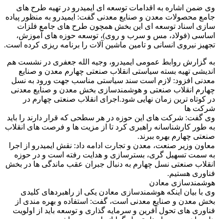
وی ضمن اشاره به اقدامات توسعه ای ایمیدرو در تهیه طرح های
جامع محصولات معدن و صنایع معدنی گفت: ایمیدرو به منظور پیاده
سازی اسناد توسعه ای این بخش همچون طرح های جامع فلزات
اساسی (فولاد، مس و سرب و روی)، توسعه حوزه های آموزش،
تجهیز نیروی انسانی و تامین ماشین آلات را برنامه ریزی کرده است.
به گزارش روابط عمومی ایمیدرو، وجیه الله جعفری در نشست هم
اندیشی تهیه بسته سیاستی انقلاب صنعتی چهارم معدن و صنایع
معدنی افزود: لازم است سند سیاستی مناسب جهت ورود به نسل
چهارم انقلاب صنعتی و هوشمندسازی بخش معدن و صنایع معدنی
در کوتاه ترین زمان نهایی شود.اجرای انقلاب صنعتی چهارم در
شرکت ها
وی گفت: شرکت های این حوزه در هر سطحی که قرار دارند را باید
به طور کارشناسانه راهبری کرد تا از مزیت ها و فرصت های انقلاب
صنعتی چهارم بهره ببرند.
معاون وزیر صنعت، معدن و تجارت ادامه داد: نقش ایمیدرو از اجرا
به سمت تسهیل گری، بسترسازی و هدایت رفته است و در حوزه
انقلاب صنعتی نسل چهارم به دنبال جبران عقب ماندگی ها در بخش
فناوری هستیم.
هوشمندسازی معادن
وی با بیان اینکه هوشمندسازی معادن یکی از راهبردهای کلیدی
بخش معدن و صنایع معدنی است، گفت: استفاده و بهره مندی از
فناوری های تحول آفرین و سرمایه گذاری و توسعه باید از اولویت