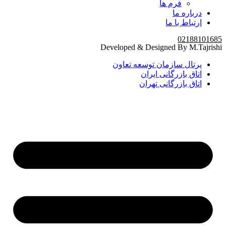
فرم ها
درباره ما
ارتباط با ما
02188101685
Developed & Designed By M.Tajrishi
پرتال سازمان توسعه تعاون
اتاق بازرگانی ایران
اتاق بازرگانی تهران