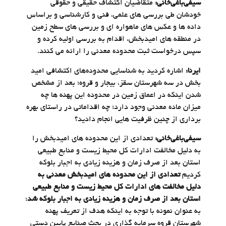
سیفی‌باغی‌خانی:
متقاضیان اکتشاف حقیقی و حقوقی
خودشان طی بررسی های علمی، فنی و کارشناسی و براساس
داده ها و عکس های ماهواره ای و بررسی های سطح زمین
در منطقه های امیدبخش، اقدام به بررسی اولیه کرده و
سپس درخواست ثبت محدوده معدنی را ارائه می کنند.
ایرنا:
اشاره کردید به شناسایی محدوده‌های اکتشافی امید
بخش در سه شهرستان سقز، بیجار و قروه؛ بعد از مشخص
شدن اینکه در اعماق زمین در محدوده این پهنه ها چه
میزان ماده معدنی وجود دارد؛ چه اقداماتی در راستای بهره
برداری از چنین ظرفیت هایی انجام دادید؟
سیفی‌باغی‌خانی:
تعدادی از این محدوده های امیدبخش را
به دلیل مخالفت ادارات کل محیط زیست و منابع طبیعی
استان بعد از صرف زمان و هزینه زیادی به اجبار بلوکه
کردیم
تعدادی از این محدوده های امیدبخش معدنی به
دلیل مخالفت های ادارات کل محیط زیست و منابع طبیعی
استان بعد از صرف زمان و هزینه زیادی به اجبار بلوکه شد
؛
به عنوان نمونه با توجه به اینکه هدف از تعریف پهنه
شهرستان قروه سرمایه گذاری در بحث صنایع پایین دستی