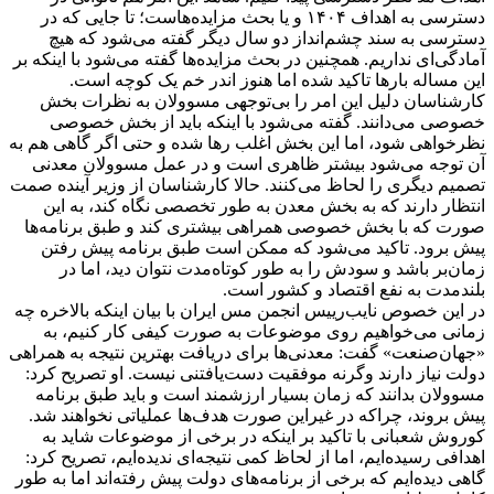
دسترسی به اهداف ۱۴۰۴ و یا بحث مزایده‌هاست؛ تا جایی که در
دسترسی به سند چشم‌انداز دو سال دیگر گفته می‌شود که هیچ
آمادگی‌ای نداریم. همچنین در بحث مزایده‌ها گفته می‌شود با اینکه بر
این مساله بارها تاکید شده اما هنوز اندر خم یک کوچه است.
کارشناسان دلیل این امر را بی‌توجهی مسوولان به نظرات بخش
خصوصی می‌دانند. گفته می‌شود با اینکه باید از بخش خصوصی
نظرخواهی شود، اما این بخش اغلب رها شده و حتی اگر گاهی هم به
آن توجه می‌شود بیشتر ظاهری است و در عمل مسوولان معدنی
تصمیم دیگری را لحاظ می‌کنند. حالا کارشناسان از وزیر آینده صمت
انتظار دارند که به بخش معدن به طور تخصصی نگاه کند، به این
صورت که با بخش خصوصی همراهی بیشتری کند و طبق برنامه‌ها
پیش برود. تاکید می‌شود که ممکن است طبق برنامه پیش رفتن
زمان‌بر باشد و سودش را به طور کوتاه‌مدت نتوان دید، اما در
بلند‌مدت به نفع اقتصاد و کشور است.
در این خصوص نایب‌رییس انجمن مس ایران با بیان اینکه بالاخره چه
زمانی می‌خواهیم روی موضوعات به صورت کیفی کار کنیم، به
«جهان‌صنعت» گفت: معدنی‌ها برای دریافت بهترین نتیجه به همراهی
دولت نیاز دارند وگرنه موفقیت دست‌یافتنی نیست. او تصریح کرد:
مسوولان بدانند که زمان بسیار ارزشمند است و باید طبق برنامه
پیش بروند، چراکه در غیر‌این صورت هدف‌ها عملیاتی نخواهند شد.
کوروش شعبانی با تاکید بر اینکه در برخی از موضوعات شاید به
اهدافی رسیده‌ایم، اما از لحاظ کمی نتیجه‌ای ندیده‌ایم، تصریح کرد:
گاهی دیده‌ایم که برخی از برنامه‌های دولت پیش رفته‌اند اما به طور