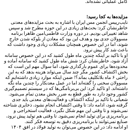
کامل عملیاتی نشده‌اند.
مزایده‌ها به کجا رسید!
نایب‌رییس انجمن مس ایران با اشاره به بحث مزایده‌های معدنی
خاطرنشان کرد: بحث‌های زیادی در این حوزه مطرح شد و سپس
شاهد تغییراتی بودیم. در دوره وزارت فاطمی‌امین ظاهرا برنامه
مسوولان جدی بود و هدف این بود که معادن از بلوکه شدن خارج
شوند، اما در این خصوص همچنان مشکلات زیادی وجود داشت که
باعث شد کار پیش نرود.
او با تاکید بر اینکه چندین ماه طول کشید که در این خصوص سامانه
آزاد شود، خاطرنشان کرد: شش ماه طول کشید که سامانه آماده و
محدوده‌ها برای عموم بار‌گذاری شود، اما سوال مهم این است که
بخش اکتشاف کشور مگر چند سال می‌تواند هزینه بدهد که به این
راحتی ۶ ماه بلاتکلیف بماند؟! ضمن اینکه موارد زیادی داشته‌ایم که
مسوولان سخنی را گفته‌اند اما در عمل معدنکار را چندین ماه نگه
داشته‌اند. او تاکید کرد: این بی‌برنامگی‌ها که در سیستم تصمیم‌گیری
کشور وجود دارد به طور قطع به ضرر بخش معدن تمام می‌شود.
شعبانی با تاکید بر اینکه اکتشاف و فعالیت‌های معدنی باید جدی
گرفته شود، ادامه داد: تا وقتی اکتشاف انجام نشود، ذخایری شناخته
نمی‌شوند و تا وقتی این مهم شکل نگیرد، فعالیت استخراجی و
برنامه‌ریزی برای تولید انجام نمی‌شود. تا وقتی هم تولید پیش نرود،
صنایع نمی‌توانند با برنامه‌ریزی دقیق به توسعه فکر کنند.
او ادامه داد: در این خصوص می‌توان به تولید فولاد در افق ۱۴۰۴