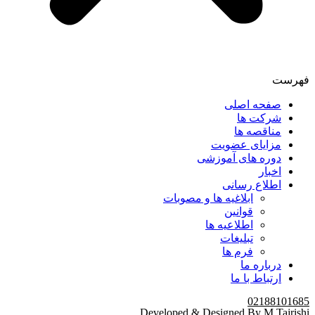
فهرست
صفحه اصلی
شرکت ها
مناقصه ها
مزایای عضویت
دوره های آموزشی
اخبار
اطلاع رسانی
ابلاغیه ها و مصوبات
قوانین
اطلاعیه ها
تبلیغات
فرم ها
درباره ما
ارتباط با ما
02188101685
Developed & Designed By M.Tajrishi