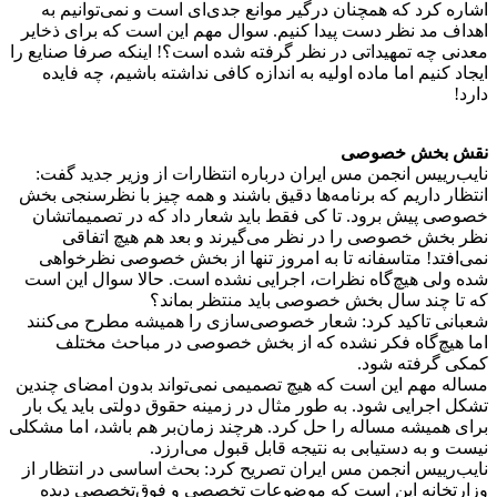
اشاره کرد که همچنان درگیر موانع جدی‌ای است و نمی‌توانیم به
اهداف مد نظر دست پیدا کنیم. سوال مهم این است که برای ذخایر
معدنی چه تمهیداتی در نظر گرفته شده است؟! اینکه صرفا صنایع را
ایجاد کنیم اما ماده اولیه به اندازه کافی نداشته باشیم، چه فایده
دارد!
نقش بخش خصوصی
نایب‌رییس انجمن مس ایران درباره انتظارات از وزیر جدید گفت:
انتظار داریم که برنامه‌ها دقیق باشند و همه چیز با نظرسنجی بخش
خصوصی پیش برود. تا کی فقط باید شعار داد که در تصمیماتشان
نظر بخش خصوصی را در نظر می‌گیرند و بعد هم هیچ اتفاقی
نمی‌افتد! متاسفانه تا به امروز تنها از بخش خصوصی نظرخواهی
شده ولی هیچ‌گاه نظرات، اجرایی نشده است. حالا سوال این است
که تا چند سال بخش خصوصی باید منتظر بماند؟
شعبانی تاکید کرد: شعار خصوصی‌سازی را همیشه مطرح می‌کنند
اما هیچ‌گاه فکر نشده که از بخش خصوصی در مباحث مختلف
کمکی گرفته شود.
مساله مهم این است که هیچ تصمیمی نمی‌تواند بدون امضای چندین
تشکل اجرایی شود. به طور مثال در زمینه حقوق دولتی باید یک بار
برای همیشه مساله را حل کرد. هرچند زمان‌بر هم باشد، اما مشکلی
نیست و به دستیابی به نتیجه قابل قبول می‌ارزد.
نایب‌رییس انجمن مس ایران تصریح کرد: بحث اساسی در انتظار از
وزارتخانه این است که موضوعات تخصصی و فوق‌تخصصی دیده