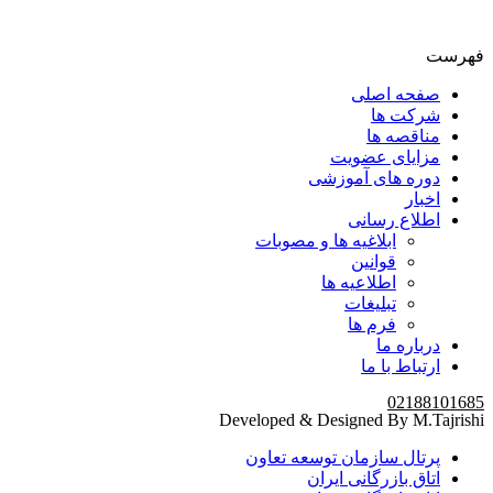
فهرست
صفحه اصلی
شرکت ها
مناقصه ها
مزایای عضویت
دوره های آموزشی
اخبار
اطلاع رسانی
ابلاغیه ها و مصوبات
قوانین
اطلاعیه ها
تبلیغات
فرم ها
درباره ما
ارتباط با ما
02188101685
Developed & Designed By M.Tajrishi
پرتال سازمان توسعه تعاون
اتاق بازرگانی ایران