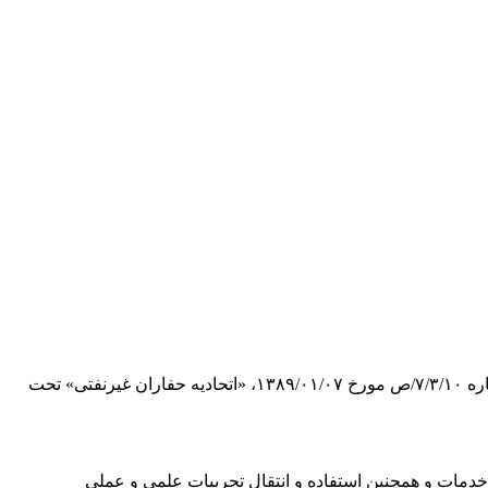
به استناد بند (ک) ماده (۵) قانون تشکیل اتاق بازرگانی و صنایع ومعادن ایران، آیین‌نامه‌های اجرایی ذی‌ربط و پیرو موافقت اصولی صادره شماره ۷/۳/۱۰/ص مورخ ۱۳۸۹/۰۱/۰۷، «اتحادیه حفاران غیرنفتی» تحت
خدمات و همچنین استفاده و انتقال تجربیات علمی و عملی