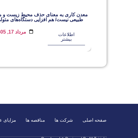
ی را با محوریت
معدن کاری به معنای حذف محیط زیست و من
 می‌کند
طبیعی نیست/ هم افزایی دستگاه‌های متول
مرداد 11, 1405
مرداد 17, 1405
اطلاعات
بیشتر
صفحه اصلی
شرکت ها
مناقصه ها
مزایای 