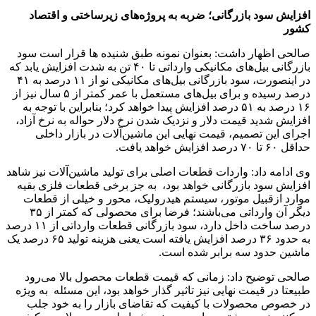
افزایش سود بازرگانی؛ ضربه به پروژه‌های زیرساختی و اقتصاد
کشور
صالحی اظهار داشت: بعنوان نمونه طبق شنیده ها قرار است سود
بازرگانی بیل‌های مکانیکی وارداتی تا ۴۰ تن به شدت افزایش یابد که
در اینصورت، سود بازرگانی بیل‌های مکانیکی نو از ۱۱ درصد به ۴۱
درصد رسیده و برای بیل‌های مستعمل با عمر کمتر از ۵ سال نیز از
۱۶ درصد به ۵۱ درصد افزایش پیدا خواهد کرد؛ بنابراین با توجه به
افزایش شدید قیمت دلار و نزدیک شدن نرخ دلار حواله به نرخ آزاد،
اجرای این تصمیم، قیمت نهایی این ماشین‌آلات در بازار داخلی
حداقل ۶۰ تا ۷۰ درصد افزایش خواهد یافت.
وی ادامه داد: واردات قطعات اصلی برای تولید ماشین‌آلات نیز شاهد
افزایش سود بازرگانی خواهد بود، به جز برخی قطعات فلزی بقیه
موارد ازقبیل موتور، سیستم هیدرولیک، محور و خیلی از قطعات
دیگر آن وارداتی می‌باشند؛ فرضا برای محصولی که کمتر از ۳۵
درصد ساخت داخل دارد، سود بازرگانی قطعات وارداتی از ۱۱ درصد
به حدود ۳۶ درصد افزایش یافته است یعنی هزینه تولید ۶۵ درصد یک
ماشین حدود سه برابر شده است.
صالحی توضیح داد: زمانی که قیمت قطعات محصول بالا می‌رود
طبیعتا در قیمت نهایی نیز تاثیر گذار خواهد بود، این مسئله به ویژه
در خصوص محصولات با کیفیت که تقاضای بازار را به خود جلب