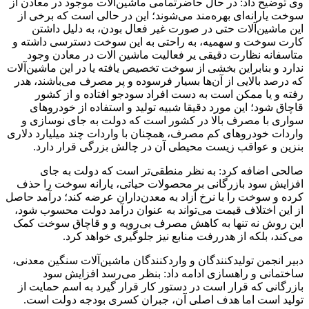
وی توضیح داد: در حال حاضرتمامی ماشین‌آلات موجود در معادن از
سوخت یارانه‌ای بهره‌مند می‌شوند؛ این در حالی است که برخی از
این ماشین‌آلات حتی در صورت غیر فعال بودن، به دلیل داشتن
کارت سوخت و سهمیه، به راحتی به این سوخت دسترسی داشته و
متاسفانه نظارت دقیقی یر فعالیت ماشین الات در معادن وجود
ندارد و بنابراین بخشی از سوخت تخصیص‌ یافته یا در این ماشین‌آلات
که درصد بالایی از آن‌ها بسیار فرسوده و پر مصرف می‌باشند، هدر
رفته و یا ممکن است به دست افراد سودجو افتاده و از کشور
قاچاق شود؛ این مورد دقیقا شبیه تولید و استفاده از خودروهای
سواری با مصرف بالا در کشور است که دولت به جای نوسازی و
واردات خودروهای کم مصرف، همچنان با واردات چند میلیارد دلاری
بنزین و عواقب زیست محیطی آن در چالش بزرگی قرار دارد.
صالحی اضافه کرد: به نظر منطقی‌تر است که دولت به جای
افزایش سود بازرگانی بر محصولات حیاتی، یارانه سوخت را حذف
کرده و سوخت را با نرخ آزاد به معدن‌داران عرضه کند؛ درآمد حاصل
از این اختلاف قیمت می‌تواند به عنوان درآمد دولت محسوب شود،
این روش نه تنها به کاهش مصرف بی‌رویه و و قاچاق سوخت کمک
می‌کند، بلکه از هدررفت منابع نیز جلوگیری خواهد کرد.
دبیر انجمن تولید‌کنندگان و واردکنندگان ماشین‌آلات سنگین معدنی،
ساختمانی و راهسازی ادامه داد: بنظر می‌رسد افزایش سود
بازرگانی که قرار است در دستور کار قرار گیرد به اسم حمایت از
تولید است اما هدف اصلی آن، جبران کسری بودجه دولت است.