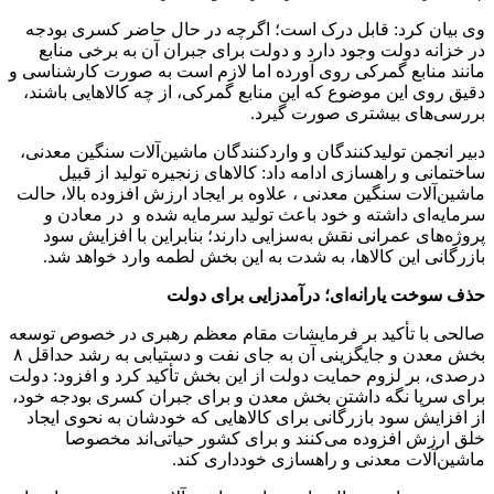
وی بیان کرد: قابل درک است؛ اگرچه در حال حاضر کسری بودجه
در خزانه دولت وجود دارد و دولت برای جبران آن به برخی منابع
مانند منابع گمرکی روی آورده اما لازم است به صورت کارشناسی و
دقیق روی این موضوع که این منابع گمرکی، از چه کالاهایی باشند،
بررسی‌های بیشتری صورت گیرد.
دبیر انجمن تولید‌کنندگان و واردکنندگان ماشین‌آلات سنگین معدنی،
ساختمانی و راهسازی ادامه داد: کالاهای زنجیره تولید از قبیل
ماشین‌آلات سنگین معدنی ، علاوه بر ایجاد ارزش افزوده بالا، حالت
سرمایه‌ای داشته و خود باعث تولید سرمایه شده و در معادن و
پروژه‌های عمرانی نقش به‌سزایی دارند؛ بنابراین با افزایش سود
بازرگانی این کالاها، به شدت به این بخش لطمه وارد خواهد شد.
حذف سوخت یارانه‌ای؛ درآمدزایی برای دولت
صالحی با تأکید بر فرمایشات مقام معظم رهبری در خصوص توسعه
بخش معدن و جایگزینی آن به جای نفت و دستیابی به رشد حداقل ۸
درصدی، بر لزوم حمایت دولت از این بخش تأکید کرد و افزود: دولت
برای سرپا نگه داشتن بخش معدن و برای جبران کسری بودجه خود،
از افزایش سود بازرگانی برای کالاهایی که خودشان به نحوی ایجاد
خلق ارزش افزوده می‌کنند و برای کشور حیاتی‌اند مخصوصا
ماشین‌آلات معدنی و راهسازی خودداری کند.