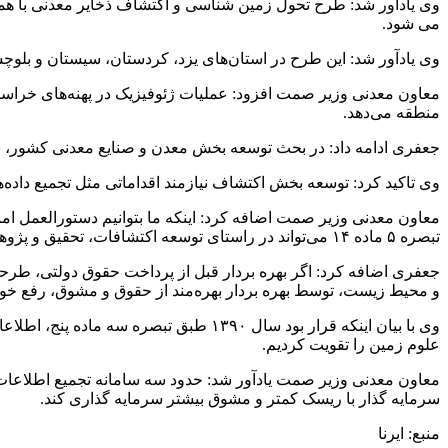
وی یادآور شد: طرح تحول زمین شناسی و اکتشاف ذخایر معدنی با همکا
می شود.
وی یادآور شد: این طرح در استان‌های یزد، کردستان، سیستان و بلو
معاون معدنی وزیر صمت افزود: عملیات ژئوفیزیک در پهنه‌های خراسان 
منطقه می‌دهد.
جعفری ادامه داد: در بحث توسعه بخش معدن و صنایع معدنی کشور، ۱۷ راهبرد، ۷۰ کلان پروژه و بیش از ۲ هزار و ۳۰۰ (در برخی موارد به ۲ هزار و ۵۰۰ مورد نیز می‌رسد) برنامه عملیاتی تدوین شده است.
وی تاکید کرد: توسعه بخش اکتشاف نیازمند اقداماتی مثل تجمیع د
معاون معدنی وزیر صمت اضافه کرد: اینکه ما بتوانیم دستورالعمل امن
تبصره ۵ ماده ۱۴ می‌تواند در راستای توسعه اکتشافات، تحقیق و پژوهش و کمک به محیط زیست، کار کند.
و محیط زیست، توسط بهره بردار بهره‌مند از حقوق و مشوق، رفع خوا
وی با بیان اینکه قرار بود سال ۱۳۹۰ طب
علوم زمین را تقویت کردیم.
معاون معدنی وزیر صمت یادآور شد: حدود سه سامانه تجمیع اطلاعات را
سرمایه گذار با ریسک کمتر و مشوق بیشتر سرمایه گذاری کند.
منبع: ایرنا