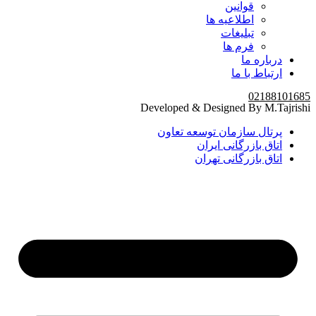
قوانین
اطلاعیه ها
تبلیغات
فرم ها
درباره ما
ارتباط با ما
02188101685
Developed & Designed By M.Tajrishi
پرتال سازمان توسعه تعاون
اتاق بازرگانی ایران
اتاق بازرگانی تهران