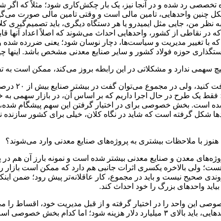
 تخصصی رد شده و در آنجا نیز، یک بار چکش‌کاری شود؛ مثلاً که اگر شر
ل چنین واحدهایی، تامین مالی است و وقتی تامین مالی صورت می‌گیرد
 نظر من، جایی مثل ایمیدرو یا هر دستگاه دیگری، باید تصمیم‌گیری کل
در نقاطی از کشور، واحدهایی احداث می‌شوند که اصلاً اعداد آنها قابل ر
 ایجاد نشود که با تغییر مدیریت و سیاست‌ها، دچار نوسان شود؛ یعنی ضررده ش
سیاستگذاری حوزه فولاد کشور و سایر صنایع معدنی مشخص باشد. اینها چی
 هیچ سهمی ندارد و مشکلاتی در این رابطه بروز می‌کند، ممکن است به 
دود صفر است؛ فقط یک طرح در حال اجرا داریم که بر اساس آن، در بازار سهمی 
دنی به کمتر از ۲۰ درصد، گام برداشته شده است. بخش خصوصی برای در اختیار گرفتن این
ها شکل گرفته است که شاید در نگاه کلان، خیلی برای کشور سازنده نی
هنوز با ملاحظات بیشتری به پروژه‌های صنایع معدنی وارد می‌شوند؟
ژه‌های معدن و صنایع معدنی بیشتر شده است و نمونه بارز آن هم در
لی بالاخره یکسری اثرات جانبی هم دارد که ممکن است بازار را دچ
صحیح نیست و باید در مجموع، کار عاقلانه‌تر پیش رود؛ ضمن اینکه د
ید واحدهای بزرگ را خود احداث کند.
ی این واحد را در اختیار گرفته و از قبل مدیریت خود، اقساط را می‌پر
از عهده چنین سرمایه‌گذاری برآید.