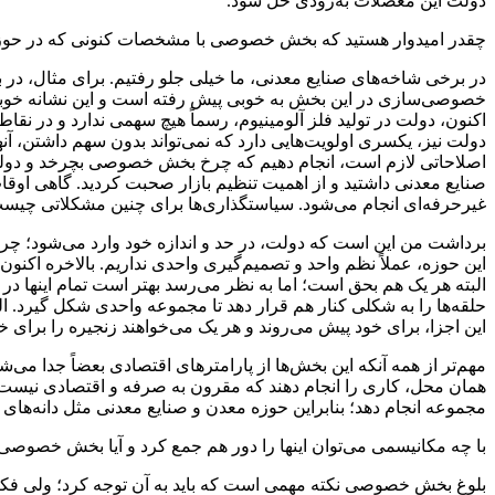
دولت این معضلات به‌زودی حل شود.
چقدر امیدوار هستید که بخش‌ خصوصی با مشخصات کنونی که در حوزه ص
در برخی شاخه‌های صنایع معدنی، ما خیلی جلو رفتیم. برای مثال، در 
خصوصی‌سازی در این بخش به خوبی پیش رفته است و این نشانه خوبی به
اکنون، دولت در تولید فلز آلومینیوم، رسماً هیچ سهمی ندارد و در
دولت نیز، یکسری اولویت‌هایی دارد که نمی‌تواند بدون سهم داشتن، آنها
اصلاحاتی لازم است، انجام دهیم که چرخ بخش خصوصی بچرخد و دول
صنایع معدنی داشتید و از اهمیت تنظیم بازار صحبت کردید. گاهی اوقا
غیرحرفه‌ای انجام می‌شود. سیاستگذاری‌ها برای چنین مشکلاتی چیس
برداشت من این است که دولت، در حد و اندازه خود وارد می‌شود؛ چرا
این حوزه، عملاً نظم واحد و تصمیم‌گیری واحدی نداریم. بالاخره اکنون
البته هر یک هم بحق است؛ اما به نظر می‌رسد بهتر است تمام اینها در 
حلقه‌ها را به شکلی کنار هم قرار دهد تا مجموعه واحدی شکل گیرد. 
این اجزا، برای خود پیش می‌روند و هر یک می‌خواهند زنجیره را برای 
مهم‌تر از همه آنکه این بخش‌ها از پارامترهای اقتصادی بعضاً جدا می
همان محل، کاری را انجام دهند که مقرون به صرفه و اقتصادی نیست و
مجموعه انجام دهد؛ بنابراین حوزه معدن و صنایع معدنی مثل دانه‌های
‌با چه مکانیسمی می‌توان اینها را دور هم جمع کرد و آیا بخش خصوصی
بلوغ بخش‌ خصوصی نکته مهمی است که باید به آن توجه کرد؛ ولی فکر