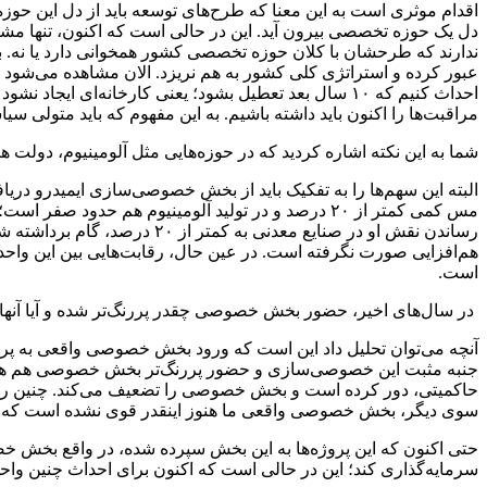
اقدام موثری است به این معنا که طرح‌های توسعه باید از دل این حوزه
دل یک حوزه تخصصی بیرون آید. این در حالی است که اکنون، تنها مشک
ندارند که طرحشان با کلان حوزه تخصصی کشور همخوانی دارد یا نه. به
عبور کرده و استراتژی کلی کشور به هم نریزد. الان مشاهده می‌شود که 
احداث کنیم که ۱۰ سال بعد تعطیل بشود؛ یعنی کارخانه‌ای
مراقبت‌ها را اکنون باید داشته باشیم. به این مفهوم که باید متولی 
شما به این نکته اشاره کردید که در حوزه‌هایی مثل آلومینیوم، دولت
مس کمی کمتر از ۲۰ درصد و در تولید آلومینیوم هم ح
رساندن نقش او در صنایع مع
هم‌افزایی صورت نگرفته است. در عین حال، رقابت‌هایی بین این واحد
است.
‌ در سال‌های اخیر، حضور بخش خصوصی چقدر پررنگ‌تر شده و آیا آنها 
آنچه می‌توان تحلیل داد این است که ورود بخش خصوصی واقعی به پرو
جنبه مثبت این خصوصی‌سازی و حضور پررنگ‌تر بخش خصوصی هم هست؛ و
حاکمیتی، دور کرده است و بخش خصوصی را تضعیف می‌کند. چنین روندی 
سوی دیگر، بخش خصوصی واقعی ما هنوز اینقدر قوی نشده است که بیا
حتی اکنون که این پروژه‌ها به این بخش سپرده شده، در واقع بخش‌ خصوص
سرمایه‌گذاری کند؛ این در حالی است که اکنون برای احداث چنین واحدهایی، باید بالای ۳ میلیارد دلار هزینه شود؛ اما کدام بخش خصوصی است که 