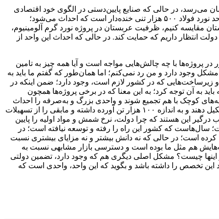
 احداث می‌کند که ۲۰ تا ۳۰ میلیارد تومان سرمایه‌گذاری دارند و رقم سرمایه‌شان به زور به ۵۰ میلیارد تومان می‌رسد، در حالی که صنایع پایین‌دستی در الگوی خود اقتصادی
نیستند و حتی در مدل کارگاهی هم قرار نمی‌گیرند؛ در حالی که حتی نمی‌توانند با ترکیه و کشورهای حاشیه جنوبی خلیج‌فارس رقابت کنند. واحد نورد فولاد ۵۰۰ هزار تنی خنده‌دار است که احداث می‌شود؛
احدها را با واحدهای کشور عربستان مقایسه کنیم، ظرفیت عربستان در پروژه نورد گرم آلومینیوم،
 دولت انتظار داریم که حمایت کند. در حالی که احداث این واحد از
پروژه‌ها با چه چالش‌هایی مواجه است و آیا همه چیز به تامین
 وجود دارد و من رد نمی‌کنم؛ اما همان‌طور که گفتم ما باید به
ر و زیرساخت‌هایی که در کشور لازم است، وجود دارد؛ ضمن اینکه در
د به آن توجه کرد؛ به این معنا که در برخی پروژه‌ها همچون
د سرمایه‌های کوچک با هم تجمیع شوند و واحدی بزرگ و به‌صرفه را احداث
کنند. البته این مشکل اصلی ماست که نمی‌توانیم با هم خوب کار کنیم؛ در حالی که سه بخش خصوصی می‌توانند یک هلدینگ و کنسرسیوم تشکیل دهند و به اندازه ۱۰۰ هزار تن آورده داشته و مابقی را از تسهیلات
خواهند که کمکشان دهد و مرتب درگیر این هستند که چرا دولت، نرخ شمش و مواد اولیه را پایین
ست؛ سال‌هاست که کشور این راه را رفته و توسعه نیافته است؛ در
 کرده است؛ در حالی که نه دانش بیشتر و نه مزایای بیشتری نسبت
اخت‌هایش هم مثل ما بوده است و دسترسی بازار مشابهی نسبت به
 از اینها چیست؟ مشکل اصلی دیگری هم که وجود دارد، تضمین دولتی
این تخصص را داشته باشد و بگوید که این واحد، واحدی است که