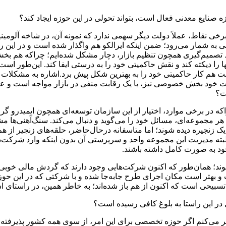
نایع معدنی فعال است، بتواند تحولی در این حوزه ایجاد کند؟
برخی نقاط، عملاً دولت دیگر سهمی ندارد که نمونه آن، در شاخه آلومی
 شمار می‌رود؛ ضمن اینکه ایرالکو هم واگذار شده است و در این راست
 نقاط تصمیم‌گیری همچون تنظیم بازار، دچار مشکل شده‌ایم؛ چراکه ه
 را دیکته کند و نقش حاکمیتی خود را به درستی ایفا کند. این‌طور است 
ت هم کار حاکمیتی خود را به بهترین شکل پیش برد.‌اشاره به مش
ت خود بخش‌ خصوصی نیز، با یک رقابت منفی در بازار مواجه است و عمد
ت؟
که در برخی موارد، اختیار از این سازمان توسعه‌ای همچون ایمیدرو گ
 هر مجموعه‌ای، مسائل خود را می‌گوید و دنبال می‌کند. سنگ‌آهنی‌ها مش
یک زنجیره دیده شوند؛ اما متاسفانه درحال‌حاضر، حلقه‌های زنجیر از هم
البته مدیریت این مجموعه واحد و سرپرستی آن بدون اینکه وارد شرکت
خود به صورت کامل داشته باشند.
‌شوند؛ همان‌طور که اکنون شرکت‌هایی وجود دارند که گردش مالی خوبی 
 بهتر است مکان اجرای طرح جابه‌جا شده و با شرکتی که در این حوزه 
 تسبیحی است که اکنون از هم باز شده‌اند؛ به خاطر همین، در راستای 
 در این راستا به بلوغ کافی رسیده است؟
 می‌کنم اگر حوزه تخصصی برای این امر، از سوی همه کشور پذیرفته 