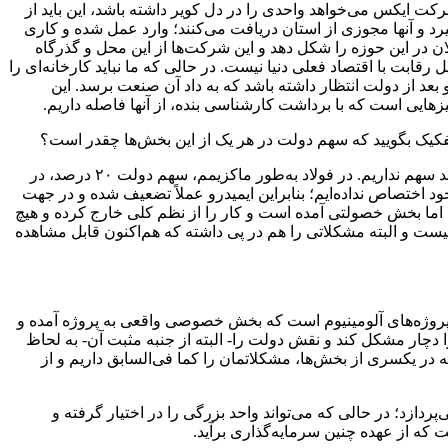
کت ایکس می‌خواهد واحدی را در دل کویر داشته باشد، این باید از
 و آنها مجوزی از استان دریافت می‌کنند؛ وارد عمل شده و کاری
ان در این حوزه را شکل دهد و این شرکت‌ها از این محل و گذرگاه
قابت با اقتصاد فعلی دنیا نیست. در حالی که ما نباید کارخانه‌ای را
ده و بعد از دولت انتظار داشته باشد که به داد آن صنعت برسد. این
زهایی است که با برداشت کارشناسی بنده، از آنها فاصله داریم.
تفکیک بگویید که سهم دولت در هر یک از این بخش‌ها چقدر است؟
البته این سهم‌ها را به تفکیک باید از بخش خصوصی‌سازی ایمیدرو دریافت کنید، ولی در مجموع می‌توان گفت در بیشتر صنایع بیش از ۲۰ درصد سهم نداریم. در فولاد به‌طور ماکزیمم، سهم دولت ۲۰ درصد، در
به خود اختصاص نداده‌ایم؛ بنابراین ایمیدرو عملاً تضعیف شده و در جهت
 سهم پیشگام شده، اما بخش خصولتی آمده است و کار را از نظم کلی خارج کرده و هیچ
ست و البته مشکلاتی را هم در پی داشته که هم‌اکنون قابل مشاهده
 پروژه‌های آلومینیوم است که بخش خصوصی واقعی به پروژه آمده و
ار مشکل کند و نقش دولت را- البته از جنبه مثبت آن- به لحاظ
ر یکسری از بخش‌ها، مشکلاتمان را کما فی‌السابق داریم و از
دازد؛ در حالی که می‌تواند واحد بزرگی را در اختیار گرفته و