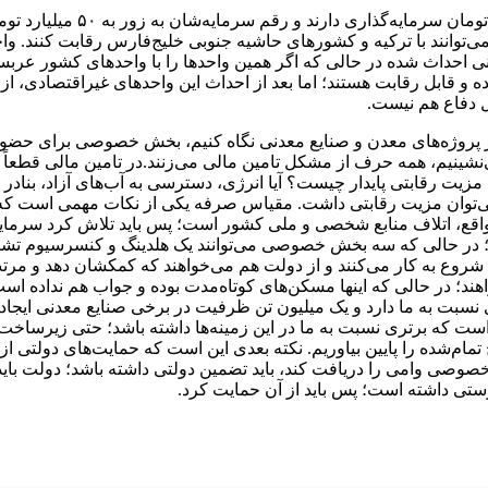
بخش‌ خصوصی اکنون واحدهایی را
ان‌طور که در آلومینیوم مشاهده می‌شود که واحد نورد گرم ۱۵۰۰‌تنی احداث شده در حالی که اگر همین و
ده و قابل رقابت هستند؛ اما بعد از احداث این واحدهای غیراقتصادی، از
ل دفاع هم نیست.
وژه‌های معدن و صنایع معدنی نگاه کنیم، بخش خصوصی برای حضور در 
، همه حرف از مشکل تامین مالی می‌زنند.در تامین مالی قطعاً مشکل
 مزیت رقابتی پایدار چیست؟ آیا انرژی، دسترسی به آب‌های آزاد، بناد
ی‌توان مزیت رقابتی داشت. مقیاس صرفه یکی از نکات مهمی است که بای
ر است؛ چراکه در واقع، اتلاف منابع شخصی و ملی کشور است؛ پس باید تلاش کر
 کنند؛ در حالی که آنها عمدتاً با ظرفیت ۵ تا ۱۰ هزار تنی شروع به کار می‌کنند و از دولت هم می‌
واهند؛ در حالی که اینها مسکن‌های کوتاه‌مدت بوده و جواب هم نداده ا
نسبت به ما دارد و یک میلیون تن ظرفیت در برخی صنایع معدنی ایجاد
وده است که برتری نسبت به ما در این زمینه‌ها داشته باشد؛ حتی زیرس
تمام‌شده را پایین بیاوریم. نکته بعدی این است که حمایت‌های دولتی
صی وامی را دریافت کند، باید تضمین دولتی داشته باشد؛ دولت باید 
ستی داشته است؛ پس باید از آن حمایت کرد.