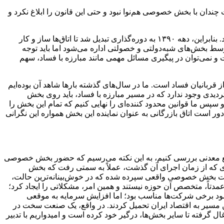
 رسید که دولت وقت چندان با بخش خصوصی هم‌نوا نبود و حتی این قانون را ابلاغ نکرد و
البته ذکر این نکته هم ضروری است که نه دولت و نه بخش خصوصی از ظرفیت‌‌های لازم برای اجرای صحیح و کامل این قانون بهره‌مند نبودند. بنابراین، دهه ۱۳۹۰ به دوره‌گذاری تبدیل شد تا اتاق‌ها ساز‌ و کار
وسط بخش‌های شبه‌دولتی و خصولتی اداره می‌شود اما باید توجه
 نمی‌توان در پیگیری مسائل مهمی مانند مبارزه با فساد، سهم
 قربانیان فساد است. ما در سال‌های گذشته بارها شاهد آن بوده‌ایم
ردیدی وجود ندارد که در مسیر مبارزه با فساد، باید روی بخش
س ما قوانین محدود کننده‌ای را نهایی کنیم که تمام این بخش را
ر است اتاق بازرگانی به عنوان نماینده این بخش همواره این نگرانی
یع معدنی بررسی کنیم، به این نکته می‌رسیم که حضور بخش‌ خصوصی
وع شد؛ اگرچه مقداری که از زمان اجرای آن گذشت، عملاً به سمتی رفت که بخش
ا، بین ۱۰ تا ۱۵ درصد از واگذاری‌ها در اقتصاد ایران به‌دست بخش خصوصی واقعی سپرده شده که در خوش‌بینانه‌ترین حالت،
م عمدتاً، متخصص آن حوزه نیستند و همین امر، مشکلاتی را ایجاد کرد؛
سود برخی شرکت‌ها مناسب بود؛ اما افزایش سرمایه به موقعی
مسیر به اقتصاد ایران تحمیل کردند. در واقع، یک صنعت سخت در
ل گرفته تا سایر بخش‌ها، درگیر خود کرده است و امیدواریم با تدبیر