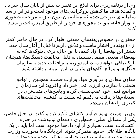
وی از برنامه‌ریزی برای ابلاغ این تغییرات پیش از پایان سال خبر داد
و گفت: هدف ما کاهش بروکراسی‌های موجود است و در این راستا
سامانه‌ای طراحی شده که متقاضیان بدون نیاز به مراجعه حضوری
به وزارتخانه، بتوانند مجوزهای خود را از طریق آن دریافت و تمدید
کنند.
جعفری در خصوص پهنه‌های معدنی اظهار کرد: در حال حاضر کمتر
از ۱۰ پهنه در اختیار ماست و تلاش داریم تا قبل از آغاز سال جدید
بیشتر این پهنه‌ها را آزاد کنیم، با این حال، برخی بلوکه‌ها که به
پهنه‌های معدنی متصل نیستند، به دلیل مخالفت دستگاه‌ها، همچنان
بلوکه باقی خواهند ماند، امیدواریم با توافقات جدید با سازمان
جنگل‌ها و مراتع، گام‌های مثبتی در این زمینه برداشته شود.
معاون معادن و فرآوری مواد وزارت صمت، همچنین از توافق
ضمنی با سازمان انرژی اتمی خبر داد و افزود: این سازمان از
مواضع قبلی خود عقب‌نشینی کرده و پاسخ‌های مثبت‌تری در
استعلام‌ها دریافت می‌کنیم که نسبت به گذشته، مخالفت‌های
کمتری را نشان می‌دهد.
وی بر اهمیت بهبود فرآیند اکتشاف تأکید کرد و گفت: در حال حاضر،
یکی از مسائل اصلی، جمع‌آوری داده‌های تولیدشده در حوزه
اکتشافات است، بسیاری از این داده‌ها موجود است اما باید در یک
پایگاه اطلاعاتی جامع، متمرکز شوند. این پایگاه با محوریت وزارت
صمت و دبیری سازمان زمین‌شناسی تشکیل شده و داده‌ها از