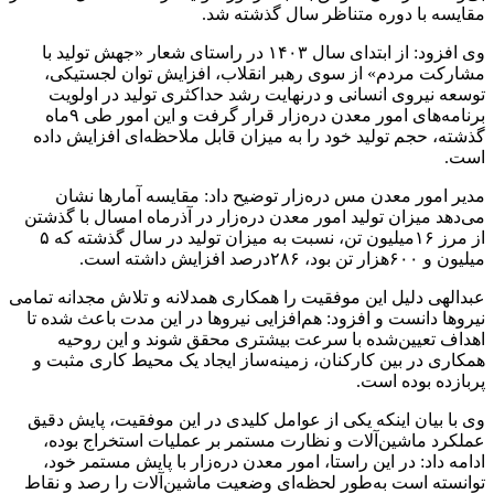
مقایسه با دوره‌ متناظر سال گذشته شد.
وی افزود: از ابتدای سال ۱۴۰۳ در راستای شعار «جهش تولید با
مشارکت مردم» از سوی رهبر انقلاب، افزایش توان لجستیکی،
توسعه نیروی انسانی و درنهایت رشد حداکثری تولید در اولویت
برنامه‌های امور معدن دره‌زار قرار گرفت و این امور طی ۹‌ماه
گذشته، حجم تولید خود را به میزان قابل ‌ملاحظه‌ای افزایش داده
است.
مدیر امور معدن مس دره‌زار توضیح داد: مقایسه آمارها نشان
می‌دهد میزان تولید امور معدن دره‌زار در آذرماه امسال با گذشتن
از مرز ۱۶‌میلیون تن، نسبت‌ به میزان تولید در سال گذشته که ۵
میلیون و ۶۰۰هزار تن بود، ۲۸۶‌درصد افزایش داشته است.
عبدالهی دلیل این موفقیت را همکاری همدلانه و تلاش مجدانه تمامی
نیروها دانست و افزود: هم‌افزایی نیروها در این مدت باعث شده تا
اهداف تعیین‌شده با سرعت بیشتری محقق شوند و این روحیه
همکاری در بین کارکنان، زمینه‌ساز ایجاد یک محیط کاری مثبت و
پربازده بوده است.
وی با بیان اینکه یکی از عوامل کلیدی در این موفقیت، پایش دقیق
عملکرد ماشین‌آلات و نظارت مستمر بر عملیات استخراج بوده،
ادامه داد: در این راستا، امور معدن دره‌زار با پایش مستمر خود،
توانسته است‌ به‌طور لحظه‌ای وضعیت ماشین‌آلات را رصد و نقاط