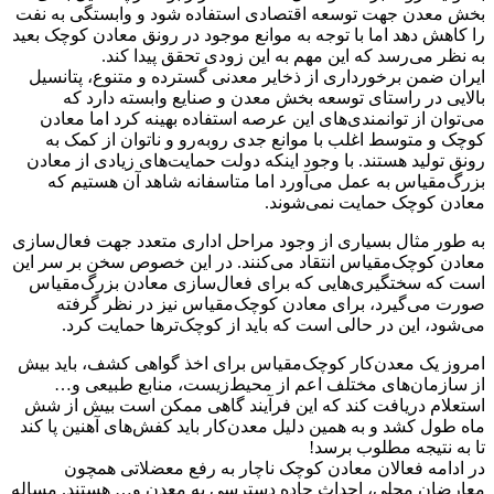
بخش معدن جهت توسعه اقتصادی استفاده شود و وابستگی به نفت
را کاهش دهد اما با توجه به موانع موجود در رونق معادن کوچک بعید
به نظر می‌رسد که این مهم به این زودی تحقق پیدا کند.
ایران ضمن برخورداری از ذخایر معدنی گسترده و متنوع، پتانسیل
بالایی در راستای توسعه بخش معدن و صنایع وابسته دارد که
می‌توان از توانمندی‌های این عرصه استفاده بهینه کرد اما معادن
کوچک و متوسط اغلب با موانع جدی روبه‌رو و ناتوان از کمک به
رونق تولید هستند. با وجود اینکه دولت حمایت‌های زیادی از معادن
بزرگ‌‌مقیاس به عمل می‌آورد اما متاسفانه شاهد آن هستیم که
معادن کوچک حمایت نمی‌شوند.
به طور مثال بسیاری از وجود مراحل اداری متعدد جهت فعال‌سازی
معادن کوچک‌مقیاس انتقاد می‌کنند. در این خصوص سخن بر سر این
است که سختگیری‌هایی که برای فعال‌‌سازی معادن بزرگ‌‌مقیاس
صورت می‌گیرد، برای معادن کوچک‌مقیاس نیز در نظر گرفته
می‌شود، این در حالی است که باید از کوچک‌تر‌ها حمایت کرد.
امروز یک معدن‌کار کوچک‌مقیاس برای اخذ گواهی کشف، باید بیش
از سازمان‌های مختلف اعم از محیط‌زیست، منابع طبیعی و…
استعلام دریافت کند که این فرآیند گاهی ممکن است بیش از شش
ماه طول کشد و به همین دلیل معدن‌کار باید کفش‌های آهنین پا کند
تا به نتیجه مطلوب برسد!
در ادامه فعالان معادن کوچک ناچار به رفع معضلاتی همچون
معارضان محلی، احداث جاده دسترسی به معدن و… هستند. مساله