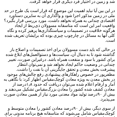
شد و زمین در اختیار فرد دیگری قرار خواهد گرفت.
در این بین آیا نباید اهمیت این موضوع که قرار است یک طرح در حد
ملی در زمین مذکور اجرا شود و واگذاری آن به سایرین دستاورد
اقتصادی چندانی به همراه نخواهد داشت، مورد بررسی قرار بگیرد؟
واقعیت امر این است که متاسفانه مسوولان ذی‌ربط از ایجاد
هرگونه خلاقیت در تصمیمات و سیاستگذاری‌ها پرهیز کرده و نگاه
کلی آنها به مسائل در چارچوب چیزی بوده که برایشان تعریف شده
است.
در حالی که باید دست مسوولان برای اخذ تصمیمات و اصلاح باز
گذاشته شود تا به دنبال آن، سیاست‌ها و دستوالعمل‌های ابلاغ شده
برای کشور با سود و منفعت همراه باشد. درغیراین صورت، تغییر
چندانی در وضعیت حاکم ایجاد نخواهد شد و نمی‌توان انتظار
پیشرفت بخش معدن و تحقق جایگزینی آن با نفت را داشت.
مظفرپور در خصوص راهکارهای پیشنهادی رفع چالش‌های موجود
در بخش معدن به ویژه معادن کوچک‌مقیاس اظهار کرد: با نگاهی به
آمار و ارقام اعلام شده می‌توان دریافت که حدود ۱٫۸‌درصد از
معادن کشف شده کشور را معادن بزرگ‌مقیاس تشکیل می‌دهند و
بیش از ۹۰‌درصد تولید مواد معدنی مورد نیاز از همین معادن صورت
می‌پذیرد.
از سوی دیگر، بیش از ۹۰‌درصد معادن کشور را معادن متوسط و
کوچک‌مقیاس شامل می‌شوند که متاسفانه هیچ برنامه‌ مدونی برای