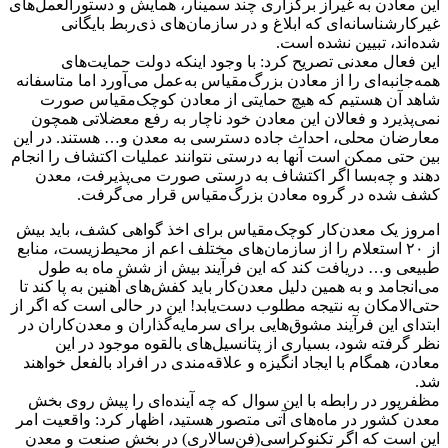
این معادن به غیراز برگزاری چند سمینار، همایش و دستورالعمل‌های
غیرکارشناسانه‌ای که ابلاغ و در سازمان‌های ذی‌ربط بایگانی
شده‌اند، تبیین نشده است.
این فعال معدنی تصریح کرد: با وجود اینکه دولت حمایت‌های
همه‌جانبه‌ای را از معادن بزرگ‌مقیاس به‌عمل می‌آورد اما متاسفانه
شاهد آن هستیم که هیچ حمایتی از معادن کوچک‌مقیاس صورت
نمی‌پذیرد و فعالان این معادن خود ناچار به رفع معضلاتی همچون
معارضان محلی، احداث جاده دسترسی به معدن و… هستند. در این
بین حتی ممکن است آنها به درستی نتوانند عملیات اکتشاف را انجام
دهند و چه‌بسا اگر اکتشاف به درستی صورت می‌پذیرفت، معدن
کشف شده در گروه معادن بزرگ‌مقیاس قرار می‌گرفت.
امروز یک معدن‌کار کوچک‌مقیاس برای اخذ گواهی کشف، باید بیش
از ۲۰ استعلام را از سازمان‌های مختلف اعم از محیط‌زیست، منابع
طبیعی و… دریافت کند که این فرآیند بیش از شش ماه به طول
می‌انجامد و به همین دلیل معدن‌کار باید کفش‌های آهنین به پا کند تا
حتی‌الامکان به نتیجه مطلوب دست‌یابد! این در حالی است که اگر از
ابتدای این فرآیند مشوق‌هایی برای سرمایه‌گذاران و معدن‌کاران در
نظر گرفته شود، بسیاری از پتانسیل‌های بالقوه موجود در این
معادن، همگام با ایجاد انگیزه و علاقه‌مندی در افراد بالفعل خواهند
شد.
مظفرپور در رابطه با این سوال که چه آینده‌ای را پیش ‌روی بخش
معدن کشور در ماه‌های آتی متصور هستید، اظهار کرد: واقعیت امر
این است که اگر تکنوکراسی(فن‌سالاری) در بخش صنعت و معدن