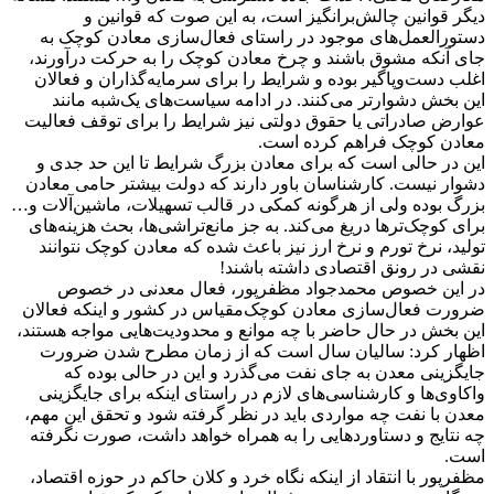
دیگر قوانین چالش‌برانگیز است، به این صوت که قوانین و
دستورالعمل‌های موجود در راستای فعال‌سازی معادن کوچک‌ به
جای آنکه مشوق باشند و چرخ معادن کوچک را به حرکت درآورند،
اغلب دست‌وپاگیر بوده و شرایط را برای سرمایه‌گذاران و فعالان
این بخش دشوارتر می‌کنند. در ادامه سیاست‌های یک‌شبه مانند
عوارض صادراتی یا حقوق دولتی نیز شرایط را برای توقف فعالیت
معادن کوچک فراهم کرده است.
این در حالی است که برای معادن بزرگ شرایط تا این حد جدی و
دشوار نیست. کارشناسان باور دارند که دولت بیشتر حامی معادن
بزرگ بوده ولی از هرگونه کمکی در قالب تسهیلات، ماشین‌آلات و…
برای کوچک‌تر‌ها دریغ می‌کند. به جز مانع‌تراشی‌ها، بحث هزینه‌های
تولید، نرخ تورم و نرخ ارز نیز باعث شده که معادن کوچک نتوانند
نقشی در رونق اقتصادی داشته باشند!
در این خصوص محمدجواد مظفرپور، فعال معدنی در خصوص
ضرورت فعال‌سازی معادن کوچک‌مقیاس در کشور و اینکه فعالان
این بخش در حال حاضر با چه موانع و محدودیت‌هایی مواجه هستند،
اظهار کرد: سالیان سال است که از زمان مطرح شدن ضرورت
جایگزینی معدن به جای نفت می‌گذرد و این در حالی بوده که
واکاوی‌ها و کارشناسی‌های لازم در راستای اینکه برای جایگزینی
معدن با نفت چه مواردی باید در نظر گرفته شود و تحقق این مهم،
چه نتایج و دستاوردهایی را به همراه خواهد داشت، صورت نگرفته
است.
مظفرپور با انتقاد از اینکه نگاه خرد و کلان حاکم در حوزه اقتصاد،