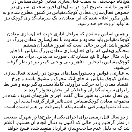
هیچ‌گاه جهت‌دهی به سمت فعال‌سازی معادن کوچک‌مقیاس در
کشور نداشته، تصریح کرد: در سال‌های اخیر، سخنان بسیاری در
خصوص فعال‌سازی معادن کوچک‌مقیاس در کشور مطرح شده و به
طور مکرر اعلام شده که این معادن با یک سرمایه‌گذاری کوچک نیز
به تولید ثروت خواهند رسید.
بر همین اساس معتقدم که مراحل اداری جهت فعال‌سازی معادن
کوچک‌مقیاس باید محدود و متفاوت با فعال‌سازی معادن بزرگ در
کشور باشد. این در حالی است که امروز شاهد آن هستیم
سختگیری‌هایی که برای فعال‌سازی معادن بزرگ‌مقیاس با ذخایر
برای مثال چهار تا پنج ‌میلیارد تنی صورت می‌پذیرد، برای معادن
کوچک‌مقیاس با ذخایر ۵۰۰‌هزار تنی و حتی کمتر نیز در نظر گرفته
می‌شود.
به عبارتی، قوانین و دستورالعمل‌های موجود در راستای فعال‌سازی
معادن کوچک‌مقیاس به جای آنکه محرک و مشوق باشند و چرخ
اقتصاد معدن را به حرکت درآورند، کاملا دست‌وپاگیر بوده و شرایط
را برای سرمایه‌گذاران و فعالان این بخش دشوار کرده‌اند.
این فعال معدنی به طور مثال گفت: اجرای طرح‌های تعریف شده در
مجموعه معادن کوچک‌مقیاس تحت‌تاثیر قرار گرفته است. این
مساله نه‌تنها پیشرفتی نداشته بلکه با پسرفت نیز همراه شده است.
از دو سال قبل زمینی برای اجرای یکی از طرح‌ها در شهرک صنعتی
در نظر گرفتیم و در حالی که اکنون به دنبال انجام آن هستیم، اعلام
شد که به دلیل عدم ساخت‌وساز، قرارداد منعقد شده فسخ خواهد