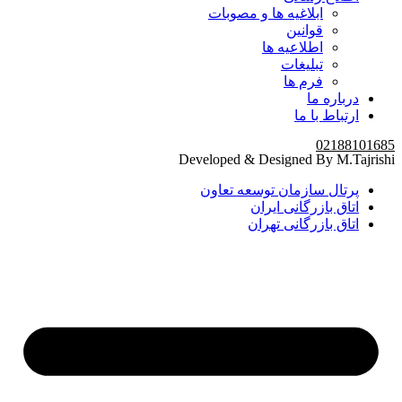
ابلاغیه ها و مصوبات
قوانین
اطلاعیه ها
تبلیغات
فرم ها
درباره ما
ارتباط با ما
02188101685
Developed & Designed By M.Tajrishi
پرتال سازمان توسعه تعاون
اتاق بازرگانی ایران
اتاق بازرگانی تهران