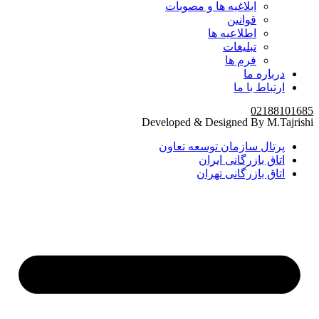
ابلاغیه ها و مصوبات
قوانین
اطلاعیه ها
تبلیغات
فرم ها
درباره ما
ارتباط با ما
02188101685
Developed & Designed By M.Tajrishi
پرتال سازمان توسعه تعاون
اتاق بازرگانی ایران
اتاق بازرگانی تهران