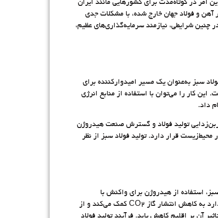
این امر در کوتاه‌مدت برای کشورهایی مانند ایران
ددی روبه‌رو است، بسیار دشوار است. ایران که به‌تازگی از جمع ۱۰تولیدکننده برتر آهن و فولاد جهان خارج شده، با مشکلات جدی
ر چنین شرایطی، نیازمند سرمایه‌گذاری‌های عظیم،
لاد سبز به‌عنوان یک مسیر امیدوارکننده برای
ن کار را می‌توان با استفاده از منابع انرژی
م داد.
 کربن‌زدایی تولید فولاد و گسترش صنعت هیدروژن
محیط‌زیست قرار دارد. تولید فولاد سبز از نظر
سبز، استفاده از هیدروژن برای واکنش با
سنگ‌آهن و تولید بخار آب یا بازیافت مواد خام است. نتایج تحقیقات نشان داد که استفاده از فولاد سبز، باوجود چالش‌هایی که دارد به کاهش انتشار گاز CO۲ کمک می‌کند و از
یر آن بر اقلیم کاهش یابد. فرآیند تولید فولاد