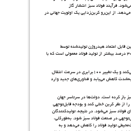
‌شود. فرآیند فولاد سبز انتشار گاز
تشار دی‌اکسیدکربن جهانی را تشکیل می‌دهد. از این‌رو کربن‌زدایی یک اولویت جهانی در
ین قابل اعتماد هیدروژن تولیدشده توسط
۱۰۰درصد انرژی‌های تجدیدپذیر است. هزینه احیای مستقیم مبتنی بر هیدروژن و الکترولیز اکسید مذاب در حال ‌حاضر ۲۰ تا ۳۰ درصد بیشتر از تولید فولاد معمولی است که با
علاوه بر این، مقیاس تغییرات موردنیاز دلهره‌آور است، زیرا اقتصاد جهانی حدود هزار و 700 میلیون تن فولاد در سال مصرف می‌کند و یک تغییر ۱۰۰برابری در سرعت انتقال
نرژی تجدیدپذیر به‌شدت کاهش می‌یابد و فناوری‌های جدید وارد
ز باز کرده است. دولت‌ها در سرتاسر جهان
ای را برای ترویج تولید فولاد پایدار ارائه می‌کنند. به‌عنوان‌مثال، اتحادیه اروپا در نظر دارد تا سال ۲۰۵۰ قاره را از نظر کربن خنثی کند و بودجه قابل‌توجهی
 فولاد سبز می‌شود. در نتیجه، تولیدکنندگان
‌توجهی در صنعت فولاد سبز شود. به‌طورکلی،
محیطی تولید فولاد را کاهش می‌دهد و به