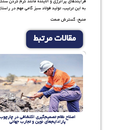
فرآیندهای پرانرژی و آلاینده مانند گرم کردن سنگ‌
به این ترتیب، تولید فولاد سبز گامی مهم در راست
منبع: گسترش صمت
مقالات مرتبط
ری اکتشافی در چارچوب
معدن کاری به معنای حذف محیط زیست و م
ین و تجارب جهانی
نیست/ هم افزایی دستگاه‌های متو