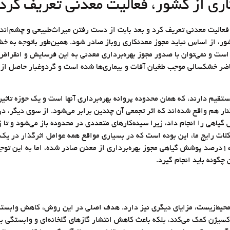
اری از کشور، فعالیت معدنی تعریف کرد
 فعالیت معدنی تعریف کرد و بعد بابت از دست رفتن میراث‌طبیعی و چشم‌انداز
ر، از اساس نباید مجوز معدنکاری روباز صادر شود. همین‌طور باتوجه به خش
ت و نمی‌توان با صدور مجوز بهره‌برداری معدنی به این فرسایش و انقراض دا
اضر خشکسالی موجب طغیان آفات و بیماری‌ها شده است و گردوغبار حاصل از 
تقیم دارند، که همان محدوده پروانه بهره‌برداری آنها است و یک حوزه تاثیر
 هم واقع شده‌اند که اثر تجمعی آن چندین برابر می‌شود. از سوی دیگر، در 
 گیاهی را انجام داد، زیرا سینه‌کارهای متعددی در محدوده باز می‌شود و تا 
 رایج ما، این بوده است که در بسیاری مواقع همه عوامل اثرگذار در یک فعا
در بسیاری از نواحی کویری و بیابانی به‌شرط ایجاد ۱۰درصد پوشش گیاهی مجوز بهره‌برداری از معدن صادر
 چگونه باید انجام گیرد.
گی محیط‌زیست، مزایای دیگری نیز دارد. هدف اصلی در این روش، کاهش وابستگ
د اکسیژن کمک می‌کند، بلکه باعث کاهش انتشار گازهای گلخانه‌ای و وابستگی 