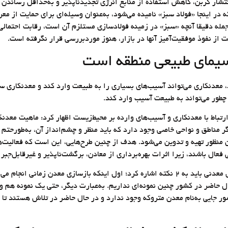
ار کربن، کاهش استفاده از منابع انرژی تجدیدناپذیر و به‌حداقل رساندن ضا
ر اینجا «فولاد سبز» نامیده می‌شود، به‌عنوان وسیله‌ای برای حمایت از معر
مله دقیقا آنچه «سبز» در زمینه فولادسازی مستلزم آن است، رقابت احتمالی
ت از نفوذ موفقیت‌آمیز آنها در بازار، هنوز موردبررسی قرار نگرفته است.
یمای طبیعی منطقه است
معدنکاری می‌تواند آسیب‌های بسیاری را به طبیعت وارد کند و معدنکاری سبز
چطور می‌تواند به طبیعت آسیب وارد کند.
باط با معدنکاری و آسیب‌های وارده بر محیط‌زیست اظهار کرد: ماهیت معدنک
ر مناطق و نواحی خاصی وجود دارد که باید منظر و چشم‌انداز آن، به‌طورحتم 
منظور تهیه و تدوین می‌شود. هدف از چنین طرح‌هایی، این است که فعالیت‌ه
ی فعال باشند، زیرا اثرات بهره‌برداری از معادن، برگشت‌ناپذیر و غیرقابل‌جب
وی گفت: درباره عملیات احیا و بازسازی محدوده‌های معدنی باید به ۲ نکته اشاره کرد؛ اول اینک
ل ‌حاضر در کشور چنین نمونه‌ای نداریم. به‌عبارت دیگر، حتی یک نمونه هم و
ر جایی به‌نام معدن متروکه وجود ندارد و در حال ‌حاضر در تلاش هستند تا م