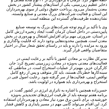
ذخایر عظیم زیرزمینی، یکی از استان‌های پیشتاز کشور در بخش
معدن به‌شمار می‌رود. پرداخت حقوق دولتی از سوی بهره‌برداران
این استان و فعالیت شرکت‌های بزرگ معدنی و صنایع وابسته،
نشان‌دهنده ظرفیت‌های گسترده این منطقه است.
وی با تأکید بر لزوم توجه شرکت‌های بزرگ به توسعه صنایع
پایین‌دستی در داخل استان کرمان گفت: ایجاد زنجیره ارزش کامل
در استان، ضرورتی مهم برای افزایش اشتغال و بهره‌وری در بخش
معدن است. همچنین محدوده‌هایی وجود دارند که قابلیت واگذاری و
ورود به مزایده را دارند و باید در راستای تحقق شعار سال در اختیار
متقاضیان واقعی قرار گیرند.
مدیرکل نظارت بر معادن کشور با تأکید بر رعایت ایمنی در
فعالیت‌های معدنی به‌ویژه در معادن زیرزمینی تصریح کرد: جان
کارگران عزیز، مهم‌تر از عملیات استخراج است. در مناطقی که
سینه‌کارها خطرناک هستند، باید کار متوقف و پس از رفع کامل
نواقص ایمنی، فعالیت‌ها از سر گرفته شود. رعایت اصول فنی در
استخراج و بهره‌برداری باید همواره در اولویت باشد.
حسن‌زاده همچنین با اشاره به ناترازی انرژی در کشور گفت: در
برنامه هفتم توسعه باید از ظرفیت انرژی‌های تجدیدپذیر به‌ویژه
خورشیدی، برای تأمین برق مورد نیاز معادن و بهره‌برداران استفاده
کرد. این اقدام می‌تواند گامی مهم در مسیر پایداری و کاهش فشار
بر شبکه برق سراسری باشد.