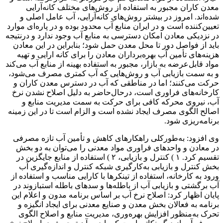
معدن کاران مجبور به استفاده از روش‌های مختلف کانه‌آرایی
شده‌اند. امروز در بیشتر روش‌های کانه‌آرایی، آب عامل اصلی و
تعیین‌کننده است و در ایران منابع آب محدود بوده و در پاره‌ای موارد
در نزدیکی معادن امکان دسترسی به منابع آب وجود ندارد و درنتیجه
باید از فواصل دور تا محل معدن حمل شود؛ بنابراین در این معادن
هزینه‌های تأمین آب بهره‌برداران معادن را برای کانه ارایی و تهیه
مواد قابل‌عرضه به بازار، مجبور به استفاده بهینه از منابع آب می‌کند
و به سمت بازیابی آب و روش‌هایی که آب کمتری مصرف می‌شود،
حرکت می‌کنند؛ اما در مناطقی که آب در دسترس معدن کاران و
کارخانه‌های فراوری است، درحال‌حاضر به دلیل اصلاح نشدن نرخ
آب، نیروی محرکه کافی برای حرکت به سمت مدیریت منابع و
اصالح الگوی مصرف ایجاد نشده است و الزام است تا در این زمینه
برنامه‌ریزی شود.
وی افزود: به‌طورکلی راهکارهای کاهش و تأمین آب تازه مصرفی
در معادن و واحدهای فراوری مواد معدنی را می‌توان به دو بخش
تقسیم کرد. ۱ ) کنترل و بازیابی، ۲ ) استفاده از منابع جایگزین در
بخش کنترل و بازیابی به‌کارگیری شبکه کنترل و اندازه‌گیری آب
ورود به کارخانه، استفاده از تینکرها با کارایی مناسب و استفاده از
آب برگشتی و بازیابی آب از باطله‌ها و سدهای باطله استبازوند در
پایان اظهار کرد: اصلاح نرخ آب بر اساس برنامه مدون و اعلام این
برنامه به فعالان بخش معدن و صنایع معدنی برای ایجاد انگیزه و
تحرک به‌منظور افزایش بهره‌وری، مدیریت منابع و اصلاح الگوی