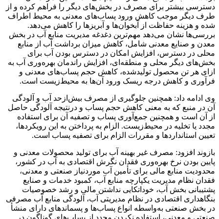
دسترسی بیشتر برای مصرف در بخش‌های دیگر را فراهم کرده و از
طرف دیگر موجب کاهش ورود پساب‌های معدنی به محیط اطراف
شده و هزینه حفاظت از آبخوان‌ها و آبریزها را کاهش می‌دهد.
بررسی‌ها نشان می‌دهد مهم‌ترین دغدغه مدیریت منابع آب در بخش
معدن و صنایع معدنی شامل، کاهش میزان برداشت آب از منابع
محلی در دسترس، افزایش امکان در دسترس بودن آب برای
بخش‌های دیگر محلی و منطقه‌ای، افزایش راندمان بهره‌وری آب به
ازای هر تن محصول تولیدشده، کاهش حجم پساب‌های معدنی و
فرآوری و کاهش درجه ریسک ورود آن‌ها به محیط‌زیست است.
وی ادامه داد: همچنین جلوگیری از مصرف بیش‌ازحد آب و آلودگی
آن در منبع که به معنی کاهش حجم پساب و درنتیجه آلودگی حاصل
از آن است و همچنین جمع‌آوری پساب و تصفیه آن برای استفاده
مجدد یا تخلیه در محیط‌زیست. الزام به پرداختن به این رویکردها،
تعیین استانداردها و مقررات الزام برای تصفیه پساب است.
بازوند افزود: مصرف غیر بهینه آب برای تولید محصولات معدنی و
پایین بودن نرخ بهره‌وری فقدان نگرش اقتصادی به آب در کشور،
محدودیت منابع مالی برای تأمین آب موردنیاز صنعتی و معدنی،
فقدان نظام مدیریت یکپارچه منابع آب، کمبود خدمات و صنایع
پشتیبانی بخش آب، خوداتکایی نداشتن مالی و رشد خصوصیات
بنگاهداری اقتصادی در نظام مدیریتی آب، آلودگی منابع آب مصرفی
در بخش صنعتی به‌واسطه انواع پساب‌ها و پسماندهای دارای منشأ
صنعتی و معدنی، استفاده نکردن مجدد از پساب‌های گوناگون در