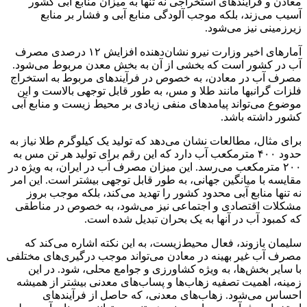
معادن و فرآیندهای استخراجی نه تنها به میزان منابع آبی کشور
آسیب می‌زند، بلکه موجب آلودگی منابع آبی و فشار بر منابع
زیرزمینی نیز می‌شود.
آمارهای اخیر وزارت نیرو نشان‌دهنده افزایش ۱۲ درصدی مصرف
آب در کشور است که بخشی از آن به بخش معدن مربوط می‌شود.
مصرف آب در معادن، به خصوص در فرآیندهای مربوط به استخراج
فلزات گرانبها مانند طلا و مس، به طور قابل توجهی بالاست و این
موضوع می‌تواند پیامدهای منفی زیادی بر محیط زیست و منابع آبی
کشور داشته باشد.
برای مثال، مطالعات نشان می‌دهد که تولید یک کیلوگرم طلا نیاز به
حدود ۴۰۰ مترمکعب آب دارد که این رقم برای تولید هر تن مس به
۲۰۰ مترمکعب می‌رسد. این میزان مصرف آب در ایران، به ویژه در
مقایسه با میانگین جهانی، به طور قابل توجهی بیشتر است. این امر
نه تنها منابع آبی محدود کشور را تهدید می‌کند، بلکه موجب بروز
مشکلات اقتصادی و اجتماعی نیز می‌شود، به خصوص در مناطقی
که کمبود آب در آنها به یک بحران تبدیل شده است.
سلیمان بازوند، فعال محیط‌زیست، به این نکته اشاره می‌کند که
مصرف آب غیر بهینه در معادن می‌تواند موجب درگیری‌های مختلفی
با سایر بخش‌ها، به ویژه کشاورزی و جوامع محلی، شود. در این
زمینه، اهمیت تصفیه زهاب‌ها و پساب‌های معدنی بیشتر از همیشه
احساس می‌شود. زهاب‌های معدنی، که حاصل از فرآیندهای