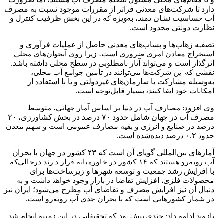
دارد تا شرکت‌های معدنی فراتر از مقررات موجود نسبت به مصرف
آب حساسیت نشان دهند، به‌ویژه که در این بخش ظرفیت کنترل و
نظارت دولتی محدود است.
تصفیه زهاب‌ها و پساب‌های معدنی حاصل از عملیات فرآوری و
استخراج معادن امری ضروری است، زیرا روی آبخوان‌های محلی
اثرگذار است و می‌تواند آثار نامطلوبی در سطح محلی داشته باشد.
نقشی که این شرکت‌ها می‌توانند در تأمین جوامع آب محلی،
به‌وسیله مشارکت با سازمان‌های غیردولتی و یا با استفاده از
امکانات خود ایفا کنند، بسیار قابل‌توجه است.
وی افزود: مصارف آب در دنیا بر اساس آمار جهانی، متوسط
مصرف آب در جهان شامل حدود ۷۰ درصد در بخش کشاورزی، ۲۰
درصد در صنایع و انرژی و بقیه مصارف عمومی است و سهم معدن
حدود ۰.۲ درصد دیده‌شده است.
آمارهای بین‌المللی گویای آن است که ۳۳ کشور در جهان با بحران
آب روبه‌رو هستند که ۱۴ کشور در خاورمیانه قرار دارند درحالی‌که
با افزایش رشد جمعیت و توسعه شهرها و زیرساخت‌ها برای
محصولات فلزی، افزایش تقاضا در بازار وجود خواهد داشت و به
دنبال آن نیز افزایش مصرف و تقاضای آب مطرح می‌شود؛ ایران نیز
در شمار کشورهایی است که با بحران جدی آب روبه‌رو است.
بازوند ادامه داد: چندی پیش بود که تحقیقاتی در این زمینه انجام شد