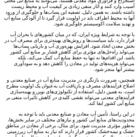
استخراج و فرآوری مواد معدنی هستند، می‌توانند به منابع آبی محلی
آسیب وارد کنند و آثار منفی زیادی بر کیفیت آب و محیط زیست
داشته باشند. به همین دلیل، تصفیه این پساب‌ها و جلوگیری از ورود
آنها به محیط اطراف باید در اولویت قرار گیرد تا از آلودگی منابع آب
و تهدید سلامت اکوسیستم جلوگیری شود.
با توجه به شرایط ویژه ایران، که در میان کشورهای با بحران آب
قرار دارد، باید سیاست‌ها و روش‌های بهینه‌تری برای مصرف آب در
بخش معدن اتخاذ شود. افزایش بهره‌وری آب و بازیابی پساب‌ها
می‌تواند راه‌حل‌های مؤثری برای کاهش فشار بر منابع آبی کشور
باشد. این اقدام‌ها نه تنها به حفظ منابع آب کمک می‌کند، بلکه
می‌تواند هزینه‌های تولید در معادن را کاهش دهد و به سودآوری
بیشتر آنها منجر شود.
همچنین، ضرورت بازنگری در مدیریت منابع آب در صنایع معدنی و
اصلاح فرآیندهای مصرف و بازیافت آب به‌عنوان یک اولویت مطرح
است. به همین دلیل، استفاده از تکنولوژی‌های نوین و بهینه‌سازی
فرآیندهای معدنی می‌تواند نقشی کلیدی در کاهش تأثیرات منفی بر
منابع آبی کشور ایفا کند.
در این راستا، تأمین آب معادن و صنایع معدنی باید با توجه به
محدودیت‌های منابع آبی کشور و نیازهای مختلف در سایر بخش‌ها،
به‌طور مؤثری مدیریت شود. برای مثال، برخی از معادن در مناطق
خشک و نیمه‌خشک کشور قرار دارند که نیاز به منابع آب زیرزمینی