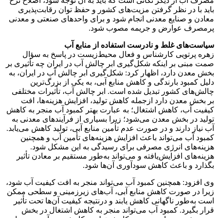
مصرف آب از دیگر نکاتی است که باید به آن توجه شود، اصلاح نرخ
باید با در نظر گرفتن مزیت‌های کشور و حفظ توان رقابت‌پذیری
معادن و صنایع معدنی انجام شود و برای واحدهای صنعتی و معدنی
پرمصرف عوارض و جریمه مصوب شود.
سیاست‌های غلط و نادرست استفاده از منابع آب
زهره پرتویی کارشناس و فعال محیط‌زیست در پاسخ به سؤال
صمت مبنی بر اینکه شکل‌گیری ابر چالش آب در ایران چه تأثیری بر
بخش معدن دارد، اظهار کرد: شکل‌گیری ابر چالش آب در ایران، به
دلیل کمبود بارندگی و کاهش منابع آبی، به یکی از بزرگ‌ترین
چالش‌های کشور تبدیل شده است. ابر چالش آب، تأثیرات مختلفی
بر بخش معدن دارد ازجمله کاهش تولید، افزایش هزینه‌ها، افت
کیفیت آب، کاهش اشتغال؛ به عبارت بهتر کمبود آب منجر به کاهش
تولید در بخش معدن می‌شود؛ زیرا بسیاری از فرآیندهای معدنی به
آب نیاز دارند و در صورت عدم تأمین منابع آبی، تولید کاهش می‌یابد.
کمبود آب می‌تواند باعث افزایش هزینه‌های تأمین آب و همچنین
هزینه‌های انرژی مصرفی برای رسیدگی به این مشکل شود.
هزینه‌های افزایش‌یافته و می‌تواند به‌طور مستقیم بر معادن تأثیر
بگذارد و باعث کاهش سودآوری آن‌ها شود.
وی افزود: همچنین کمبود آب می‌تواند منجر به افت کیفیت آب شود،
زیرا در صورت کاهش منابع آبی، آب‌های زیرزمینی و سطحی ممکن
است به‌طور ناگهانی کاهش یابند و درنتیجه کیفیت آن‌ها تحت تأثیر
قرار بگیرد. کمبود آب می‌تواند منجر به کاهش اشتغال در بخش