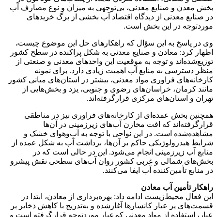
بخش معدن و صنایع معدنی، بی‌توجهی به میزان و نوع مصارف آب
در صنایع معدنی از دیدگاه اقتصاد آب بخشی از برگ خریدهای
موردتوجه در این بخش است.
وی در پاسخ به این سؤال که راهکارهای حل این موضوع چیست،
اظهار کرد: معادن و صنایع معدنی به شکل پراکنده در سطح کشور
توزیع‌شده‌اند و توجه به موقعیت این واحدهای معدنی و صنعتی از
منظر دسترسی به منابع آب اهمیت زیادی دارد. برای نمونه
کارخانه‌های فراوری مواد معدنی، بیشتر در استان‌های میانی کشور
مانند کرمان، خراسان‌های رضوی و جنوبی، یزد و بخش‌هایی از
تهران و استان‌های مرکزی قرارگرفته‌اند.
همچنین بخش عمده‌ای از کارخانه‌های فراوری نیز در مناطقی
قرارگرفته‌اند که افت مخازن آب‌های زیرزمینی در آن‌ها
مشاهده‌شده است. در این نواحی با توجه به آب‌وهوای خشک و
شرایط هیدرولوژیکی حاکم بر آن‌ها، برداشت آب به شکل عمده از
منابع آب زیرزمینی انجام می‌شود. این در حالی است که در
بخش‌های شمالی و غربی کشور روان آب‌های سطحی نقش پیشرو
در منابع تأمین‌کننده آب ایفا می‌کنند.
راهکار تأمین آب معادن
این فعال محیط‌زیست ادامه داد: بهره‌برداری از معادن، ابتدا در
قسمت‌های پر عیار کانسارها آغازشده و به‌تدریج با کاهش ذخایر پر
عیار، استفاده از مواد معدنی کم‌عیار موردتوجه قرارگرفته است و