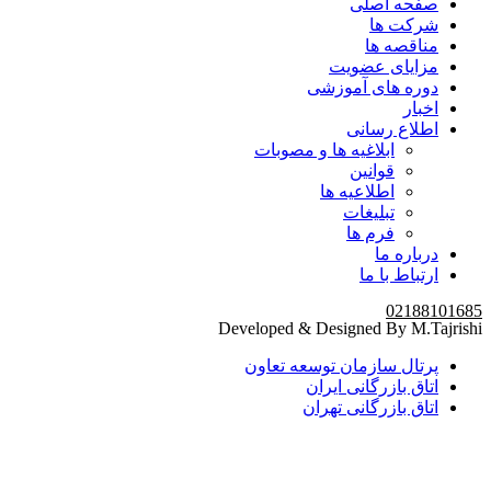
صفحه اصلی
شرکت ها
مناقصه ها
مزایای عضویت
دوره های آموزشی
اخبار
اطلاع رسانی
ابلاغیه ها و مصوبات
قوانین
اطلاعیه ها
تبلیغات
فرم ها
درباره ما
ارتباط با ما
02188101685
Developed & Designed By M.Tajrishi
پرتال سازمان توسعه تعاون
اتاق بازرگانی ایران
اتاق بازرگانی تهران