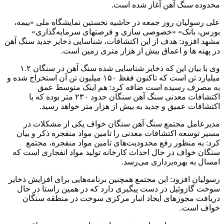
محدوده سنگ آهن آغاز شده است.
علی رسولیان روز جمعه در حاشیه نخستین نمایشگاه ملی «بیمه،
بورس، بانک» «خصوصی سازی و فرصتهای سرمایه‌گذاری»
مشهد افزود: هدف از این اکتشافات، شناسایی ذخایر جدید سنگ آهن
در پهنه ها و اعماق بیش از هزار متری زمین است.
وی با بیان این که ذخایر شناسایی شده سنگ آهن در سنگان ۱.۲
میلیارد تن است که تاکنون فقظ ۱۵۰ میلیون تن آن استخراج شده و
به مصرف رسیده است ضافه کرد: هم اینک متوسط عمق
اکتشافات معدنی سنگ آهن سنگان حدود ۲۳۰ متر بوده که با
اکتشافات عمیق و جدید به بیش از هزار متر خواهد رسید.
مدیرعامل مجتمع سنگ آهن سنگان خواف یکی از مشکلات در
مسیر توسعه اکتشافات معدنی را تامین مواد منفجره ذکر و بیان
کرد: به منظور رفع محدودیت‌های تامین مواد منفجره، مجتمع
سنگان خواف در حال احداث کارخانه تولید مواد انفجاری است که
امسال به بهره‌برداری می‌رسد.
رسولیان افزود: این مجتمع همچنین برنامه‌هایی برای افزایش ذخایر
سوخت گازوئیل در دست پیگیری دارد که در همین راستا در حال
دریافت مجوزهای ایجاد انبار مرکزی سوخت در منطقه سنگان
خواف است.